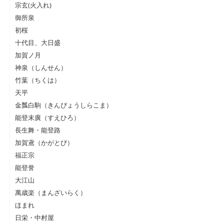
宗玄(火入れ)
御所泉
初桜
十代目、大日盛
加賀ノ月
神泉（しんせん）
竹葉（ちくは）
天平
金瓢白駒（きんぴょうしらこま）
能登末廣（すえひろ）
長生舞・能登路
加賀鳶（かがとび）
福正宗
能登誉
大江山
萬歳楽（まんざいらく）
ほまれ
日栄・中村屋