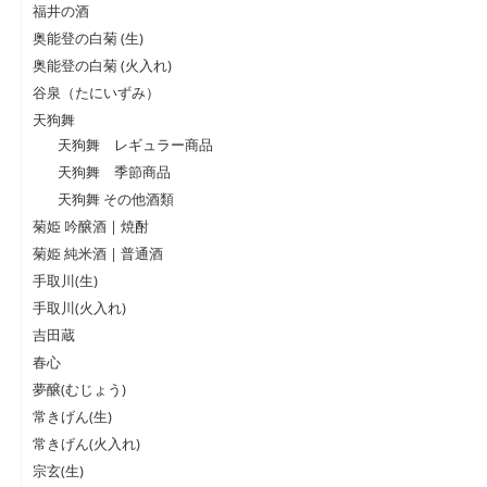
福井の酒
奥能登の白菊 (生)
奥能登の白菊 (火入れ)
谷泉（たにいずみ）
天狗舞
天狗舞 レギュラー商品
天狗舞 季節商品
天狗舞 その他酒類
菊姫 吟醸酒 | 焼酎
菊姫 純米酒 | 普通酒
手取川(生)
手取川(火入れ)
吉田蔵
春心
夢醸(むじょう)
常きげん(生)
常きげん(火入れ)
宗玄(生)