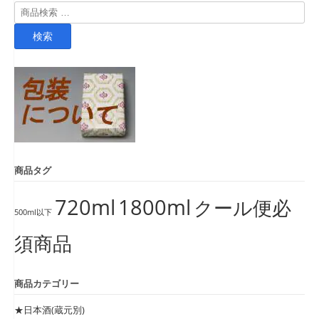
検
索
検索
対
象:
商品タグ
720ml
1800ml
クール便必
500ml以下
須商品
商品カテゴリー
★日本酒(蔵元別)