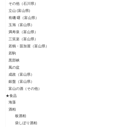
その他（石川県）
立山 (富山県)
有磯 曙（富山県）
玉旭（富山県）
満寿泉（富山県）
三笑楽（富山県）
若鶴・苗加屋（富山県）
若駒
黒部峡
風の盆
成政（富山県）
銀盤（富山県）
富山の酒（その他）
★食品
海藻
酒粕
板酒粕
袋しぼり酒粕