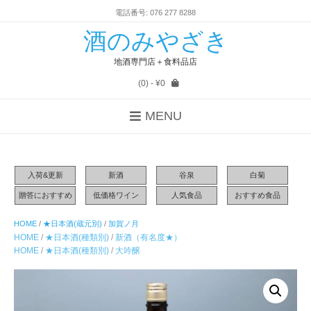
電話番号: 076 277 8288
酒のみやざき
地酒専門店＋食料品店
(0)
- ¥0
MENU
入荷&更新
新酒
谷泉
白菊
贈答におすすめ
低価格ワイン
人気食品
おすすめ食品
HOME
/
★日本酒(蔵元別)
/
加賀ノ月
HOME
/
★日本酒(種類別)
/
新酒（有名度★）
HOME
/
★日本酒(種類別)
/
大吟醸