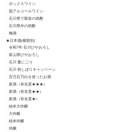
ボックスワイン
脱アルコールワイン
石川県で製造の焼酎
石川県外の焼酎
梅酒
★日本酒(種類別)
令和7年 石川ひやおろし
富山県ひやおろし
石川 夏にごり
石川 初しぼりキャンペーン
百万石乃白を使ったお酒
新酒（有名度★★★）
新酒（有名度★★）
新酒（有名度★）
純米大吟醸
大吟醸
純米吟醸
吟醸