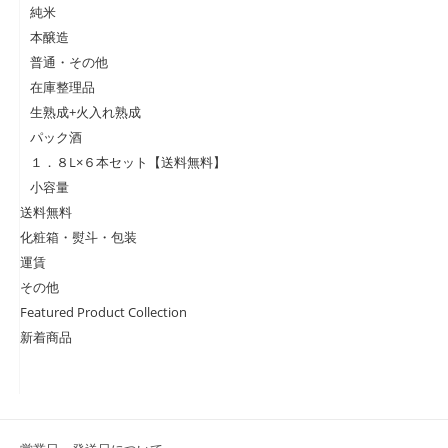
純米
本醸造
普通・その他
在庫整理品
生熟成+火入れ熟成
パック酒
１．８L×６本セット【送料無料】
小容量
送料無料
化粧箱・熨斗・包装
運賃
その他
Featured Product Collection
新着商品