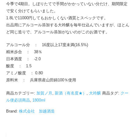
今季で4期目。しぼりたてで手間がかかっていない分だけ、期間限定
720ml
で安く分けてもらいました。
(2026.3)
1.8Lで11000円してもおかしくない酒質とスペックです。
個
出品用にアルコール添加する大吟醸を毎年仕込んでいますが、ほとん
ど同じ造りで、アルコール添加がないのがこのお酒です。
アルコール分 ： 16度以上17度未満(16.5%)
精米歩合 ： 38％
日本酒度 ： -2.0
酸度 ： 1.5
アミノ酸度 ： 0.80
原料米 ： 兵庫県産山田錦100％使用
商品カテゴリー:
加賀ノ月
,
新酒（有名度★）
,
大吟醸
商品タグ:
クー
ル便必須商品
,
1800ml
Brand:
株式会社 加越酒造