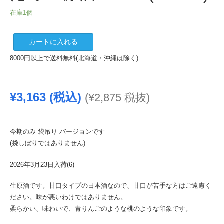
在庫1個
加
カートに入れる
賀
8000円以上で送料無料(北海道・沖縄は除く)
ノ
月
純
¥
3,163
(税込)
(
¥
2,875
税抜)
米
大
吟
醸
今期のみ 袋吊り バージョンです
し
(袋しぼりではありません)
ぼ
2026年3月23日入荷(6)
り
た
生原酒です。甘口タイプの日本酒なので、甘口が苦手な方はご遠慮く
て
ださい。味が悪いわけではありません。
生
柔らかい、味わいで、青りんごのような桃のような印象です。
原
酒