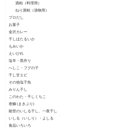
酒粕（料理用）
ねり酒粕（漬物用）
プロだし
お菓子
金沢カレー
干しほたるいか
もみいか
えいひれ
塩辛・黒作り
へしこ・フグの子
干し甘エビ
その他塩干魚
みりん干し
このわた・干しくちこ
巻鰤 (まきぶり)
能登のいしる干し、一夜干し
いしる（いしり）・よしる
食品いろいろ