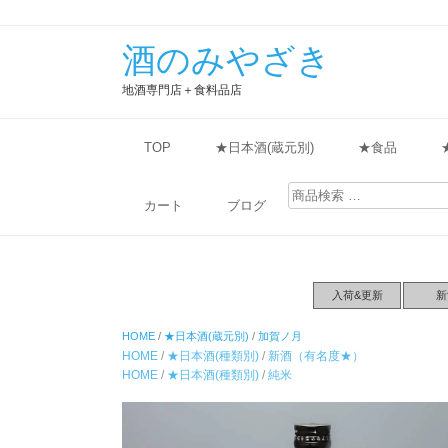
酒のみやざき
地酒専門店＋食料品店
TOP
★日本酒(蔵元別)
★食品
検
索
カート
ブログ
対
象:
入荷&更新
新
HOME
/
★日本酒(蔵元別)
/
加賀ノ月
HOME
/
★日本酒(種類別)
/
新酒（有名度★）
HOME
/
★日本酒(種類別)
/
純米