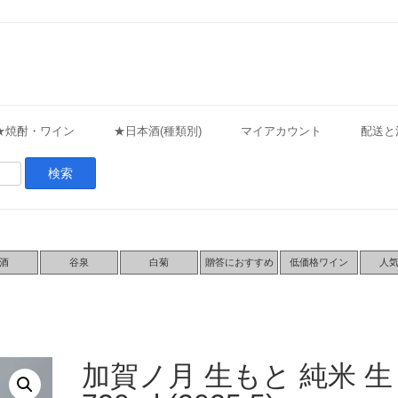
★焼酎・ワイン
★日本酒(種類別)
マイアカウント
配送と
酒
谷泉
白菊
贈答におすすめ
低価格ワイン
人
加賀ノ月 生もと 純米 生