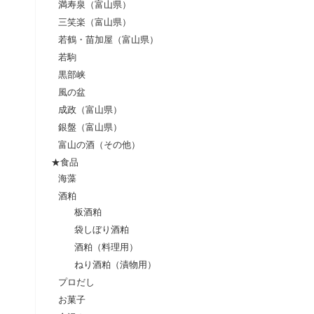
満寿泉（富山県）
三笑楽（富山県）
若鶴・苗加屋（富山県）
若駒
黒部峡
風の盆
成政（富山県）
銀盤（富山県）
富山の酒（その他）
★食品
海藻
酒粕
板酒粕
袋しぼり酒粕
酒粕（料理用）
ねり酒粕（漬物用）
プロだし
お菓子