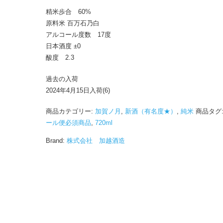
精米歩合 60%
原料米 百万石乃白
アルコール度数 17度
日本酒度 ±0
酸度 2.3
過去の入荷
2024年4月15日入荷(6)
商品カテゴリー:
加賀ノ月
,
新酒（有名度★）
,
純米
商品タグ
ール便必須商品
,
720ml
Brand:
株式会社 加越酒造