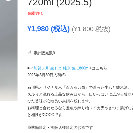
720ml (2025.5)
在庫切れ
¥
1,980
(税込)
(
¥
1,800
税抜)
累計販売数9
■＜
加賀ノ月 生もと 純米 生 1800ml
>はこちら
2025年5月30日入荷(6)
石川県オリジナル米「百万石乃白」で造った生もと純米酒。
スルりと流れる上品な飲み口から、口いっぱいに広がる酸味
びた旨味が心地良い余韻を残します。
お料理と合わせるなら煮魚や練り物（イカ天やさつま揚げな
と相性がGOODです。
※季節限定・酒販店様限定のお酒です