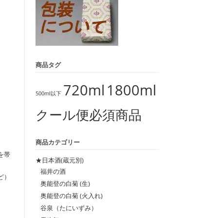
商品タグ
720ml
1800ml
500ml以下
クール便必須商品
商品カテゴリー
を帯
★日本酒(蔵元別)
福井の酒
ど）
奥能登の白菊 (生)
奥能登の白菊 (火入れ)
谷泉（たにいずみ）