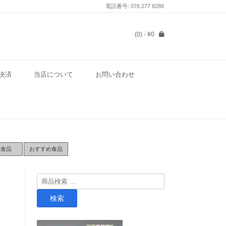
電話番号: 076 277 8288
(0)
- ¥0
決済
当店について
お問い合わせ
気食品
おすすめ食品
検
索
検索
対
象: