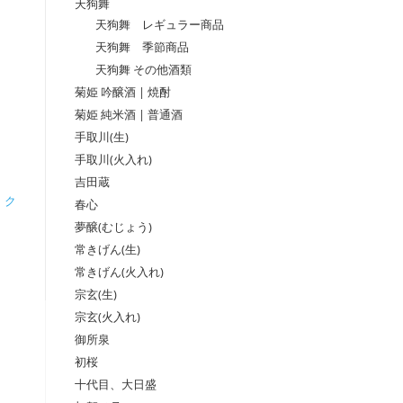
天狗舞
天狗舞 レギュラー商品
天狗舞 季節商品
天狗舞 その他酒類
菊姫 吟醸酒 | 焼酎
菊姫 純米酒 | 普通酒
手取川(生)
手取川(火入れ)
吉田蔵
:
ク
春心
夢醸(むじょう)
常きげん(生)
常きげん(火入れ)
宗玄(生)
宗玄(火入れ)
御所泉
初桜
十代目、大日盛