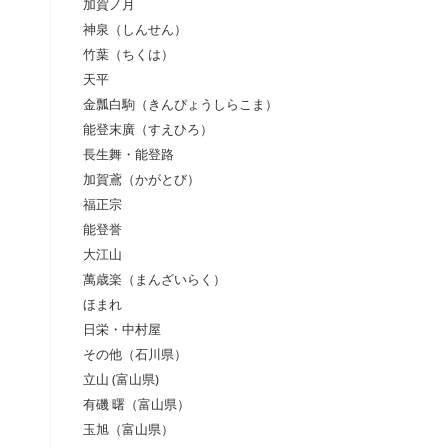
加賀ノ月
神泉（しんせん）
竹葉（ちくは）
天平
金瓢白駒（きんぴょうしらこま）
能登末廣（すえひろ）
長生舞・能登路
加賀鳶（かがとび）
福正宗
能登誉
大江山
萬歳楽（まんざいらく）
ほまれ
日栄・中村屋
その他（石川県）
立山 (富山県)
有磯 曙（富山県）
玉旭（富山県）