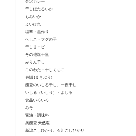
金沢カレー
干しほたるいか
もみいか
えいひれ
塩辛・黒作り
へしこ・フグの子
干し甘エビ
その他塩干魚
みりん干し
このわた・干しくちこ
巻鰤 (まきぶり)
能登のいしる干し、一夜干し
いしる（いしり）・よしる
食品いろいろ
みそ
醤油・調味料
奥能登 天然塩
新潟こしひかり、石川こしひかり