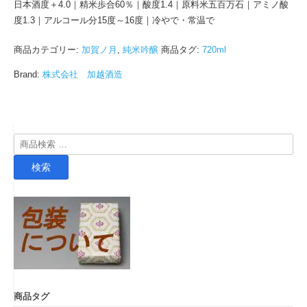
日本酒度＋4.0｜精米歩合60％｜酸度1.4｜原料米五百万石｜アミノ酸
度1.3｜アルコール分15度～16度｜冷やで・常温で
商品カテゴリー:
加賀ノ月
,
純米吟醸
商品タグ:
720ml
Brand:
株式会社 加越酒造
検
索
検索
対
象:
商品タグ