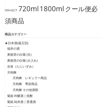
720ml
1800ml
クール便必
500ml以下
須商品
商品カテゴリー
★日本酒(蔵元別)
福井の酒
奥能登の白菊 (生)
奥能登の白菊 (火入れ)
谷泉（たにいずみ）
天狗舞
天狗舞 レギュラー商品
天狗舞 季節商品
天狗舞 その他酒類
菊姫 吟醸酒 | 焼酎
菊姫 純米酒 | 普通酒