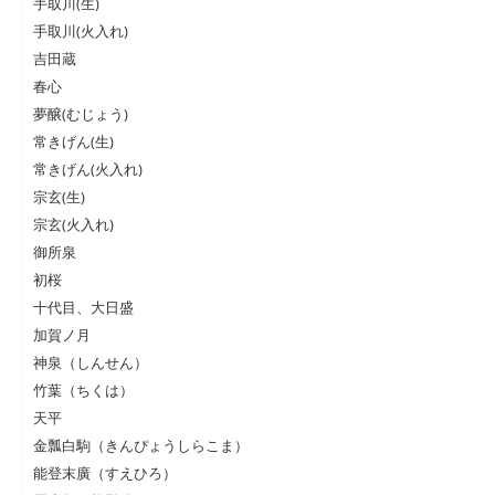
手取川(生)
手取川(火入れ)
吉田蔵
春心
夢醸(むじょう)
常きげん(生)
常きげん(火入れ)
宗玄(生)
宗玄(火入れ)
御所泉
初桜
十代目、大日盛
加賀ノ月
神泉（しんせん）
竹葉（ちくは）
天平
金瓢白駒（きんぴょうしらこま）
能登末廣（すえひろ）