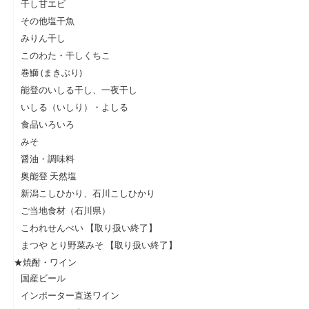
干し甘エビ
その他塩干魚
みりん干し
このわた・干しくちこ
巻鰤 (まきぶり)
能登のいしる干し、一夜干し
いしる（いしり）・よしる
食品いろいろ
みそ
醤油・調味料
奥能登 天然塩
新潟こしひかり、石川こしひかり
ご当地食材（石川県）
こわれせんべい 【取り扱い終了】
まつや とり野菜みそ 【取り扱い終了】
★焼酎・ワイン
国産ビール
インポーター直送ワイン