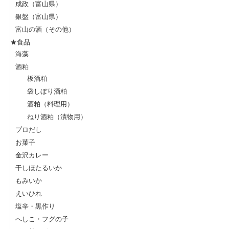
成政（富山県）
銀盤（富山県）
富山の酒（その他）
★食品
海藻
酒粕
板酒粕
袋しぼり酒粕
酒粕（料理用）
ねり酒粕（漬物用）
プロだし
お菓子
金沢カレー
干しほたるいか
もみいか
えいひれ
塩辛・黒作り
へしこ・フグの子