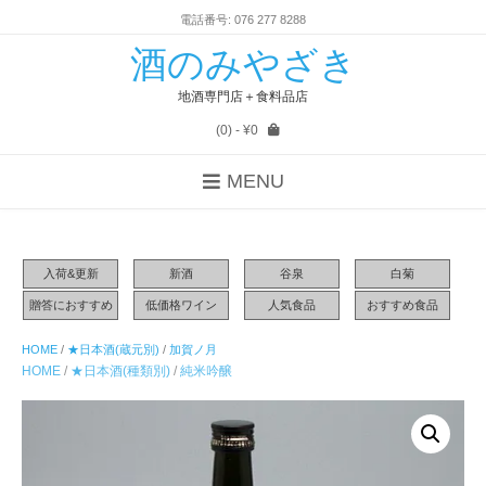
電話番号: 076 277 8288
酒のみやざき
地酒専門店＋食料品店
(0)
- ¥0
MENU
入荷&更新
新酒
谷泉
白菊
贈答におすすめ
低価格ワイン
人気食品
おすすめ食品
HOME
/
★日本酒(蔵元別)
/
加賀ノ月
HOME
/
★日本酒(種類別)
/
純米吟醸