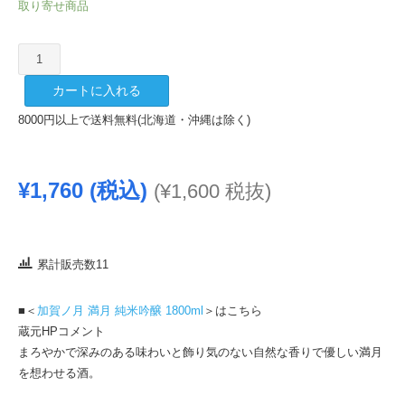
取り寄せ商品
加
賀
カートに入れる
ノ
月
8000円以上で送料無料(北海道・沖縄は除く)
満
月
純
¥
1,760
(税込)
(
¥
1,600
税抜)
米
吟
醸
720ml
累計販売数11
個
■＜
加賀ノ月 満月 純米吟醸 1800ml
＞はこちら
蔵元HPコメント
まろやかで深みのある味わいと飾り気のない自然な香りで優しい満月
を想わせる酒。