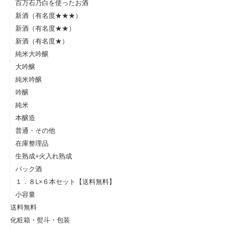
百万石乃白を使ったお酒
新酒（有名度★★★）
新酒（有名度★★）
新酒（有名度★）
純米大吟醸
大吟醸
純米吟醸
吟醸
純米
本醸造
普通・その他
在庫整理品
生熟成+火入れ熟成
パック酒
１．８L×６本セット【送料無料】
小容量
送料無料
化粧箱・熨斗・包装