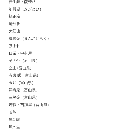
長生舞・能登路
加賀鳶（かがとび）
福正宗
能登誉
大江山
萬歳楽（まんざいらく）
ほまれ
日栄・中村屋
その他（石川県）
立山 (富山県)
有磯 曙（富山県）
玉旭（富山県）
満寿泉（富山県）
三笑楽（富山県）
若鶴・苗加屋（富山県）
若駒
黒部峡
風の盆