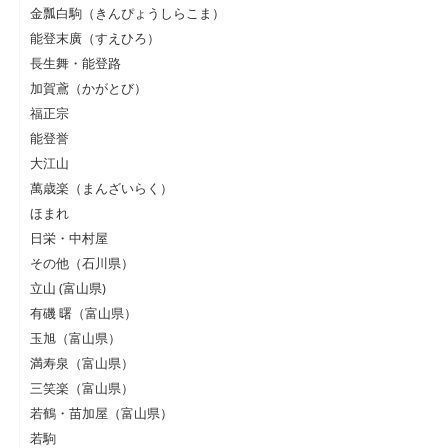
金瓢白駒（きんぴょうしらこま）
能登末廣（すえひろ）
長生舞・能登路
加賀鳶（かがとび）
福正宗
能登誉
大江山
萬歳楽（まんざいらく）
ほまれ
日栄・中村屋
その他（石川県）
立山 (富山県)
有磯 曙（富山県）
玉旭（富山県）
満寿泉（富山県）
三笑楽（富山県）
若鶴・苗加屋（富山県）
若駒