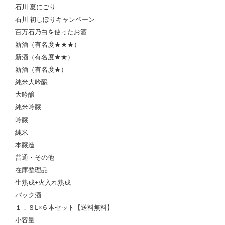
石川 夏にごり
石川 初しぼりキャンペーン
百万石乃白を使ったお酒
新酒（有名度★★★）
新酒（有名度★★）
新酒（有名度★）
純米大吟醸
大吟醸
純米吟醸
吟醸
純米
本醸造
普通・その他
在庫整理品
生熟成+火入れ熟成
パック酒
１．８L×６本セット【送料無料】
小容量