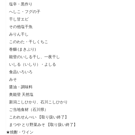
塩辛・黒作り
へしこ・フグの子
干し甘エビ
その他塩干魚
みりん干し
このわた・干しくちこ
巻鰤 (まきぶり)
能登のいしる干し、一夜干し
いしる（いしり）・よしる
食品いろいろ
みそ
醤油・調味料
奥能登 天然塩
新潟こしひかり、石川こしひかり
ご当地食材（石川県）
こわれせんべい 【取り扱い終了】
まつや とり野菜みそ 【取り扱い終了】
★焼酎・ワイン