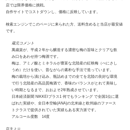
店では限界価格に挑戦。
自作サイトでコストダウンし、価格に反映しています。
検索エンジンでこのページに来られた方、送料含めると当店が最安値
です。
蔵元コメント
萬歳楽が、平成２年から醸造する濃密な梅の旨味とクリアな飲
み口をあわせ持つ梅酒です。
梅は、アミノ酸とミネラルが豊富な北陸産の紅映梅（べにさし
うめ）だけを使い、昔ながらの素朴な手法で造っています。
梅の栽培から漬け込み、瓶詰めまでの全てを北陸の良好な環境
で行う北陸産の高品質梅酒で、香味のバランスがとれて美味し
い時期となるまで、おおよそ2年熟成させています。
日本経済新聞 NIKKEIプラス1 何でもランキング で全国1位に選
ばれた実績や、全日本空輸(ANA)の北米線と欧州線のファース
トクラスで提供されていた実績もある実力派です。
アルコール度数 14度
店主より