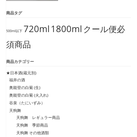
商品タグ
720ml
1800ml
クール便必
500ml以下
須商品
商品カテゴリー
★日本酒(蔵元別)
福井の酒
奥能登の白菊 (生)
奥能登の白菊 (火入れ)
谷泉（たにいずみ）
天狗舞
天狗舞 レギュラー商品
天狗舞 季節商品
天狗舞 その他酒類