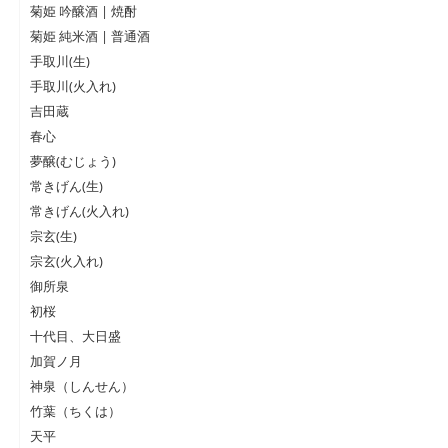
菊姫 吟醸酒 | 焼酎
菊姫 純米酒 | 普通酒
手取川(生)
手取川(火入れ)
吉田蔵
春心
夢醸(むじょう)
常きげん(生)
常きげん(火入れ)
宗玄(生)
宗玄(火入れ)
御所泉
初桜
十代目、大日盛
加賀ノ月
神泉（しんせん）
竹葉（ちくは）
天平