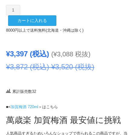
萬
歳
カートに入れる
楽
加
8000円以上で送料無料(北海道・沖縄は除く)
賀
梅
酒
¥
3,397
(税込)
(
¥
3,088
税抜)
1800ml
個
¥
3,872
(税込)
¥
3,520
(税抜)
累計販売数32
■<
加賀梅酒 720ml
＞はこちら
萬歳楽 加賀梅酒 最安値に挑戦
人気商品すぎるためいろんなショップで売られるこの商品ですが、当