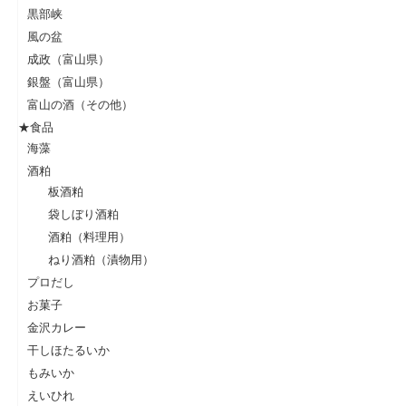
黒部峡
風の盆
成政（富山県）
銀盤（富山県）
富山の酒（その他）
★食品
海藻
酒粕
板酒粕
袋しぼり酒粕
酒粕（料理用）
ねり酒粕（漬物用）
プロだし
お菓子
金沢カレー
干しほたるいか
もみいか
えいひれ