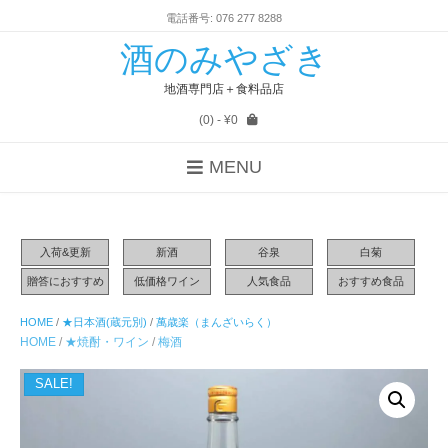
電話番号: 076 277 8288
酒のみやざき
地酒専門店＋食料品店
(0)
- ¥0
MENU
入荷&更新
新酒
谷泉
白菊
贈答におすすめ
低価格ワイン
人気食品
おすすめ食品
HOME
/
★日本酒(蔵元別)
/
萬歳楽（まんざいらく）
HOME
/
★焼酎・ワイン
/
梅酒
SALE!