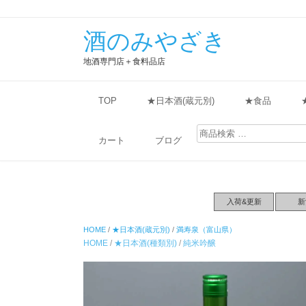
酒のみやざき
地酒専門店＋食料品店
TOP
★日本酒(蔵元別)
★食品
検
索
カート
ブログ
対
象:
入荷&更新
新
HOME
/
★日本酒(蔵元別)
/
満寿泉（富山県）
HOME
/
★日本酒(種類別)
/
純米吟醸