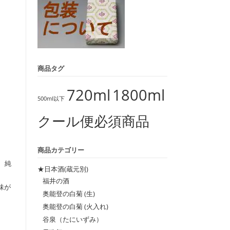
商品タグ
720ml
1800ml
500ml以下
クール便必須商品
商品カテゴリー
 純
★日本酒(蔵元別)
福井の酒
味が
奥能登の白菊 (生)
奥能登の白菊 (火入れ)
谷泉（たにいずみ）