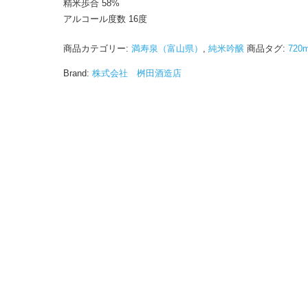
精米歩合 58%
アルコール度数 16度
商品カテゴリー:
満寿泉（富山県）
,
純米吟醸
商品タグ:
720m
Brand:
株式会社 桝田酒造店