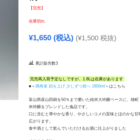
【完売】
在庫切れ
¥
1,650
(税込)
(
¥
1,500
税抜)
累計販売数3
完売再入荷予定なしですが、1.8Lは在庫があります
■＜
満寿泉 顔を上げ 少しずつ前へ 1800ml
＞はこちら
富山県産山田錦を50％まで磨いた純米大吟醸ベースに、雄町
米吟醸をブレンドした逸品です。
口に含むと華やかな香り、やさしいコメの旨味とほのかな甘
広がります。
食中酒として飲んでいただけるお酒に仕上がりました