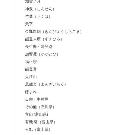
加賀ノ月
神泉（しんせん）
竹葉（ちくは）
天平
金瓢白駒（きんぴょうしらこま）
能登末廣（すえひろ）
長生舞・能登路
加賀鳶（かがとび）
福正宗
能登誉
大江山
萬歳楽（まんざいらく）
ほまれ
日栄・中村屋
その他（石川県）
立山 (富山県)
有磯 曙（富山県）
玉旭（富山県）