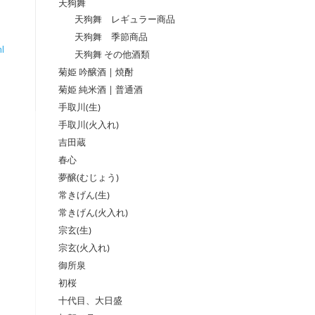
天狗舞
天狗舞 レギュラー商品
天狗舞 季節商品
l
天狗舞 その他酒類
菊姫 吟醸酒 | 焼酎
菊姫 純米酒 | 普通酒
手取川(生)
手取川(火入れ)
吉田蔵
春心
夢醸(むじょう)
常きげん(生)
常きげん(火入れ)
宗玄(生)
宗玄(火入れ)
御所泉
初桜
十代目、大日盛