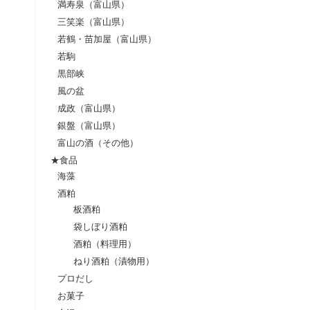
満寿泉（富山県）
三笑楽（富山県）
若鶴・苗加屋（富山県）
若駒
黒部峡
風の盆
成政（富山県）
銀盤（富山県）
富山の酒（その他）
★食品
海藻
酒粕
板酒粕
袋しぼり酒粕
酒粕（料理用）
ねり酒粕（漬物用）
プロだし
お菓子