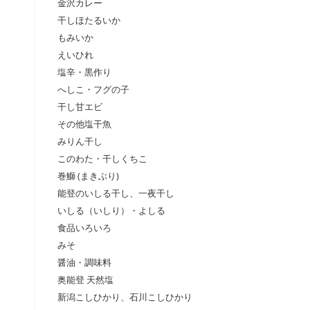
金沢カレー
干しほたるいか
もみいか
えいひれ
塩辛・黒作り
へしこ・フグの子
干し甘エビ
その他塩干魚
みりん干し
このわた・干しくちこ
巻鰤 (まきぶり)
能登のいしる干し、一夜干し
いしる（いしり）・よしる
食品いろいろ
みそ
醤油・調味料
奥能登 天然塩
新潟こしひかり、石川こしひかり