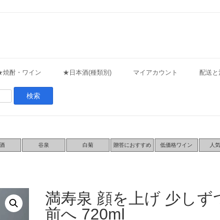
★焼酎・ワイン
★日本酒(種類別)
マイアカウント
配送と
酒
谷泉
白菊
贈答におすすめ
低価格ワイン
人
満寿泉 顔を上げ 少しず
前へ 720ml