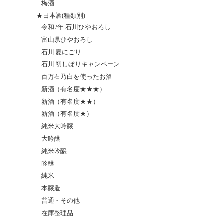
梅酒
★日本酒(種類別)
令和7年 石川ひやおろし
富山県ひやおろし
石川 夏にごり
石川 初しぼりキャンペーン
百万石乃白を使ったお酒
新酒（有名度★★★）
新酒（有名度★★）
新酒（有名度★）
純米大吟醸
大吟醸
純米吟醸
吟醸
純米
本醸造
普通・その他
在庫整理品