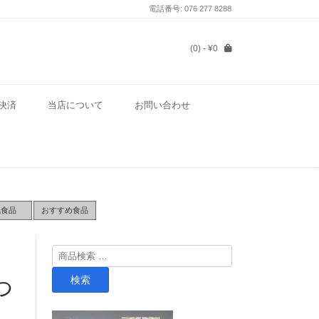
電話番号: 076 277 8288
(0)
- ¥0
決済
当店について
お問い合わせ
気食品
おすすめ食品
検
索
検索
つ
対
象: