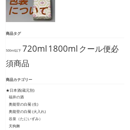
商品タグ
720ml
1800ml
クール便必
500ml以下
須商品
商品カテゴリー
★日本酒(蔵元別)
福井の酒
奥能登の白菊 (生)
奥能登の白菊 (火入れ)
谷泉（たにいずみ）
天狗舞