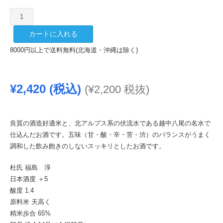
福
鶴
カートに入れる
上
撰
8000円以上で送料無料(北海道・沖縄は除く)
風
の
盆
¥
2,420
(税込)
(
¥
2,200
税抜)
1800ml
個
良質の酒造好適米と、北アルプス系の伏流水である越中八尾の名水で
仕込んだお酒です。五味（甘・酸・辛・苦・渋）のバランスがうまく
調和した飲み飽きのしないスッキリとしたお酒です。
杜氏 福島 淳
日本酒度 ＋5
酸度 1.4
原料米 天高く
精米歩合 65%