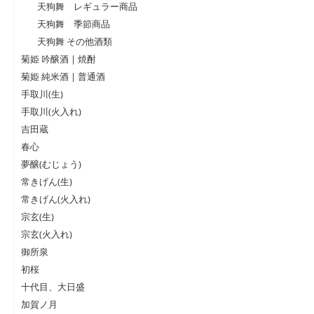
天狗舞 レギュラー商品
天狗舞 季節商品
天狗舞 その他酒類
菊姫 吟醸酒 | 焼酎
菊姫 純米酒 | 普通酒
手取川(生)
手取川(火入れ)
吉田蔵
春心
夢醸(むじょう)
常きげん(生)
常きげん(火入れ)
宗玄(生)
宗玄(火入れ)
御所泉
初桜
十代目、大日盛
加賀ノ月