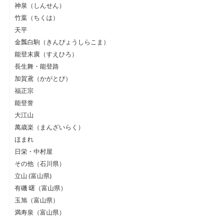
神泉（しんせん）
竹葉（ちくは）
天平
金瓢白駒（きんぴょうしらこま）
能登末廣（すえひろ）
長生舞・能登路
加賀鳶（かがとび）
福正宗
能登誉
大江山
萬歳楽（まんざいらく）
ほまれ
日栄・中村屋
その他（石川県）
立山 (富山県)
有磯 曙（富山県）
玉旭（富山県）
満寿泉（富山県）