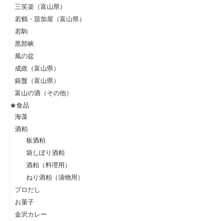
三笑楽（富山県）
若鶴・苗加屋（富山県）
若駒
黒部峡
風の盆
成政（富山県）
銀盤（富山県）
富山の酒（その他）
★食品
海藻
酒粕
板酒粕
袋しぼり酒粕
酒粕（料理用）
ねり酒粕（漬物用）
プロだし
お菓子
金沢カレー