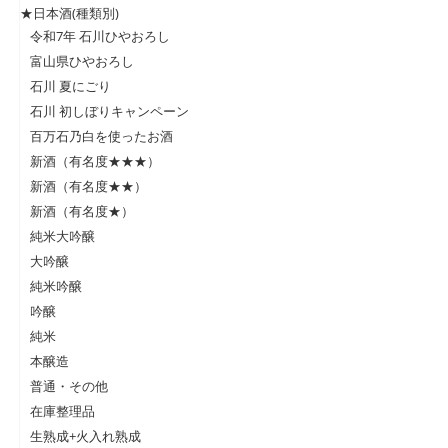
★日本酒(種類別)
令和7年 石川ひやおろし
富山県ひやおろし
石川 夏にごり
石川 初しぼりキャンペーン
百万石乃白を使ったお酒
新酒（有名度★★★）
新酒（有名度★★）
新酒（有名度★）
純米大吟醸
大吟醸
純米吟醸
吟醸
純米
本醸造
普通・その他
在庫整理品
生熟成+火入れ熟成