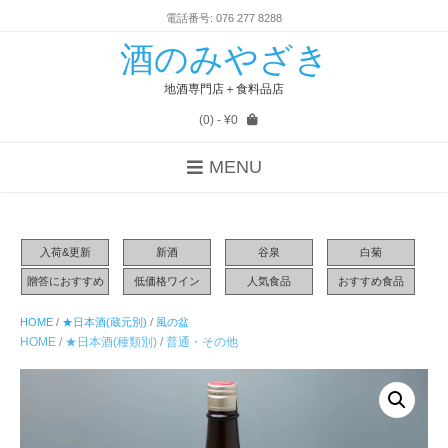
電話番号: 076 277 8288
酒のみやざき
地酒専門店＋食料品店
(0)
- ¥0
MENU
入荷&更新
新酒
谷泉
白菊
贈答におすすめ
低価格ワイン
人気食品
おすすめ食品
HOME
/
★日本酒(蔵元別)
/
風の盆
HOME
/
★日本酒(種類別)
/
普通・その他