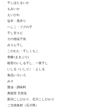
干しほたるいか
もみいか
えいひれ
塩辛・黒作り
へしこ・フグの子
干し甘エビ
その他塩干魚
みりん干し
このわた・干しくちこ
巻鰤 (まきぶり)
能登のいしる干し、一夜干し
いしる（いしり）・よしる
食品いろいろ
みそ
醤油・調味料
奥能登 天然塩
新潟こしひかり、石川こしひかり
ご当地食材（石川県）