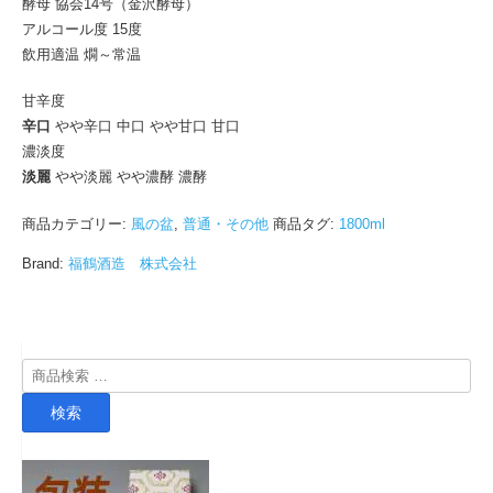
酵母 協会14号（金沢酵母）
アルコール度 15度
飲用適温 燗～常温
甘辛度
辛口
やや辛口 中口 やや甘口 甘口
濃淡度
淡麗
やや淡麗 やや濃酵 濃酵
商品カテゴリー:
風の盆
,
普通・その他
商品タグ:
1800ml
Brand:
福鶴酒造 株式会社
検
索
検索
対
象: