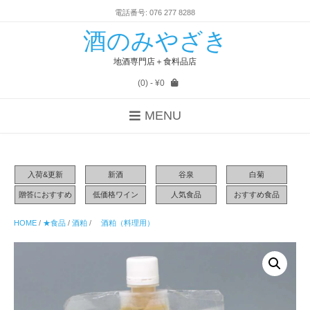
電話番号: 076 277 8288
酒のみやざき
地酒専門店＋食料品店
(0)
- ¥0
MENU
入荷&更新
新酒
谷泉
白菊
贈答におすすめ
低価格ワイン
人気食品
おすすめ食品
HOME
/
★食品
/
酒粕
/
酒粕（料理用）