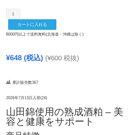
菊
姫
カートに入れる
大
吟
8000円以上で送料無料(北海道・沖縄は除く)
醸
酒
粕
¥
648
(税込)
(
¥
600
税抜)
500g
(2026
年
7
累計販売数367
月
製
2026年7月13日入荷(24)
造)
山田錦使用の熟成酒粕 – 美
個
容と健康をサポート