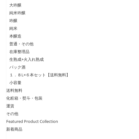
大吟醸
純米吟醸
吟醸
純米
本醸造
普通・その他
在庫整理品
生熟成+火入れ熟成
パック酒
１．８L×６本セット【送料無料】
小容量
送料無料
化粧箱・熨斗・包装
運賃
その他
Featured Product Collection
新着商品