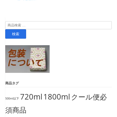
検
索
検索
対
象:
商品タグ
720ml
1800ml
クール便必
500ml以下
須商品