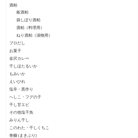
酒粕
板酒粕
袋しぼり酒粕
酒粕（料理用）
ねり酒粕（漬物用）
プロだし
お菓子
金沢カレー
干しほたるいか
もみいか
えいひれ
塩辛・黒作り
へしこ・フグの子
干し甘エビ
その他塩干魚
みりん干し
このわた・干しくちこ
巻鰤 (まきぶり)