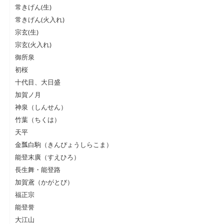
常きげん(生)
常きげん(火入れ)
宗玄(生)
宗玄(火入れ)
御所泉
初桜
十代目、大日盛
加賀ノ月
神泉（しんせん）
竹葉（ちくは）
天平
金瓢白駒（きんぴょうしらこま）
能登末廣（すえひろ）
長生舞・能登路
加賀鳶（かがとび）
福正宗
能登誉
大江山