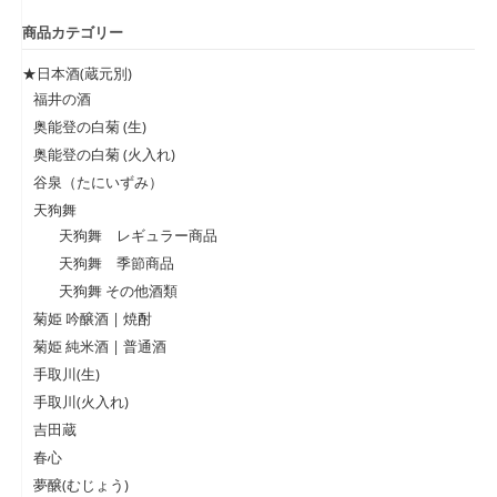
商品カテゴリー
★日本酒(蔵元別)
福井の酒
奥能登の白菊 (生)
奥能登の白菊 (火入れ)
谷泉（たにいずみ）
天狗舞
天狗舞 レギュラー商品
天狗舞 季節商品
天狗舞 その他酒類
菊姫 吟醸酒 | 焼酎
菊姫 純米酒 | 普通酒
手取川(生)
手取川(火入れ)
吉田蔵
春心
夢醸(むじょう)