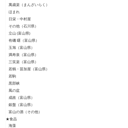
萬歳楽（まんざいらく）
ほまれ
日栄・中村屋
その他（石川県）
立山 (富山県)
有磯 曙（富山県）
玉旭（富山県）
満寿泉（富山県）
三笑楽（富山県）
若鶴・苗加屋（富山県）
若駒
黒部峡
風の盆
成政（富山県）
銀盤（富山県）
富山の酒（その他）
★食品
海藻