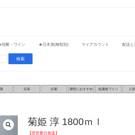
★焼酎・ワイン
★日本酒(種類別)
マイアカウント
配送と
酒
谷泉
白菊
贈答におすすめ
低価格ワイン
人
菊姫 淳 1800ｍｌ
【翌営業日発送】