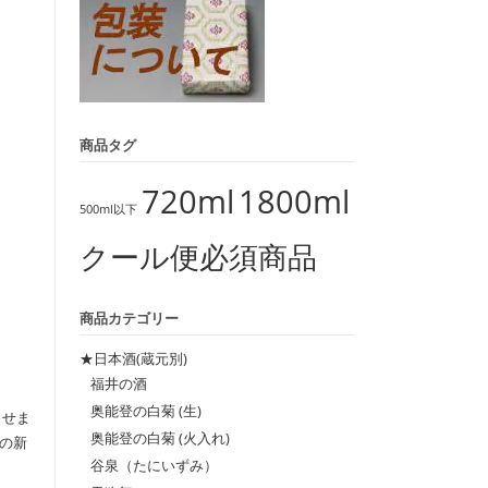
商品タグ
720ml
1800ml
500ml以下
クール便必須商品
商品カテゴリー
★日本酒(蔵元別)
福井の酒
奥能登の白菊 (生)
させま
奥能登の白菊 (火入れ)
の新
谷泉（たにいずみ）