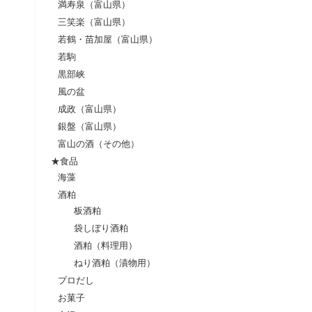
満寿泉（富山県）
三笑楽（富山県）
若鶴・苗加屋（富山県）
若駒
黒部峡
風の盆
成政（富山県）
銀盤（富山県）
富山の酒（その他）
★食品
海藻
酒粕
板酒粕
袋しぼり酒粕
酒粕（料理用）
ねり酒粕（漬物用）
プロだし
お菓子