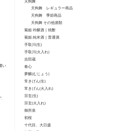
天狗舞
天狗舞 レギュラー商品
天狗舞 季節商品
天狗舞 その他酒類
菊姫 吟醸酒 | 焼酎
菊姫 純米酒 | 普通酒
手取川(生)
手取川(火入れ)
吉田蔵
濃い
春心
夢醸(むじょう)
常きげん(生)
常きげん(火入れ)
宗玄(生)
:
宗玄(火入れ)
御所泉
初桜
十代目、大日盛