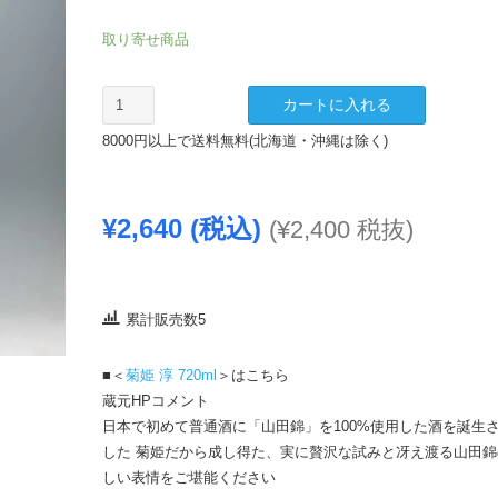
取り寄せ商品
菊
カートに入れる
姫
8000円以上で送料無料(北海道・沖縄は除く)
淳
1800
ｍ
¥
2,640
(税込)
(
¥
2,400
税抜)
ｌ
個
累計販売数5
■＜
菊姫 淳 720ml
＞はこちら
蔵元HPコメント
日本で初めて普通酒に「山田錦」を100%使用した酒を誕生
した 菊姫だから成し得た、実に贅沢な試みと冴え渡る山田錦
しい表情をご堪能ください