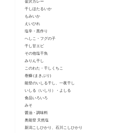
金沢カレー
干しほたるいか
もみいか
えいひれ
塩辛・黒作り
へしこ・フグの子
干し甘エビ
その他塩干魚
みりん干し
このわた・干しくちこ
巻鰤 (まきぶり)
能登のいしる干し、一夜干し
いしる（いしり）・よしる
食品いろいろ
みそ
醤油・調味料
奥能登 天然塩
新潟こしひかり、石川こしひかり