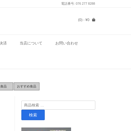
電話番号: 076 277 8288
(0)
- ¥0
決済
当店について
お問い合わせ
気食品
おすすめ食品
検
索
検索
対
象: