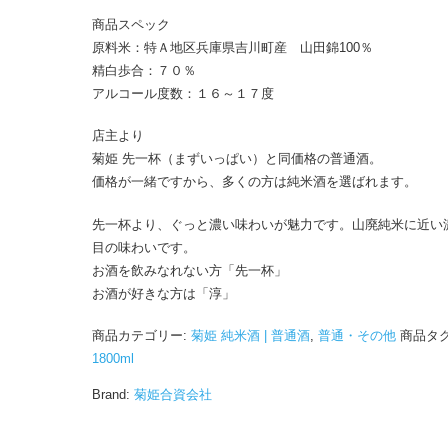
商品スペック
原料米：特Ａ地区兵庫県吉川町産 山田錦100％
精白歩合：７０％
アルコール度数：１６～１７度
店主より
菊姫 先一杯（まずいっぱい）と同価格の普通酒。
価格が一緒ですから、多くの方は純米酒を選ばれます。
先一杯より、ぐっと濃い味わいが魅力です。山廃純米に近い
目の味わいです。
お酒を飲みなれない方「先一杯」
お酒が好きな方は「淳」
商品カテゴリー:
菊姫 純米酒 | 普通酒
,
普通・その他
商品タグ
1800ml
Brand:
菊姫合資会社