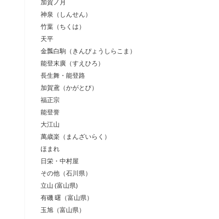
加賀ノ月
神泉（しんせん）
竹葉（ちくは）
天平
金瓢白駒（きんぴょうしらこま）
能登末廣（すえひろ）
長生舞・能登路
加賀鳶（かがとび）
福正宗
能登誉
大江山
萬歳楽（まんざいらく）
ほまれ
日栄・中村屋
その他（石川県）
立山 (富山県)
有磯 曙（富山県）
玉旭（富山県）