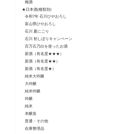
梅酒
★日本酒(種類別)
令和7年 石川ひやおろし
富山県ひやおろし
石川 夏にごり
石川 初しぼりキャンペーン
百万石乃白を使ったお酒
新酒（有名度★★★）
新酒（有名度★★）
新酒（有名度★）
純米大吟醸
大吟醸
純米吟醸
吟醸
純米
本醸造
普通・その他
在庫整理品