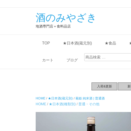
酒のみやざき
地酒専門店＋食料品店
TOP
★日本酒(蔵元別)
★食品
検
索
カート
ブログ
対
象:
入荷&更新
新
HOME
/
★日本酒(蔵元別)
/
菊姫 純米酒 | 普通酒
HOME
/
★日本酒(種類別)
/
普通・その他