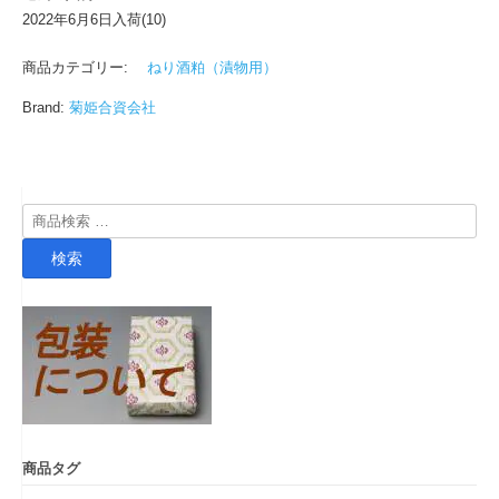
2022年6月6日入荷(10)
商品カテゴリー:
ねり酒粕（漬物用）
Brand:
菊姫合資会社
検
索
検索
対
象:
商品タグ