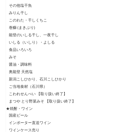
その他塩干魚
みりん干し
このわた・干しくちこ
巻鰤 (まきぶり)
能登のいしる干し、一夜干し
いしる（いしり）・よしる
食品いろいろ
みそ
醤油・調味料
奥能登 天然塩
新潟こしひかり、石川こしひかり
ご当地食材（石川県）
こわれせんべい 【取り扱い終了】
まつや とり野菜みそ 【取り扱い終了】
★焼酎・ワイン
国産ビール
インポーター直送ワイン
ワインケース売り