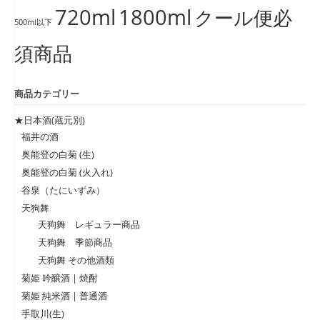
720ml
1800ml
クール便必
500ml以下
須商品
商品カテゴリー
★日本酒(蔵元別)
福井の酒
奥能登の白菊 (生)
奥能登の白菊 (火入れ)
谷泉（たにいずみ）
天狗舞
天狗舞 レギュラー商品
天狗舞 季節商品
天狗舞 その他酒類
菊姫 吟醸酒 | 焼酎
菊姫 純米酒 | 普通酒
手取川(生)