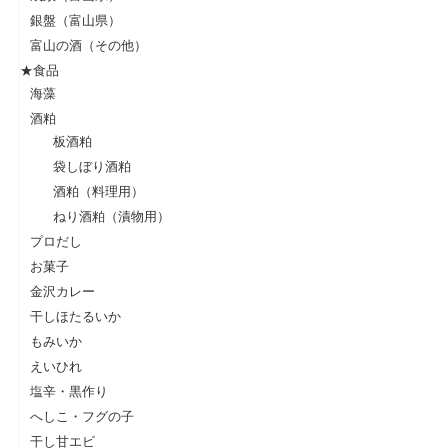
銀盤（富山県）
富山の酒（その他）
★食品
海藻
酒粕
板酒粕
袋しぼり酒粕
酒粕（料理用）
ねり酒粕（漬物用）
プロだし
お菓子
金沢カレー
干しほたるいか
もみいか
えいひれ
塩辛・黒作り
へしこ・フグの子
干し甘エビ