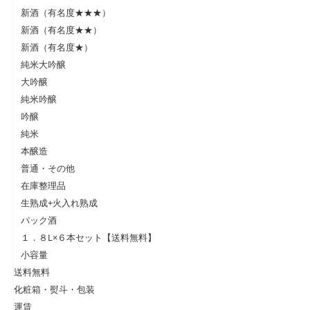
新酒（有名度★★★）
新酒（有名度★★）
新酒（有名度★）
純米大吟醸
大吟醸
純米吟醸
吟醸
純米
本醸造
普通・その他
在庫整理品
生熟成+火入れ熟成
パック酒
１．８L×６本セット【送料無料】
小容量
送料無料
化粧箱・熨斗・包装
運賃