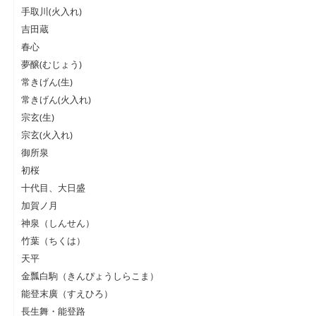
手取川(火入れ)
吉田蔵
春心
夢醸(むじょう)
常きげん(生)
常きげん(火入れ)
宗玄(生)
宗玄(火入れ)
御所泉
初桜
十代目、大日盛
加賀ノ月
神泉（しんせん）
竹葉（ちくは）
天平
金瓢白駒（きんぴょうしらこま）
能登末廣（すえひろ）
長生舞・能登路