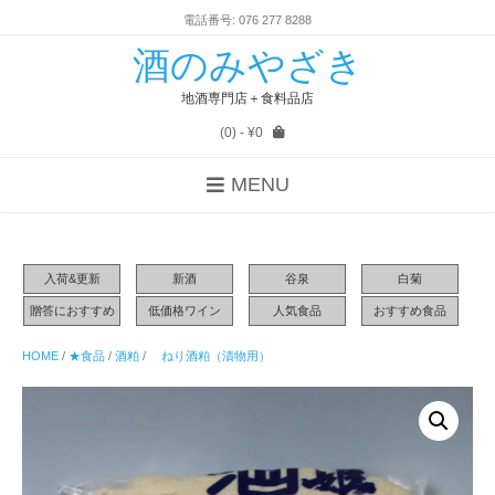
電話番号: 076 277 8288
酒のみやざき
地酒専門店＋食料品店
(0)
- ¥0
MENU
入荷&更新
新酒
谷泉
白菊
贈答におすすめ
低価格ワイン
人気食品
おすすめ食品
HOME
/
★食品
/
酒粕
/
ねり酒粕（漬物用）