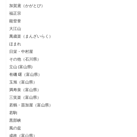
加賀鳶（かがとび）
福正宗
能登誉
大江山
萬歳楽（まんざいらく）
ほまれ
日栄・中村屋
その他（石川県）
立山 (富山県)
有磯 曙（富山県）
玉旭（富山県）
満寿泉（富山県）
三笑楽（富山県）
若鶴・苗加屋（富山県）
若駒
黒部峡
風の盆
成政（富山県）