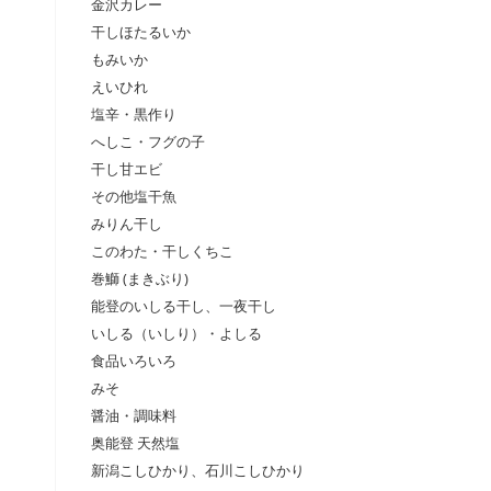
金沢カレー
干しほたるいか
もみいか
えいひれ
塩辛・黒作り
へしこ・フグの子
干し甘エビ
その他塩干魚
みりん干し
このわた・干しくちこ
巻鰤 (まきぶり)
能登のいしる干し、一夜干し
いしる（いしり）・よしる
食品いろいろ
みそ
醤油・調味料
奥能登 天然塩
新潟こしひかり、石川こしひかり