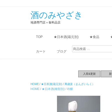
酒のみやざき
地酒専門店＋食料品店
TOP
★日本酒(蔵元別)
★食品
検
索
カート
ブログ
対
象:
入荷&更新
新
HOME
/
★日本酒(蔵元別)
/
萬歳楽（まんざいらく）
HOME
/
★日本酒(種類別)
/
吟醸