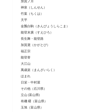
加賀ノ月
神泉（しんせん）
竹葉（ちくは）
天平
金瓢白駒（きんぴょうしらこま）
能登末廣（すえひろ）
長生舞・能登路
加賀鳶（かがとび）
福正宗
能登誉
大江山
萬歳楽（まんざいらく）
ほまれ
日栄・中村屋
その他（石川県）
立山 (富山県)
有磯 曙（富山県）
玉旭（富山県）