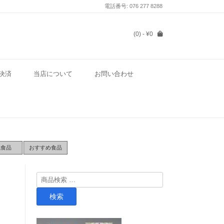
電話番号: 076 277 8288
(0)
- ¥0
決済
当店について
お問い合わせ
気食品
おすすめ食品
検
索
検索
対
象: