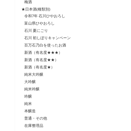
梅酒
★日本酒(種類別)
令和7年 石川ひやおろし
富山県ひやおろし
石川 夏にごり
石川 初しぼりキャンペーン
百万石乃白を使ったお酒
新酒（有名度★★★）
新酒（有名度★★）
新酒（有名度★）
純米大吟醸
大吟醸
純米吟醸
吟醸
純米
本醸造
普通・その他
在庫整理品