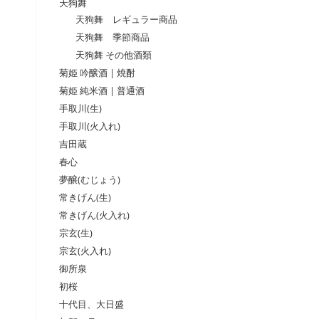
天狗舞
天狗舞 レギュラー商品
天狗舞 季節商品
天狗舞 その他酒類
菊姫 吟醸酒 | 焼酎
菊姫 純米酒 | 普通酒
手取川(生)
手取川(火入れ)
吉田蔵
春心
夢醸(むじょう)
常きげん(生)
常きげん(火入れ)
宗玄(生)
宗玄(火入れ)
御所泉
初桜
十代目、大日盛