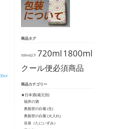
商品タグ
720ml
1800ml
500ml以下
クール便必須商品
00ml
商品カテゴリー
★日本酒(蔵元別)
福井の酒
奥能登の白菊 (生)
奥能登の白菊 (火入れ)
谷泉（たにいずみ）