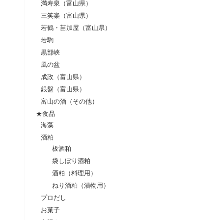
満寿泉（富山県）
三笑楽（富山県）
若鶴・苗加屋（富山県）
若駒
黒部峡
風の盆
成政（富山県）
銀盤（富山県）
富山の酒（その他）
★食品
海藻
酒粕
板酒粕
袋しぼり酒粕
酒粕（料理用）
ねり酒粕（漬物用）
プロだし
お菓子