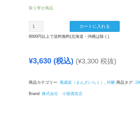
取り寄せ商品
純
カートに入れる
米
8000円以上で送料無料(北海道・沖縄は除く)
吟
醸
菊
¥
3,630
(税込)
(
¥
3,300
税抜)
の
し
ず
く
商品カテゴリー:
萬歳楽（まんざいらく）
,
吟醸
商品タグ:
18
1800ml
Brand:
株式会社 小堀酒造店
個