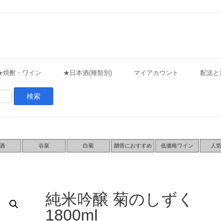
★焼酎・ワイン
★日本酒(種類別)
マイアカウント
配送と
酒
谷泉
白菊
贈答におすすめ
低価格ワイン
人
純米吟醸 菊のしずく
1800ml