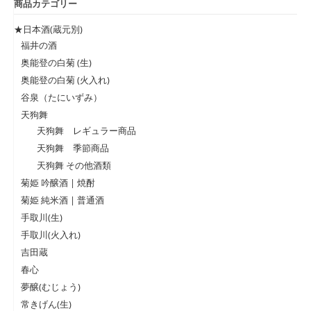
商品カテゴリー
★日本酒(蔵元別)
福井の酒
奥能登の白菊 (生)
奥能登の白菊 (火入れ)
谷泉（たにいずみ）
天狗舞
天狗舞 レギュラー商品
天狗舞 季節商品
天狗舞 その他酒類
菊姫 吟醸酒 | 焼酎
菊姫 純米酒 | 普通酒
手取川(生)
手取川(火入れ)
吉田蔵
春心
夢醸(むじょう)
常きげん(生)