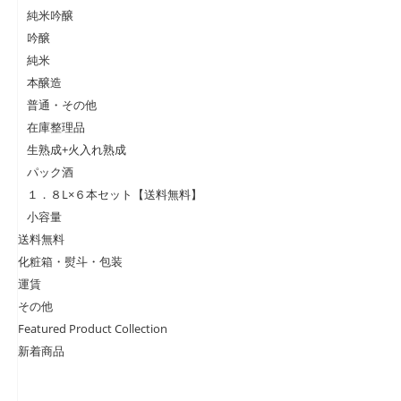
純米吟醸
吟醸
純米
本醸造
普通・その他
在庫整理品
生熟成+火入れ熟成
パック酒
１．８L×６本セット【送料無料】
小容量
送料無料
化粧箱・熨斗・包装
運賃
その他
Featured Product Collection
新着商品