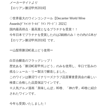
メーカーサイトより
【ロリアン勝沼甲州2019】
◇世界最大のワインコンクール【Decanter World Wine
Awards(ﾃﾞｷｬﾝﾀ ﾜｰﾙﾄﾞ ﾜｲﾝ ｱﾜｰﾄﾞ）2021】
国内最高得点・最高賞となるプラチナを受賞！！
今年日本でプラチナを受賞したのは2銘柄のみ！その内の1本が
【ロリアン勝沼甲州2019】です。
ー山梨県勝沼町産ぶどう使用ー
白百合醸造のフラッグシップ！
歴史ある「勝沼町産甲州ぶどう」のみを使用し、辛口で旨みの
残るシュール・リー製法で醸造しました。
このワインは勝沼ワイナリーズクラブ品質審査委員会の厳しい
検査に合格した品質保証ワインです。
※人気グルメ漫画「美味しんぼ」80巻、「神の雫」40巻に紹介
されたワインです。
今年も受賞いたしました！