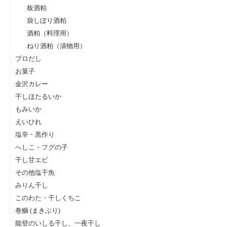
板酒粕
袋しぼり酒粕
酒粕（料理用）
ねり酒粕（漬物用）
プロだし
お菓子
金沢カレー
干しほたるいか
もみいか
えいひれ
塩辛・黒作り
へしこ・フグの子
干し甘エビ
その他塩干魚
みりん干し
このわた・干しくちこ
巻鰤 (まきぶり)
能登のいしる干し、一夜干し