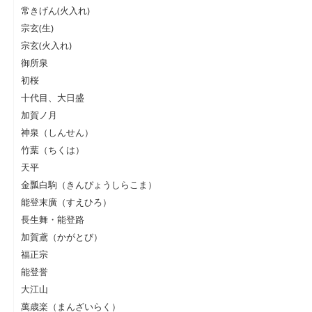
常きげん(火入れ)
宗玄(生)
宗玄(火入れ)
御所泉
初桜
十代目、大日盛
加賀ノ月
神泉（しんせん）
竹葉（ちくは）
天平
金瓢白駒（きんぴょうしらこま）
能登末廣（すえひろ）
長生舞・能登路
加賀鳶（かがとび）
福正宗
能登誉
大江山
萬歳楽（まんざいらく）