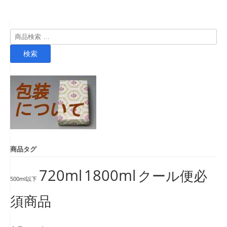
検
索
検索
対
象:
商品タグ
720ml
1800ml
クール便必
500ml以下
須商品