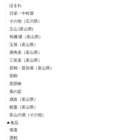
ほまれ
日栄・中村屋
その他（石川県）
立山 (富山県)
有磯 曙（富山県）
玉旭（富山県）
満寿泉（富山県）
三笑楽（富山県）
若鶴・苗加屋（富山県）
若駒
黒部峡
風の盆
成政（富山県）
銀盤（富山県）
富山の酒（その他）
★食品
海藻
酒粕