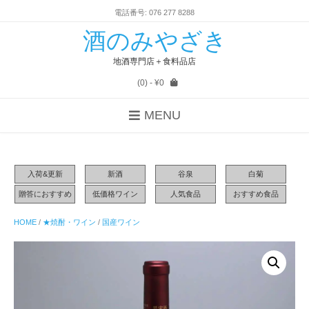
電話番号: 076 277 8288
酒のみやざき
地酒専門店＋食料品店
(0)
- ¥0
MENU
入荷&更新
新酒
谷泉
白菊
贈答におすすめ
低価格ワイン
人気食品
おすすめ食品
HOME
/
★焼酎・ワイン
/
国産ワイン