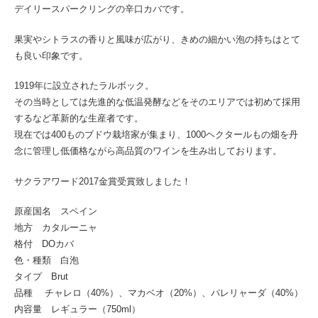
デイリースパークリングの辛口カバです。
果実やシトラスの香りと風味が広がり、きめの細かい泡の持ちはとて
も良い印象です。
1919年に設立されたラルボック。
その当時としては先進的な低温発酵などをそのエリアでは初めて採用
するなど革新的な生産者です。
現在では400ものブドウ栽培家が集まり、1000ヘクタールもの畑を丹
念に管理し低価格ながら高品質のワインを生み出しております。
サクラアワード2017金賞受賞致しました！
原産国名 スペイン
地方 カタルーニャ
格付 DOカバ
色・種類 白泡
タイプ Brut
品種 チャレロ（40%）、マカベオ（20%）、パレリャーダ（40%）
内容量 レギュラー（750ml）