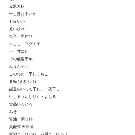
金沢カレー
干しほたるいか
もみいか
えいひれ
塩辛・黒作り
へしこ・フグの子
干し甘エビ
その他塩干魚
みりん干し
このわた・干しくちこ
巻鰤 (まきぶり)
能登のいしる干し、一夜干し
いしる（いしり）・よしる
食品いろいろ
みそ
醤油・調味料
奥能登 天然塩
新潟こしひかり、石川こしひかり