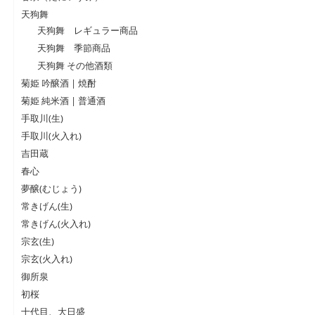
天狗舞
天狗舞 レギュラー商品
天狗舞 季節商品
天狗舞 その他酒類
菊姫 吟醸酒 | 焼酎
菊姫 純米酒 | 普通酒
手取川(生)
手取川(火入れ)
吉田蔵
春心
夢醸(むじょう)
常きげん(生)
常きげん(火入れ)
宗玄(生)
宗玄(火入れ)
御所泉
初桜
十代目、大日盛