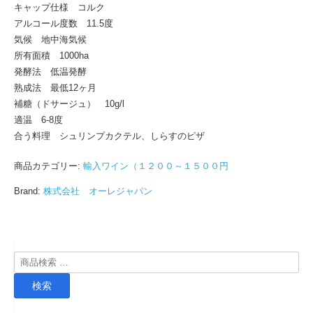
キャップ仕様 コルク
アルコール度数 11.5度
気候 地中海気候
所有面積 1000ha
発酵法 低温発酵
熟成法 最低12ヶ月
補糖（ドサージュ） 10g/l
適温 6-8度
合う料理 シュリンプカクテル、しらすのピザ
商品カテゴリー:
輸入ワイン（１２００～１５００円
Brand:
株式会社 オーレジャパン
検
索
検索
対
象: