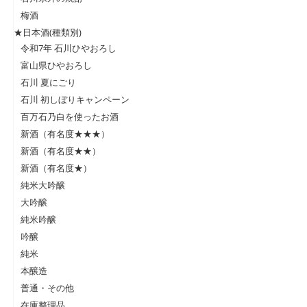
梅酒
★日本酒(種類別)
令和7年 石川ひやおろし
富山県ひやおろし
石川 夏にごり
石川 初しぼりキャンペーン
百万石乃白を使ったお酒
新酒（有名度★★★）
新酒（有名度★★）
新酒（有名度★）
純米大吟醸
大吟醸
純米吟醸
吟醸
純米
本醸造
普通・その他
在庫整理品