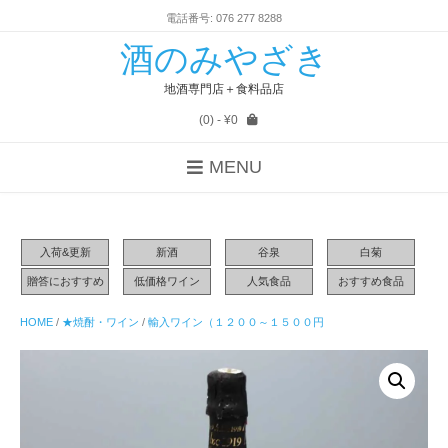
電話番号: 076 277 8288
酒のみやざき
地酒専門店＋食料品店
(0)
- ¥0
MENU
入荷&更新
新酒
谷泉
白菊
贈答におすすめ
低価格ワイン
人気食品
おすすめ食品
HOME
/
★焼酎・ワイン
/
輸入ワイン（１２００～１５００円