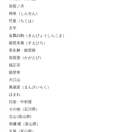
加賀ノ月
神泉（しんせん）
竹葉（ちくは）
天平
金瓢白駒（きんぴょうしらこま）
能登末廣（すえひろ）
長生舞・能登路
加賀鳶（かがとび）
福正宗
能登誉
大江山
萬歳楽（まんざいらく）
ほまれ
日栄・中村屋
その他（石川県）
立山 (富山県)
有磯 曙（富山県）
玉旭（富山県）