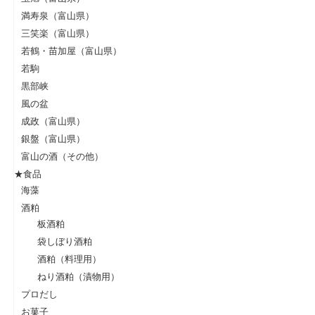
満寿泉（富山県）
三笑楽（富山県）
若鶴・苗加屋（富山県）
若駒
黒部峡
風の盆
成政（富山県）
銀盤（富山県）
富山の酒（その他）
★食品
海藻
酒粕
板酒粕
袋しぼり酒粕
酒粕（料理用）
ねり酒粕（漬物用）
プロだし
お菓子