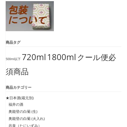
商品タグ
720ml
1800ml
クール便必
500ml以下
須商品
商品カテゴリー
★日本酒(蔵元別)
福井の酒
奥能登の白菊 (生)
奥能登の白菊 (火入れ)
谷泉（たにいずみ）