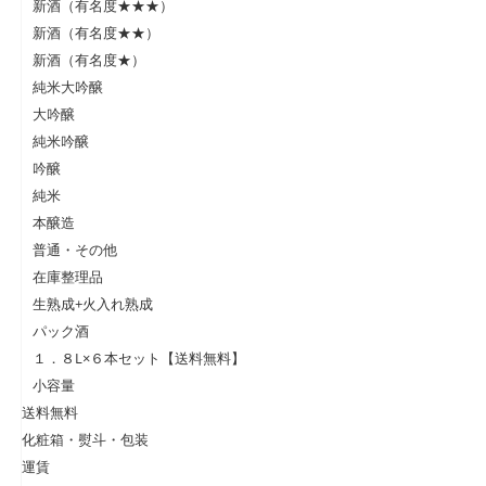
新酒（有名度★★★）
新酒（有名度★★）
新酒（有名度★）
純米大吟醸
大吟醸
純米吟醸
吟醸
純米
本醸造
普通・その他
在庫整理品
生熟成+火入れ熟成
パック酒
１．８L×６本セット【送料無料】
小容量
送料無料
化粧箱・熨斗・包装
運賃