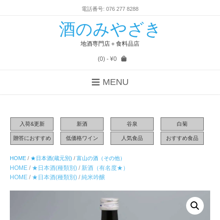
電話番号: 076 277 8288
酒のみやざき
地酒専門店＋食料品店
(0)
- ¥0
MENU
入荷&更新
新酒
谷泉
白菊
贈答におすすめ
低価格ワイン
人気食品
おすすめ食品
HOME
/
★日本酒(蔵元別)
/
富山の酒（その他）
HOME
/
★日本酒(種類別)
/
新酒（有名度★）
HOME
/
★日本酒(種類別)
/
純米吟醸