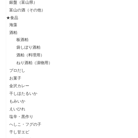
銀盤（富山県）
富山の酒（その他）
★食品
海藻
酒粕
板酒粕
袋しぼり酒粕
酒粕（料理用）
ねり酒粕（漬物用）
プロだし
お菓子
金沢カレー
干しほたるいか
もみいか
えいひれ
塩辛・黒作り
へしこ・フグの子
干し甘エビ