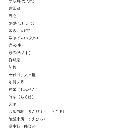
手取川(火入れ)
吉田蔵
春心
夢醸(むじょう)
常きげん(生)
常きげん(火入れ)
宗玄(生)
宗玄(火入れ)
御所泉
初桜
十代目、大日盛
加賀ノ月
神泉（しんせん）
竹葉（ちくは）
天平
金瓢白駒（きんぴょうしらこま）
能登末廣（すえひろ）
長生舞・能登路