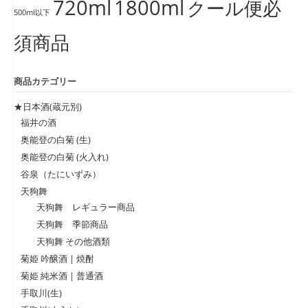
720ml
1800ml
クール便必
500ml以下
須商品
商品カテゴリー
★日本酒(蔵元別)
福井の酒
奥能登の白菊 (生)
奥能登の白菊 (火入れ)
谷泉（たにいずみ）
天狗舞
天狗舞 レギュラー商品
天狗舞 季節商品
天狗舞 その他酒類
菊姫 吟醸酒 | 焼酎
菊姫 純米酒 | 普通酒
手取川(生)