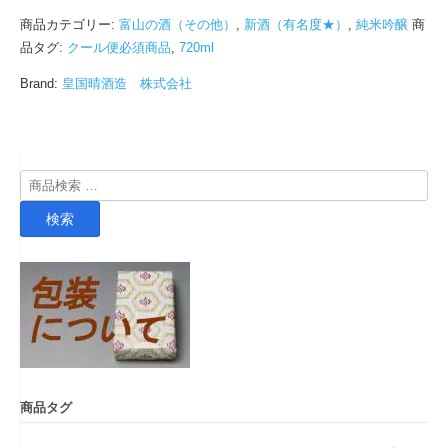
商品カテゴリー:
富山の酒（その他）
,
新酒（有名度★）
,
純米吟醸
商
品タグ:
クール便必須商品
,
720ml
Brand:
皇国晴酒造 株式会社
検
索
検索
対
象:
商品タグ