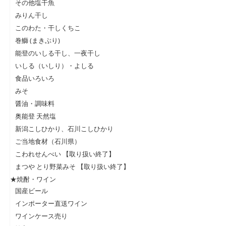
その他塩干魚
みりん干し
このわた・干しくちこ
巻鰤 (まきぶり)
能登のいしる干し、一夜干し
いしる（いしり）・よしる
食品いろいろ
みそ
醤油・調味料
奥能登 天然塩
新潟こしひかり、石川こしひかり
ご当地食材（石川県）
こわれせんべい 【取り扱い終了】
まつや とり野菜みそ 【取り扱い終了】
★焼酎・ワイン
国産ビール
インポーター直送ワイン
ワインケース売り