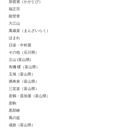
加賀鳶（かがとび）
福正宗
能登誉
大江山
萬歳楽（まんざいらく）
ほまれ
日栄・中村屋
その他（石川県）
立山 (富山県)
有磯 曙（富山県）
玉旭（富山県）
満寿泉（富山県）
三笑楽（富山県）
若鶴・苗加屋（富山県）
若駒
黒部峡
風の盆
成政（富山県）