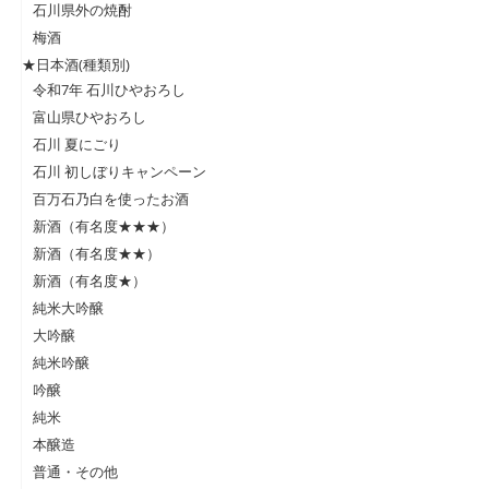
石川県外の焼酎
梅酒
★日本酒(種類別)
令和7年 石川ひやおろし
富山県ひやおろし
石川 夏にごり
石川 初しぼりキャンペーン
百万石乃白を使ったお酒
新酒（有名度★★★）
新酒（有名度★★）
新酒（有名度★）
純米大吟醸
大吟醸
純米吟醸
吟醸
純米
本醸造
普通・その他