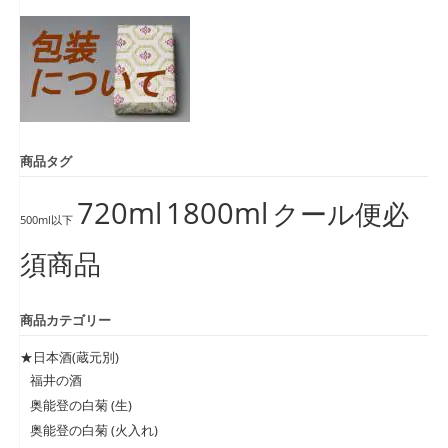
象:
商品タグ
720ml
1800ml
クール便必
500ml以下
須商品
商品カテゴリー
★日本酒(蔵元別)
福井の酒
奥能登の白菊 (生)
奥能登の白菊 (火入れ)