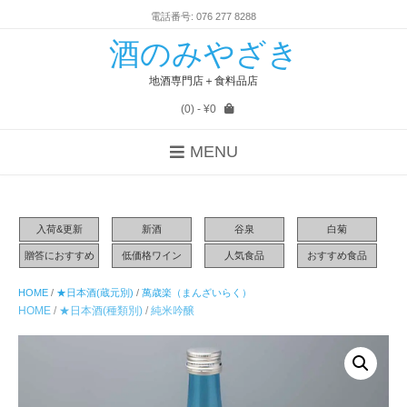
電話番号: 076 277 8288
酒のみやざき
地酒専門店＋食料品店
(0)
- ¥0
MENU
入荷&更新
新酒
谷泉
白菊
贈答におすすめ
低価格ワイン
人気食品
おすすめ食品
HOME
/
★日本酒(蔵元別)
/
萬歳楽（まんざいらく）
HOME
/
★日本酒(種類別)
/
純米吟醸