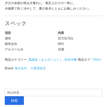
夕立の余韻が残る夕暮れに、風呂上がりの一杯に。
冷蔵庫で良く冷やして、夏の食卓とともにお愉しみください。
スペック
項目
内容
酒米
百万石乃白
精米歩合
60%
アルコール分
16度
商品カテゴリー:
萬歳楽（まんざいらく）
,
純米吟醸
商品タグ:
720ml
Brand:
株式会社 小堀酒造店
検
索
検索
対