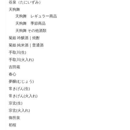
谷泉（たにいずみ）
天狗舞
天狗舞 レギュラー商品
天狗舞 季節商品
天狗舞 その他酒類
菊姫 吟醸酒 | 焼酎
菊姫 純米酒 | 普通酒
手取川(生)
手取川(火入れ)
吉田蔵
春心
夢醸(むじょう)
常きげん(生)
常きげん(火入れ)
宗玄(生)
宗玄(火入れ)
御所泉
初桜