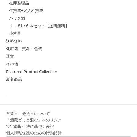
在庫整理品
生熟成+火入れ熟成
パック酒
１．８L×６本セット【送料無料】
小容量
送料無料
化粧箱・熨斗・包装
運賃
その他
Featured Product Collection
新着商品
営業日、発送日について
「酒蔵どっと混む」へのリンク
特定商取引法に基づく表記
個人情報保護のための行動指針