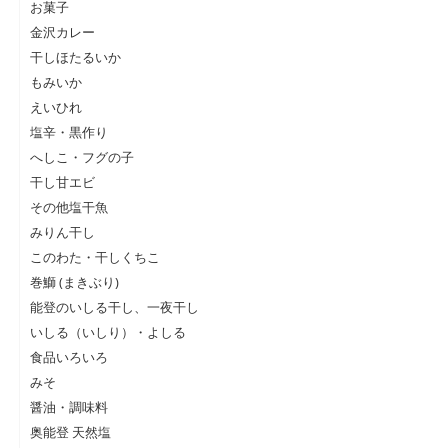
お菓子
金沢カレー
干しほたるいか
もみいか
えいひれ
塩辛・黒作り
へしこ・フグの子
干し甘エビ
その他塩干魚
みりん干し
このわた・干しくちこ
巻鰤 (まきぶり)
能登のいしる干し、一夜干し
いしる（いしり）・よしる
食品いろいろ
みそ
醤油・調味料
奥能登 天然塩