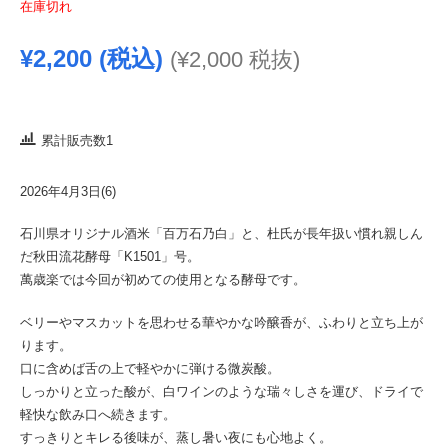
在庫切れ
¥
2,200
(税込)
(
¥
2,000
税抜)
累計販売数1
2026年4月3日(6)
石川県オリジナル酒米「百万石乃白」と、杜氏が長年扱い慣れ親しん
だ秋田流花酵母「K1501」号。
萬歳楽では今回が初めての使用となる酵母です。
ベリーやマスカットを思わせる華やかな吟醸香が、ふわりと立ち上が
ります。
口に含めば舌の上で軽やかに弾ける微炭酸。
しっかりと立った酸が、白ワインのような瑞々しさを運び、ドライで
軽快な飲み口へ続きます。
すっきりとキレる後味が、蒸し暑い夜にも心地よく。