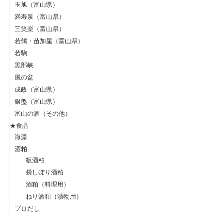
玉旭（富山県）
満寿泉（富山県）
三笑楽（富山県）
若鶴・苗加屋（富山県）
若駒
黒部峡
風の盆
成政（富山県）
銀盤（富山県）
富山の酒（その他）
★食品
海藻
酒粕
板酒粕
袋しぼり酒粕
酒粕（料理用）
ねり酒粕（漬物用）
プロだし