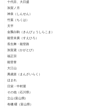
十代目、大日盛
加賀ノ月
神泉（しんせん）
竹葉（ちくは）
天平
金瓢白駒（きんぴょうしらこま）
能登末廣（すえひろ）
長生舞・能登路
加賀鳶（かがとび）
福正宗
能登誉
大江山
萬歳楽（まんざいらく）
ほまれ
日栄・中村屋
その他（石川県）
立山 (富山県)
有磯 曙（富山県）