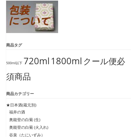
商品タグ
720ml
1800ml
クール便必
500ml以下
須商品
商品カテゴリー
★日本酒(蔵元別)
福井の酒
奥能登の白菊 (生)
奥能登の白菊 (火入れ)
谷泉（たにいずみ）