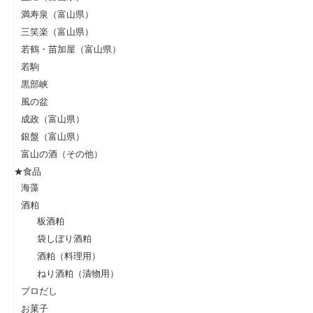
満寿泉（富山県）
三笑楽（富山県）
若鶴・苗加屋（富山県）
若駒
黒部峡
風の盆
成政（富山県）
銀盤（富山県）
富山の酒（その他）
★食品
海藻
酒粕
板酒粕
袋しぼり酒粕
酒粕（料理用）
ねり酒粕（漬物用）
プロだし
お菓子