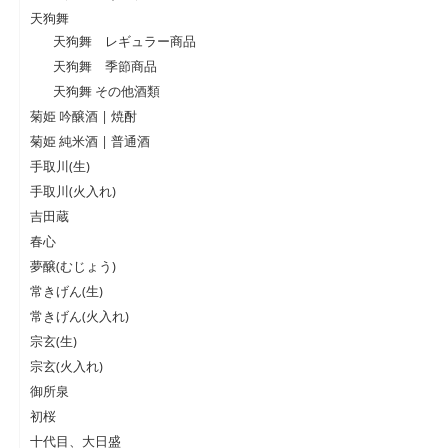
天狗舞
天狗舞 レギュラー商品
天狗舞 季節商品
天狗舞 その他酒類
菊姫 吟醸酒 | 焼酎
菊姫 純米酒 | 普通酒
手取川(生)
手取川(火入れ)
吉田蔵
春心
夢醸(むじょう)
常きげん(生)
常きげん(火入れ)
宗玄(生)
宗玄(火入れ)
御所泉
初桜
十代目、大日盛