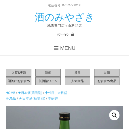
電話番号: 076 277 8288
酒のみやざき
地酒専門店＋食料品店
(0)
- ¥0
MENU
入荷&更新
新酒
谷泉
白菊
贈答におすすめ
低価格ワイン
人気食品
おすすめ食品
HOME
/
★日本酒(蔵元別)
/
十代目、大日盛
HOME
/
★日本酒(種類別)
/
本醸造