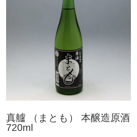
真艫 （まとも） 本醸造原酒
720ml