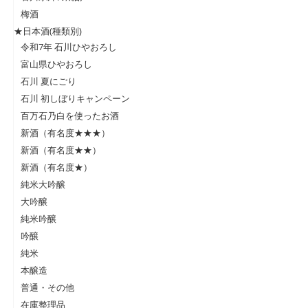
梅酒
★日本酒(種類別)
令和7年 石川ひやおろし
富山県ひやおろし
石川 夏にごり
石川 初しぼりキャンペーン
百万石乃白を使ったお酒
新酒（有名度★★★）
新酒（有名度★★）
新酒（有名度★）
純米大吟醸
大吟醸
純米吟醸
吟醸
純米
本醸造
普通・その他
在庫整理品