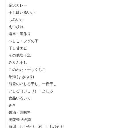
金沢カレー
干しほたるいか
もみいか
えいひれ
塩辛・黒作り
へしこ・フグの子
干し甘エビ
その他塩干魚
みりん干し
このわた・干しくちこ
巻鰤 (まきぶり)
能登のいしる干し、一夜干し
いしる（いしり）・よしる
食品いろいろ
みそ
醤油・調味料
奥能登 天然塩
新潟こしひかり、石川こしひかり