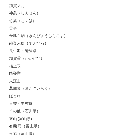
加賀ノ月
神泉（しんせん）
竹葉（ちくは）
天平
金瓢白駒（きんぴょうしらこま）
能登末廣（すえひろ）
長生舞・能登路
加賀鳶（かがとび）
福正宗
能登誉
大江山
萬歳楽（まんざいらく）
ほまれ
日栄・中村屋
その他（石川県）
立山 (富山県)
有磯 曙（富山県）
玉旭（富山県）