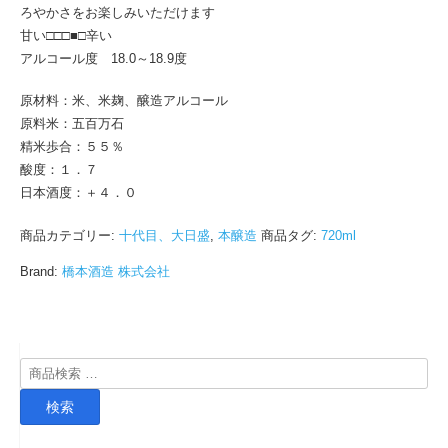
ろやかさをお楽しみいただけます
甘い□□□■□辛い
アルコール度 18.0～18.9度
原材料：米、米麹、醸造アルコール
原料米：五百万石
精米歩合：５５％
酸度：１．７
日本酒度：＋４．０
商品カテゴリー:
十代目、大日盛
,
本醸造
商品タグ:
720ml
Brand:
橋本酒造 株式会社
検
索
検索
対
象: