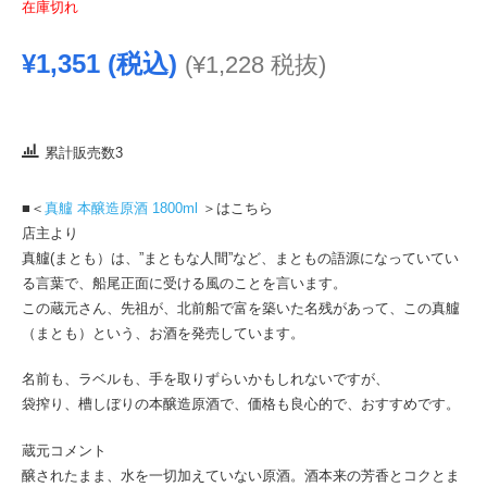
在庫切れ
¥
1,351
(税込)
(
¥
1,228
税抜)
累計販売数3
■＜
真艫 本醸造原酒 1800ml
＞はこちら
店主より
真艫(まとも）は、”まともな人間”など、まともの語源になっていてい
る言葉で、船尾正面に受ける風のことを言います。
この蔵元さん、先祖が、北前船で富を築いた名残があって、この真艫
（まとも）という、お酒を発売しています。
名前も、ラベルも、手を取りずらいかもしれないですが、
袋搾り、槽しぼりの本醸造原酒で、価格も良心的で、おすすめです。
蔵元コメント
醸されたまま、水を一切加えていない原酒。酒本来の芳香とコクとま