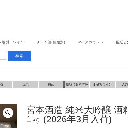
★焼酎・ワイン
★日本酒(種類別)
マイアカウント
配送と
酒
谷泉
白菊
贈答におすすめ
低価格ワイン
人
宮本酒造 純米大吟醸 酒
1㎏ (2026年3月入荷)