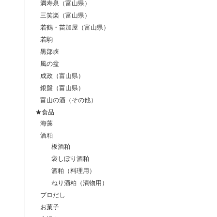
満寿泉（富山県）
三笑楽（富山県）
若鶴・苗加屋（富山県）
若駒
黒部峡
風の盆
成政（富山県）
銀盤（富山県）
富山の酒（その他）
★食品
海藻
酒粕
板酒粕
袋しぼり酒粕
酒粕（料理用）
ねり酒粕（漬物用）
プロだし
お菓子