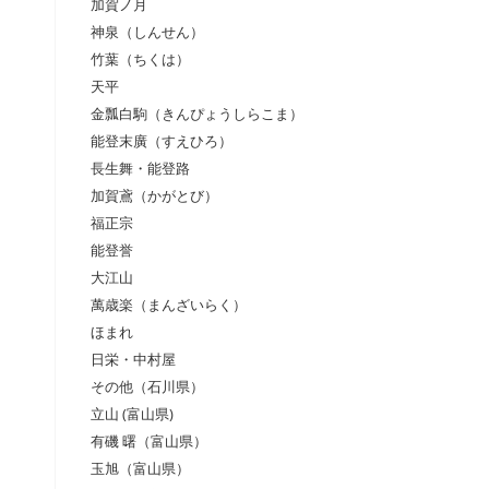
加賀ノ月
神泉（しんせん）
竹葉（ちくは）
天平
金瓢白駒（きんぴょうしらこま）
能登末廣（すえひろ）
長生舞・能登路
加賀鳶（かがとび）
福正宗
能登誉
大江山
萬歳楽（まんざいらく）
ほまれ
日栄・中村屋
その他（石川県）
立山 (富山県)
有磯 曙（富山県）
玉旭（富山県）