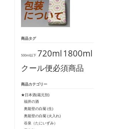
商品タグ
720ml
1800ml
500ml以下
クール便必須商品
商品カテゴリー
★日本酒(蔵元別)
福井の酒
奥能登の白菊 (生)
奥能登の白菊 (火入れ)
谷泉（たにいずみ）