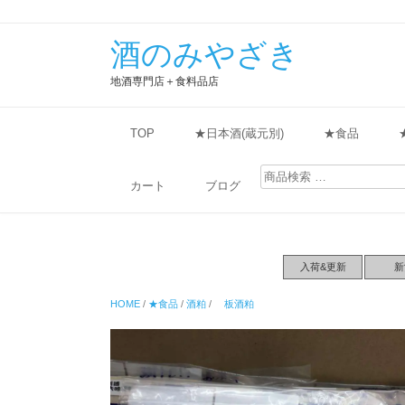
酒のみやざき
地酒専門店＋食料品店
TOP
★日本酒(蔵元別)
★食品
検
索
カート
ブログ
対
象:
入荷&更新
新
HOME
/
★食品
/
酒粕
/
板酒粕