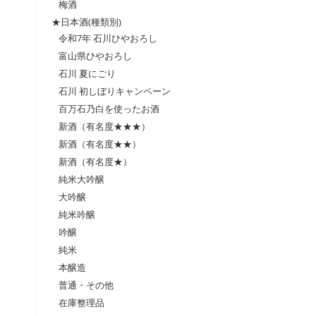
梅酒
★日本酒(種類別)
令和7年 石川ひやおろし
富山県ひやおろし
石川 夏にごり
石川 初しぼりキャンペーン
百万石乃白を使ったお酒
新酒（有名度★★★）
新酒（有名度★★）
新酒（有名度★）
純米大吟醸
大吟醸
純米吟醸
吟醸
純米
本醸造
普通・その他
在庫整理品