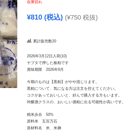
在庫切れ
¥
810
(税込)
(
¥
750
税抜)
累計販売数20
2026年3月12日入荷(10)
ヤブタで押した板粕です
賞味期限 2026年9月
今期のものは【黒粕】がやや混じります。
黒粕について、気になる方は注文を控えてください。
コクがあっておいしいと、好んで購入する方もいます。
吟醸酒クラスの、おいしい酒粕に出る可能性が高いです。
精米歩合 50%
原料米 五百万石
原材料名 米、米麹