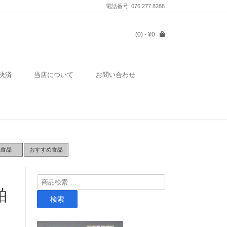
電話番号: 076 277 8288
(0)
- ¥0
決済
当店について
お問い合わせ
気食品
おすすめ食品
検
粕
索
検索
対
象: