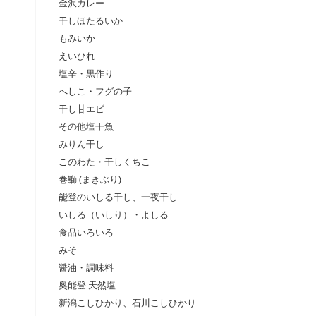
金沢カレー
干しほたるいか
もみいか
えいひれ
塩辛・黒作り
へしこ・フグの子
干し甘エビ
その他塩干魚
みりん干し
このわた・干しくちこ
巻鰤 (まきぶり)
能登のいしる干し、一夜干し
いしる（いしり）・よしる
食品いろいろ
みそ
醤油・調味料
奥能登 天然塩
新潟こしひかり、石川こしひかり