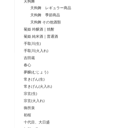
天狗舞
天狗舞 レギュラー商品
天狗舞 季節商品
天狗舞 その他酒類
菊姫 吟醸酒 | 焼酎
菊姫 純米酒 | 普通酒
手取川(生)
手取川(火入れ)
吉田蔵
春心
夢醸(むじょう)
常きげん(生)
常きげん(火入れ)
宗玄(生)
宗玄(火入れ)
御所泉
初桜
十代目、大日盛