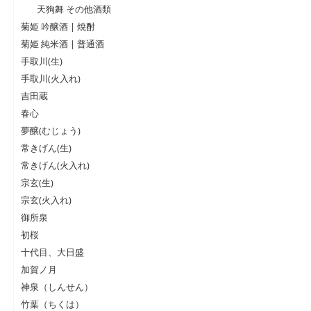
天狗舞 その他酒類
菊姫 吟醸酒 | 焼酎
菊姫 純米酒 | 普通酒
手取川(生)
手取川(火入れ)
吉田蔵
春心
夢醸(むじょう)
常きげん(生)
常きげん(火入れ)
宗玄(生)
宗玄(火入れ)
御所泉
初桜
十代目、大日盛
加賀ノ月
神泉（しんせん）
竹葉（ちくは）