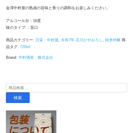
(2026.8)
金澤中村屋の熟成の旨味と香りの調和をお楽しみください。
個
アルコール分：16度
味のタイプ:：旨口
商品カテゴリー:
日栄・中村屋
,
令和7年 石川ひやおろし
,
純米吟醸
商
品タグ:
720ml
Brand:
中村酒造 株式会社
検
索
検索
対
象: