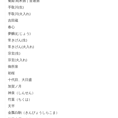
菊姫 純米酒 | 普通酒
手取川(生)
手取川(火入れ)
吉田蔵
春心
夢醸(むじょう)
常きげん(生)
常きげん(火入れ)
宗玄(生)
宗玄(火入れ)
御所泉
初桜
十代目、大日盛
加賀ノ月
神泉（しんせん）
竹葉（ちくは）
天平
金瓢白駒（きんぴょうしらこま）