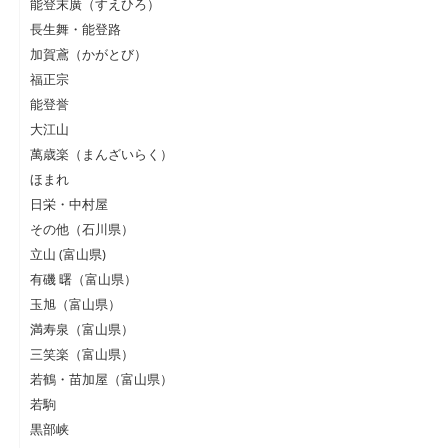
能登末廣（すえひろ）
長生舞・能登路
加賀鳶（かがとび）
福正宗
能登誉
大江山
萬歳楽（まんざいらく）
ほまれ
日栄・中村屋
その他（石川県）
立山 (富山県)
有磯 曙（富山県）
玉旭（富山県）
満寿泉（富山県）
三笑楽（富山県）
若鶴・苗加屋（富山県）
若駒
黒部峡