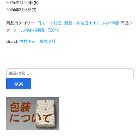
2025年1月23日(5)
2024年3月8日(3)
商品カテゴリー:
日栄・中村屋
,
新酒（有名度★★）
,
純米吟醸
商品タ
グ:
クール便必須商品
,
720ml
Brand:
中村酒造 株式会社
検
索
検索
対
象: