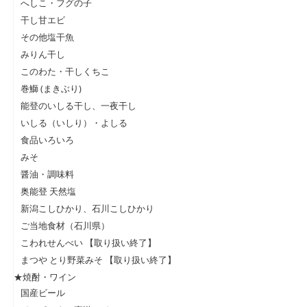
へしこ・フグの子
干し甘エビ
その他塩干魚
みりん干し
このわた・干しくちこ
巻鰤 (まきぶり)
能登のいしる干し、一夜干し
いしる（いしり）・よしる
食品いろいろ
みそ
醤油・調味料
奥能登 天然塩
新潟こしひかり、石川こしひかり
ご当地食材（石川県）
こわれせんべい 【取り扱い終了】
まつや とり野菜みそ 【取り扱い終了】
★焼酎・ワイン
国産ビール