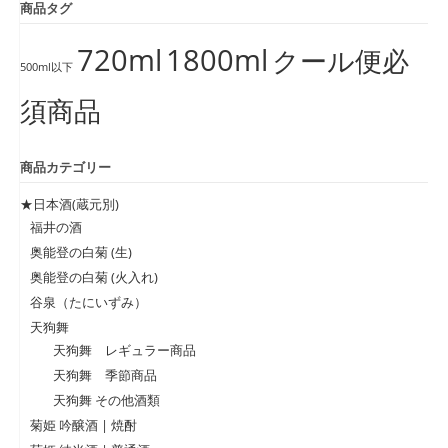
商品タグ
720ml
1800ml
クール便必
500ml以下
須商品
商品カテゴリー
★日本酒(蔵元別)
福井の酒
奥能登の白菊 (生)
奥能登の白菊 (火入れ)
谷泉（たにいずみ）
天狗舞
天狗舞 レギュラー商品
天狗舞 季節商品
天狗舞 その他酒類
菊姫 吟醸酒 | 焼酎