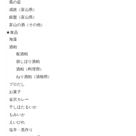
風の盆
成政（富山県）
銀盤（富山県）
富山の酒（その他）
★食品
海藻
酒粕
板酒粕
袋しぼり酒粕
酒粕（料理用）
ねり酒粕（漬物用）
プロだし
お菓子
金沢カレー
干しほたるいか
もみいか
えいひれ
塩辛・黒作り