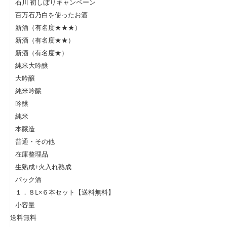
石川 初しぼりキャンペーン
百万石乃白を使ったお酒
新酒（有名度★★★）
新酒（有名度★★）
新酒（有名度★）
純米大吟醸
大吟醸
純米吟醸
吟醸
純米
本醸造
普通・その他
在庫整理品
生熟成+火入れ熟成
パック酒
１．８L×６本セット【送料無料】
小容量
送料無料