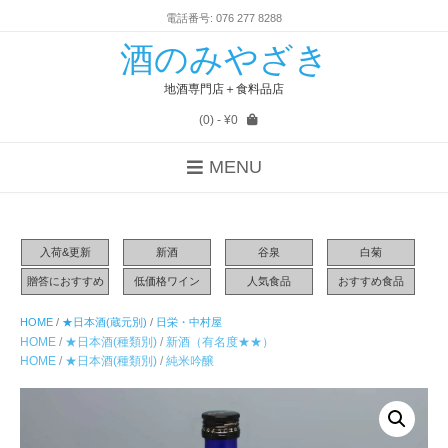
電話番号: 076 277 8288
酒のみやざき
地酒専門店＋食料品店
(0)
- ¥0
MENU
入荷&更新
新酒
谷泉
白菊
贈答におすすめ
低価格ワイン
人気食品
おすすめ食品
HOME
/
★日本酒(蔵元別)
/
日栄・中村屋
HOME
/
★日本酒(種類別)
/
新酒（有名度★★）
HOME
/
★日本酒(種類別)
/
純米吟醸