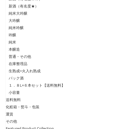
新酒（有名度★）
純米大吟醸
大吟醸
純米吟醸
吟醸
純米
本醸造
普通・その他
在庫整理品
生熟成+火入れ熟成
パック酒
１．８L×６本セット【送料無料】
小容量
送料無料
化粧箱・熨斗・包装
運賃
その他
Featured Product Collection