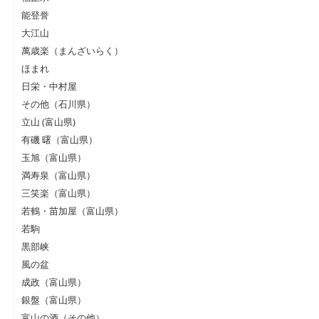
能登誉
大江山
萬歳楽（まんざいらく）
ほまれ
日栄・中村屋
その他（石川県）
立山 (富山県)
有磯 曙（富山県）
玉旭（富山県）
満寿泉（富山県）
三笑楽（富山県）
若鶴・苗加屋（富山県）
若駒
黒部峡
風の盆
成政（富山県）
銀盤（富山県）
富山の酒（その他）