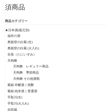
須商品
商品カテゴリー
★日本酒(蔵元別)
福井の酒
奥能登の白菊 (生)
奥能登の白菊 (火入れ)
谷泉（たにいずみ）
天狗舞
天狗舞 レギュラー商品
天狗舞 季節商品
天狗舞 その他酒類
菊姫 吟醸酒 | 焼酎
菊姫 純米酒 | 普通酒
手取川(生)
手取川(火入れ)
吉田蔵