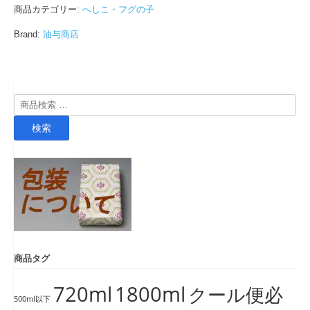
商品カテゴリー:
へしこ・フグの子
Brand:
油与商店
検
索
検索
対
象:
商品タグ
720ml
1800ml
クール便必
500ml以下