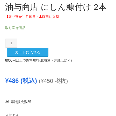
油与商店 にしん糠付け 2本
【取り寄せ】月曜日・木曜日に入荷
取り寄せ商品
油
与
カートに入れる
商
店
8000円以上で送料無料(北海道・沖縄は除く)
に
し
ん
¥
486
(税込)
(
¥
450
税抜)
糠
付
け
2
累計販売数35
本
個
店主より