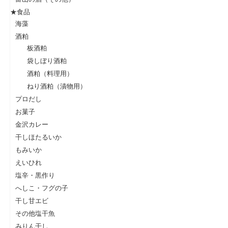
★食品
海藻
酒粕
板酒粕
袋しぼり酒粕
酒粕（料理用）
ねり酒粕（漬物用）
プロだし
お菓子
金沢カレー
干しほたるいか
もみいか
えいひれ
塩辛・黒作り
へしこ・フグの子
干し甘エビ
その他塩干魚
みりん干し