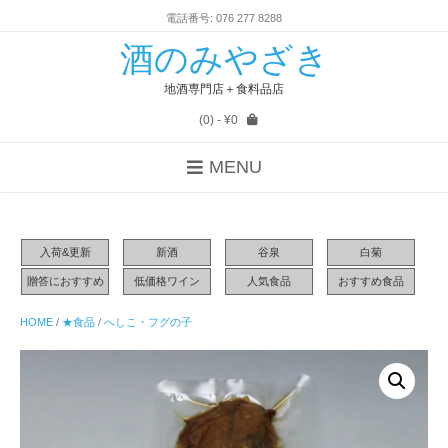
電話番号: 076 277 8288
酒のみやざき
地酒専門店＋食料品店
(0)
- ¥0
MENU
入荷&更新
新酒
谷泉
白菊
贈答におすすめ
低価格ワイン
人気食品
おすすめ食品
HOME
/
★食品
/
へしこ・フグの子