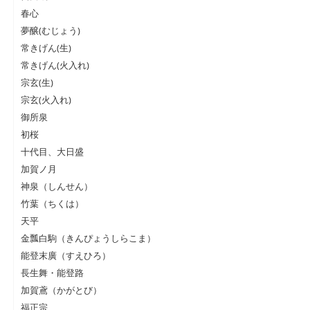
春心
夢醸(むじょう)
常きげん(生)
常きげん(火入れ)
宗玄(生)
宗玄(火入れ)
御所泉
初桜
十代目、大日盛
加賀ノ月
神泉（しんせん）
竹葉（ちくは）
天平
金瓢白駒（きんぴょうしらこま）
能登末廣（すえひろ）
長生舞・能登路
加賀鳶（かがとび）
福正宗