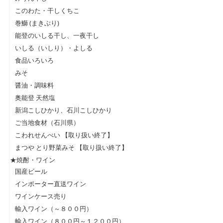
このわた・干しくちこ
巻鰤 (まきぶり)
能登のいしる干し、一夜干し
いしる（いしり）・よしる
食品いろいろ
みそ
醤油・調味料
奥能登 天然塩
新潟こしひかり、石川こしひかり
ご当地食材（石川県）
こわれせんべい 【取り扱い終了】
まつや とり野菜みそ 【取り扱い終了】
★焼酎・ワイン
国産ビール
インポーター直送ワイン
ワインケース売り
輸入ワイン（～８００円）
輸入ワイン（８００円～１２００円）