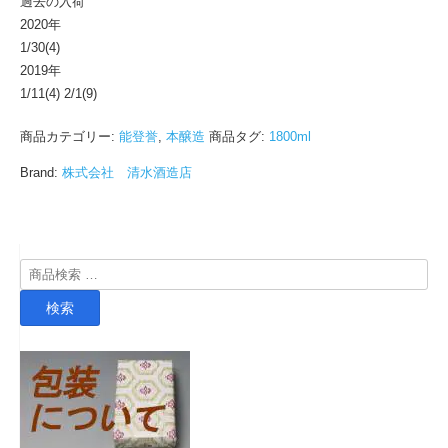
過去の入荷
2020年
1/30(4)
2019年
1/11(4) 2/1(9)
商品カテゴリー:
能登誉
,
本醸造
商品タグ:
1800ml
Brand:
株式会社 清水酒造店
検
索
検索
対
象: