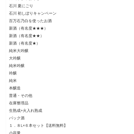
石川 夏にごり
石川 初しぼりキャンペーン
百万石乃白を使ったお酒
新酒（有名度★★★）
新酒（有名度★★）
新酒（有名度★）
純米大吟醸
大吟醸
純米吟醸
吟醸
純米
本醸造
普通・その他
在庫整理品
生熟成+火入れ熟成
パック酒
１．８L×６本セット【送料無料】
小容量