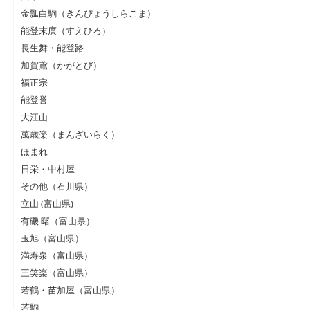
金瓢白駒（きんぴょうしらこま）
能登末廣（すえひろ）
長生舞・能登路
加賀鳶（かがとび）
福正宗
能登誉
大江山
萬歳楽（まんざいらく）
ほまれ
日栄・中村屋
その他（石川県）
立山 (富山県)
有磯 曙（富山県）
玉旭（富山県）
満寿泉（富山県）
三笑楽（富山県）
若鶴・苗加屋（富山県）
若駒