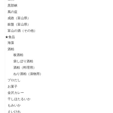
黒部峡
風の盆
成政（富山県）
銀盤（富山県）
富山の酒（その他）
★食品
海藻
酒粕
板酒粕
袋しぼり酒粕
酒粕（料理用）
ねり酒粕（漬物用）
プロだし
お菓子
金沢カレー
干しほたるいか
もみいか
えいひれ