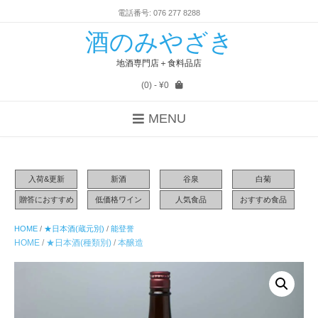
電話番号: 076 277 8288
酒のみやざき
地酒専門店＋食料品店
(0)
- ¥0
MENU
入荷&更新
新酒
谷泉
白菊
贈答におすすめ
低価格ワイン
人気食品
おすすめ食品
HOME
/
★日本酒(蔵元別)
/
能登誉
HOME
/
★日本酒(種類別)
/
本醸造