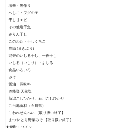
塩辛・黒作り
へしこ・フグの子
干し甘エビ
その他塩干魚
みりん干し
このわた・干しくちこ
巻鰤 (まきぶり)
能登のいしる干し、一夜干し
いしる（いしり）・よしる
食品いろいろ
みそ
醤油・調味料
奥能登 天然塩
新潟こしひかり、石川こしひかり
ご当地食材（石川県）
こわれせんべい 【取り扱い終了】
まつや とり野菜みそ 【取り扱い終了】
★焼酎・ワイン