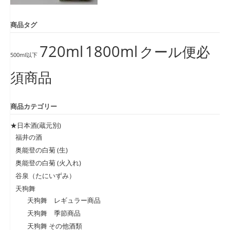
商品タグ
720ml
1800ml
クール便必
500ml以下
須商品
商品カテゴリー
★日本酒(蔵元別)
福井の酒
奥能登の白菊 (生)
奥能登の白菊 (火入れ)
谷泉（たにいずみ）
天狗舞
天狗舞 レギュラー商品
天狗舞 季節商品
天狗舞 その他酒類