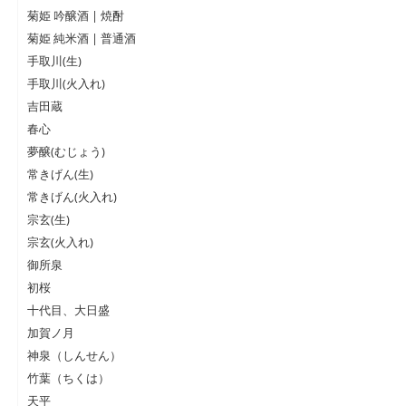
菊姫 吟醸酒 | 焼酎
菊姫 純米酒 | 普通酒
手取川(生)
手取川(火入れ)
吉田蔵
春心
夢醸(むじょう)
常きげん(生)
常きげん(火入れ)
宗玄(生)
宗玄(火入れ)
御所泉
初桜
十代目、大日盛
加賀ノ月
神泉（しんせん）
竹葉（ちくは）
天平