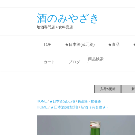
酒のみやざき
地酒専門店＋食料品店
TOP
★日本酒(蔵元別)
★食品
検
索
カート
ブログ
対
象:
入荷&更新
新
HOME
/
★日本酒(蔵元別)
/
長生舞・能登路
HOME
/
★日本酒(種類別)
/
新酒（有名度★）