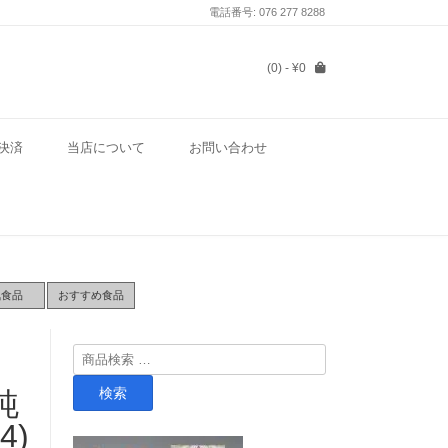
電話番号: 076 277 8288
(0)
- ¥0
決済
当店について
お問い合わせ
気食品
おすすめ食品
検
索
検索
純
対
象:
4)