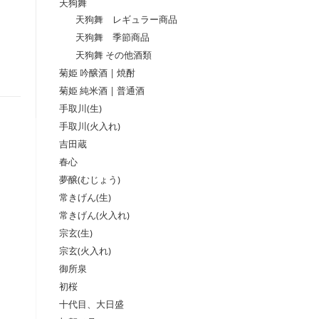
天狗舞
天狗舞 レギュラー商品
天狗舞 季節商品
天狗舞 その他酒類
菊姫 吟醸酒 | 焼酎
菊姫 純米酒 | 普通酒
手取川(生)
手取川(火入れ)
吉田蔵
春心
夢醸(むじょう)
常きげん(生)
常きげん(火入れ)
宗玄(生)
宗玄(火入れ)
御所泉
初桜
十代目、大日盛