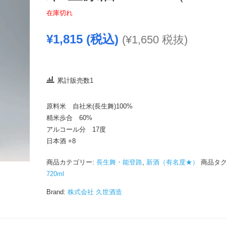
在庫切れ
¥
1,815
(税込)
(
¥
1,650
税抜)
累計販売数1
原料米 自社米(長生舞)100%
精米歩合 60%
アルコール分 17度
日本酒 +8
商品カテゴリー:
長生舞・能登路
,
新酒（有名度★）
商品タグ
720ml
Brand:
株式会社 久世酒造