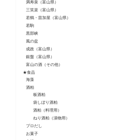
満寿泉（富山県）
三笑楽（富山県）
若鶴・苗加屋（富山県）
若駒
黒部峡
風の盆
成政（富山県）
銀盤（富山県）
富山の酒（その他）
★食品
海藻
酒粕
板酒粕
袋しぼり酒粕
酒粕（料理用）
ねり酒粕（漬物用）
プロだし
お菓子