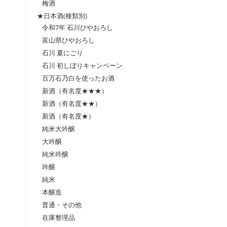
梅酒
★日本酒(種類別)
令和7年 石川ひやおろし
富山県ひやおろし
石川 夏にごり
石川 初しぼりキャンペーン
百万石乃白を使ったお酒
新酒（有名度★★★）
新酒（有名度★★）
新酒（有名度★）
純米大吟醸
大吟醸
純米吟醸
吟醸
純米
本醸造
普通・その他
在庫整理品