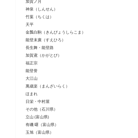
加賀ノ月
神泉（しんせん）
竹葉（ちくは）
天平
金瓢白駒（きんぴょうしらこま）
能登末廣（すえひろ）
長生舞・能登路
加賀鳶（かがとび）
福正宗
能登誉
大江山
萬歳楽（まんざいらく）
ほまれ
日栄・中村屋
その他（石川県）
立山 (富山県)
有磯 曙（富山県）
玉旭（富山県）