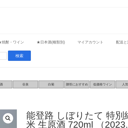
★焼酎・ワイン
★日本酒(種類別)
マイアカウント
配送と
酒
谷泉
白菊
贈答におすすめ
低価格ワイン
人
能登路 しぼりたて 特別
米 生原酒 720ml （2023.