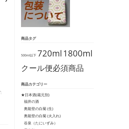
商品タグ
720ml
1800ml
500ml以下
クール便必須商品
商品カテゴリー
:
★日本酒(蔵元別)
福井の酒
奥能登の白菊 (生)
奥能登の白菊 (火入れ)
谷泉（たにいずみ）