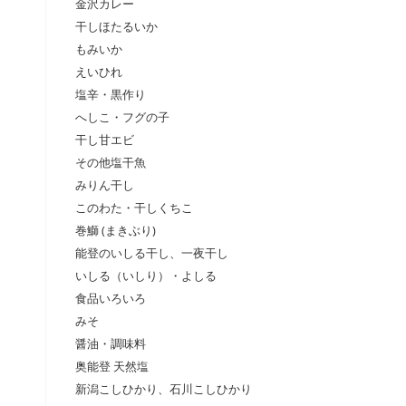
金沢カレー
干しほたるいか
もみいか
えいひれ
塩辛・黒作り
へしこ・フグの子
干し甘エビ
その他塩干魚
みりん干し
このわた・干しくちこ
巻鰤 (まきぶり)
能登のいしる干し、一夜干し
いしる（いしり）・よしる
食品いろいろ
みそ
醤油・調味料
奥能登 天然塩
新潟こしひかり、石川こしひかり