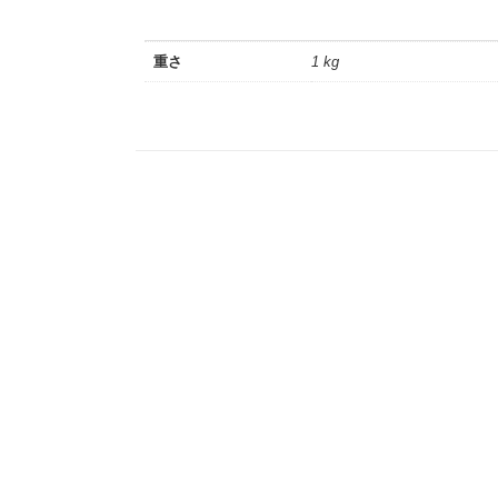
重さ
1 kg