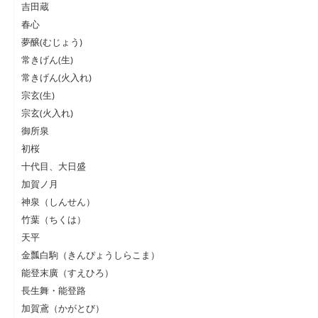
吉田蔵
春心
夢醸(むじょう)
常きげん(生)
常きげん(火入れ)
宗玄(生)
宗玄(火入れ)
御所泉
初桜
十代目、大日盛
加賀ノ月
神泉（しんせん）
竹葉（ちくは）
天平
金瓢白駒（きんぴょうしらこま）
能登末廣（すえひろ）
長生舞・能登路
加賀鳶（かがとび）