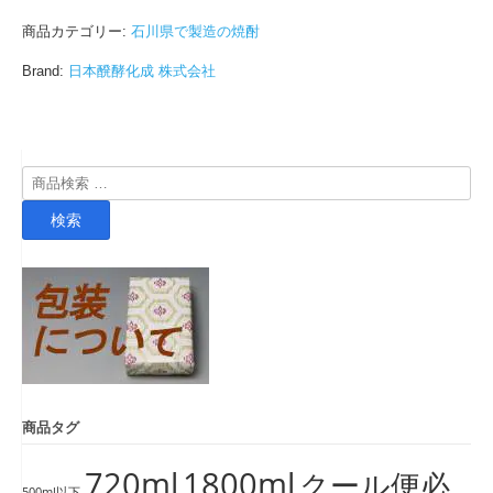
商品カテゴリー:
石川県で製造の焼酎
Brand:
日本醗酵化成 株式会社
検
索
検索
対
象:
商品タグ
720ml
1800ml
クール便必
500ml以下