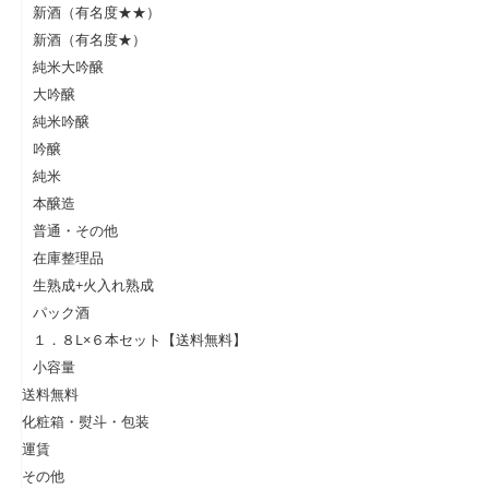
新酒（有名度★★）
新酒（有名度★）
純米大吟醸
大吟醸
純米吟醸
吟醸
純米
本醸造
普通・その他
在庫整理品
生熟成+火入れ熟成
パック酒
１．８L×６本セット【送料無料】
小容量
送料無料
化粧箱・熨斗・包装
運賃
その他