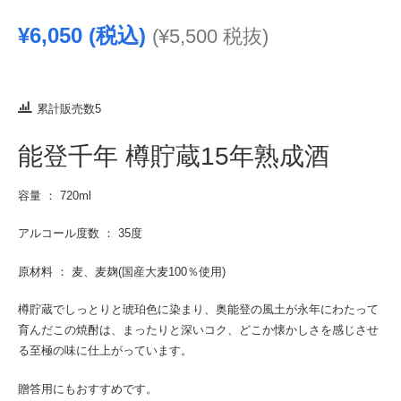
¥
6,050
(税込)
(
¥
5,500
税抜)
累計販売数5
能登千年 樽貯蔵15年熟成酒
容量 ： 720ml
アルコール度数 ： 35度
原材料 ： 麦、麦麹(国産大麦100％使用)
樽貯蔵でしっとりと琥珀色に染まり、奥能登の風土が永年にわたって
育んだこの焼酎は、まったりと深いコク、どこか懐かしさを感じさせ
る至極の味に仕上がっています。
贈答用にもおすすめです。