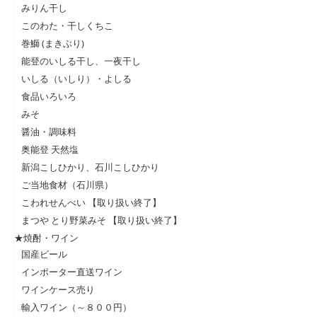
みりん干し
このわた・干しくちこ
巻鰤 (まきぶり)
能登のいしる干し、一夜干し
いしる（いしり）・よしる
食品いろいろ
みそ
醤油・調味料
奥能登 天然塩
新潟こしひかり、石川こしひかり
ご当地食材（石川県）
こわれせんべい 【取り扱い終了】
まつや とり野菜みそ 【取り扱い終了】
★焼酎・ワイン
国産ビール
インポーター直送ワイン
ワインケース売り
輸入ワイン（～８００円）