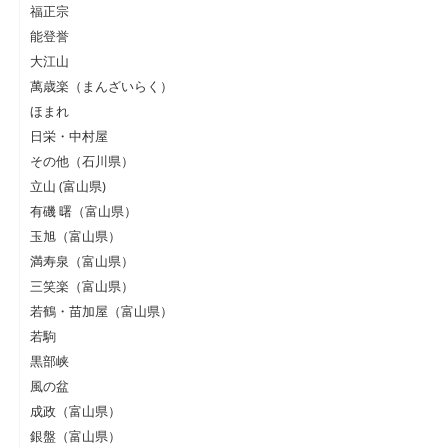
福正宗
能登誉
大江山
萬歳楽（まんざいらく）
ほまれ
日栄・中村屋
その他（石川県）
立山 (富山県)
有磯 曙（富山県）
玉旭（富山県）
満寿泉（富山県）
三笑楽（富山県）
若鶴・苗加屋（富山県）
若駒
黒部峡
風の盆
成政（富山県）
銀盤（富山県）