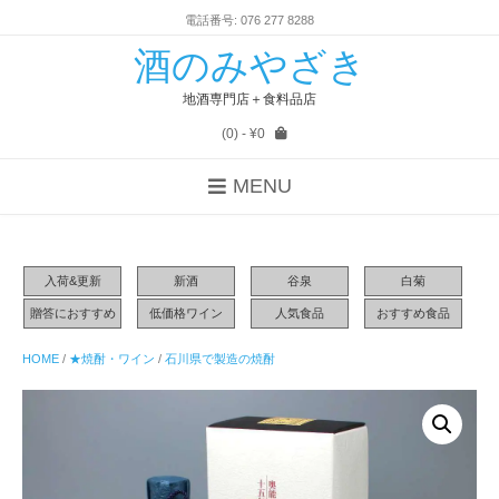
電話番号: 076 277 8288
酒のみやざき
地酒専門店＋食料品店
(0)
- ¥0
MENU
入荷&更新
新酒
谷泉
白菊
贈答におすすめ
低価格ワイン
人気食品
おすすめ食品
HOME
/
★焼酎・ワイン
/
石川県で製造の焼酎