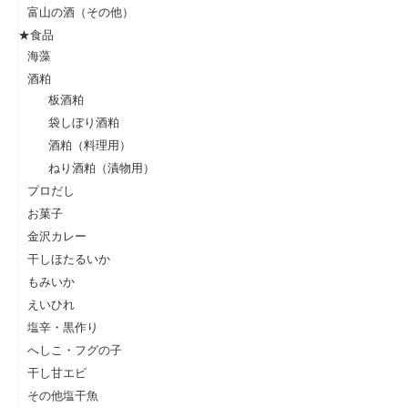
富山の酒（その他）
★食品
海藻
酒粕
板酒粕
袋しぼり酒粕
酒粕（料理用）
ねり酒粕（漬物用）
プロだし
お菓子
金沢カレー
干しほたるいか
もみいか
えいひれ
塩辛・黒作り
へしこ・フグの子
干し甘エビ
その他塩干魚