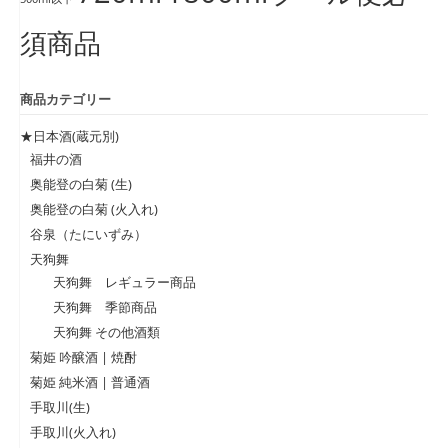
須商品
商品カテゴリー
★日本酒(蔵元別)
福井の酒
奥能登の白菊 (生)
奥能登の白菊 (火入れ)
谷泉（たにいずみ）
天狗舞
天狗舞 レギュラー商品
天狗舞 季節商品
天狗舞 その他酒類
菊姫 吟醸酒 | 焼酎
菊姫 純米酒 | 普通酒
手取川(生)
手取川(火入れ)