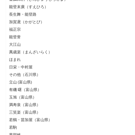
能登末廣（すえひろ）
長生舞・能登路
加賀鳶（かがとび）
福正宗
能登誉
大江山
萬歳楽（まんざいらく）
ほまれ
日栄・中村屋
その他（石川県）
立山 (富山県)
有磯 曙（富山県）
玉旭（富山県）
満寿泉（富山県）
三笑楽（富山県）
若鶴・苗加屋（富山県）
若駒
黒部峡