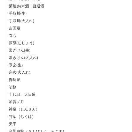
菊姫 純米酒 | 普通酒
手取川(生)
手取川(火入れ)
吉田蔵
春心
夢醸(むじょう)
常きげん(生)
常きげん(火入れ)
宗玄(生)
宗玄(火入れ)
御所泉
初桜
十代目、大日盛
加賀ノ月
神泉（しんせん）
竹葉（ちくは）
天平
金瓢白駒（きんぴょうしらこま）