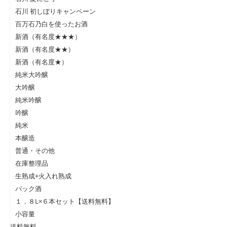
石川 初しぼりキャンペーン
百万石乃白を使ったお酒
新酒（有名度★★★）
新酒（有名度★★）
新酒（有名度★）
純米大吟醸
大吟醸
純米吟醸
吟醸
純米
本醸造
普通・その他
在庫整理品
生熟成+火入れ熟成
パック酒
１．８L×６本セット【送料無料】
小容量
送料無料