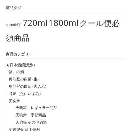
商品タグ
720ml
1800ml
クール便必
500ml以下
須商品
商品カテゴリー
★日本酒(蔵元別)
福井の酒
奥能登の白菊 (生)
奥能登の白菊 (火入れ)
谷泉（たにいずみ）
天狗舞
天狗舞 レギュラー商品
天狗舞 季節商品
天狗舞 その他酒類
菊姫 吟醸酒 | 焼酎