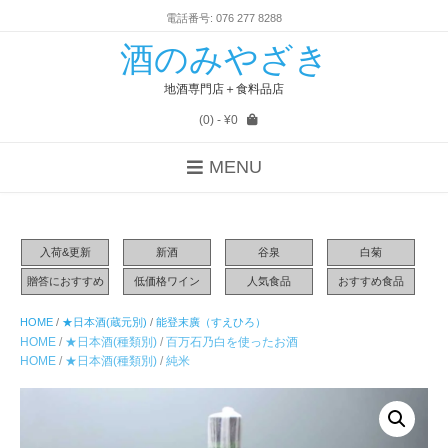
電話番号: 076 277 8288
酒のみやざき
地酒専門店＋食料品店
(0)
- ¥0
MENU
入荷&更新
新酒
谷泉
白菊
贈答におすすめ
低価格ワイン
人気食品
おすすめ食品
HOME
/
★日本酒(蔵元別)
/
能登末廣（すえひろ）
HOME
/
★日本酒(種類別)
/
百万石乃白を使ったお酒
HOME
/
★日本酒(種類別)
/
純米