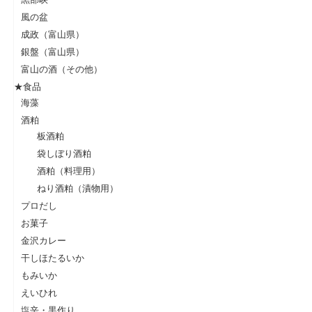
風の盆
成政（富山県）
銀盤（富山県）
富山の酒（その他）
★食品
海藻
酒粕
板酒粕
袋しぼり酒粕
酒粕（料理用）
ねり酒粕（漬物用）
プロだし
お菓子
金沢カレー
干しほたるいか
もみいか
えいひれ
塩辛・黒作り