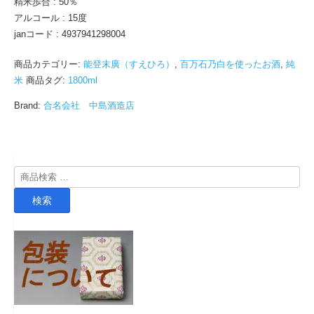
精米歩合 : 50％
アルコール : 15度
janコード : 4937941298004
商品カテゴリー:
能登末廣（すえひろ）
,
百万石乃白を使ったお酒
,
純
米
商品タグ:
1800ml
Brand:
合名会社 中島酒造店
検
索
検索
対
象: