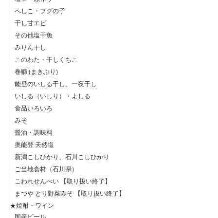
へしこ・フグの子
干し甘エビ
その他塩干魚
みりん干し
このわた・干しくちこ
巻鰤 (まきぶり)
能登のいしる干し、一夜干し
いしる（いしり）・よしる
食品いろいろ
みそ
醤油・調味料
奥能登 天然塩
新潟こしひかり、石川こしひかり
ご当地食材（石川県）
こわれせんべい 【取り扱い終了】
まつや とり野菜みそ 【取り扱い終了】
★焼酎・ワイン
国産ビール