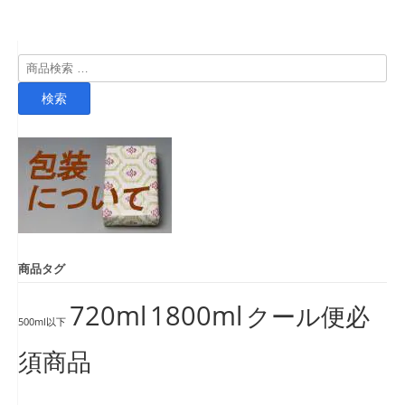
検
索
検索
対
象:
商品タグ
720ml
1800ml
クール便必
500ml以下
須商品