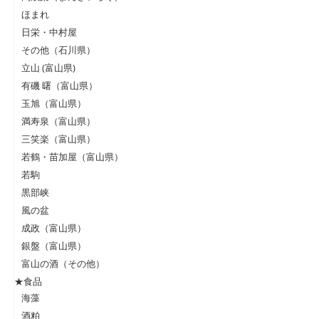
ほまれ
日栄・中村屋
その他（石川県）
立山 (富山県)
有磯 曙（富山県）
玉旭（富山県）
満寿泉（富山県）
三笑楽（富山県）
若鶴・苗加屋（富山県）
若駒
黒部峡
風の盆
成政（富山県）
銀盤（富山県）
富山の酒（その他）
★食品
海藻
酒粕