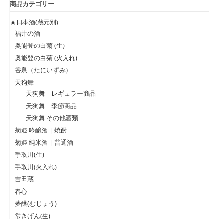
商品カテゴリー
★日本酒(蔵元別)
福井の酒
奥能登の白菊 (生)
奥能登の白菊 (火入れ)
谷泉（たにいずみ）
天狗舞
天狗舞 レギュラー商品
天狗舞 季節商品
天狗舞 その他酒類
菊姫 吟醸酒 | 焼酎
菊姫 純米酒 | 普通酒
手取川(生)
手取川(火入れ)
吉田蔵
春心
夢醸(むじょう)
常きげん(生)