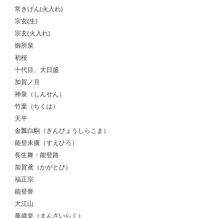
常きげん(火入れ)
宗玄(生)
宗玄(火入れ)
御所泉
初桜
十代目、大日盛
加賀ノ月
神泉（しんせん）
竹葉（ちくは）
天平
金瓢白駒（きんぴょうしらこま）
能登末廣（すえひろ）
長生舞・能登路
加賀鳶（かがとび）
福正宗
能登誉
大江山
萬歳楽（まんざいらく）