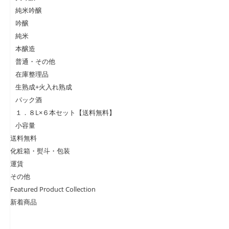
純米吟醸
吟醸
純米
本醸造
普通・その他
在庫整理品
生熟成+火入れ熟成
パック酒
１．８L×６本セット【送料無料】
小容量
送料無料
化粧箱・熨斗・包装
運賃
その他
Featured Product Collection
新着商品