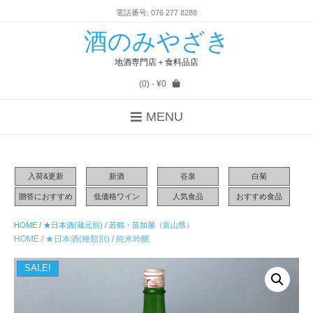
電話番号: 076 277 8288
酒のみやざき
地酒専門店＋食料品店
(0)
- ¥0
MENU
入荷&更新
新酒
谷泉
白菊
贈答におすすめ
低価格ワイン
人気食品
おすすめ食品
HOME
/
★日本酒(蔵元別)
/
若鶴・苗加屋（富山県）
HOME
/
★日本酒(種類別)
/
純米吟醸
SALE!