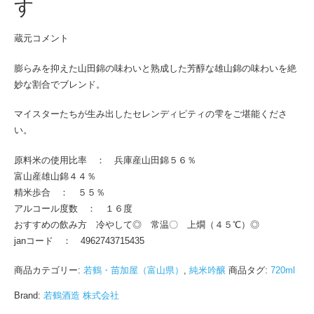
す
蔵元コメント
膨らみを抑えた山田錦の味わいと熟成した芳醇な雄山錦の味わいを絶
妙な割合でブレンド。
マイスターたちが生み出したセレンディピティの雫をご堪能くださ
い。
原料米の使用比率 ： 兵庫産山田錦５６％
富山産雄山錦４４％
精米歩合 ： ５５％
アルコール度数 ： １６度
おすすめの飲み方 冷やして◎ 常温〇 上燗（４５℃）◎
janコード ： 4962743715435
商品カテゴリー:
若鶴・苗加屋（富山県）
,
純米吟醸
商品タグ:
720ml
Brand:
若鶴酒造 株式会社