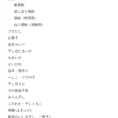
板酒粕
袋しぼり酒粕
酒粕（料理用）
ねり酒粕（漬物用）
プロだし
お菓子
金沢カレー
干しほたるいか
もみいか
えいひれ
塩辛・黒作り
へしこ・フグの子
干し甘エビ
その他塩干魚
みりん干し
このわた・干しくちこ
巻鰤 (まきぶり)
能登のいしる干し、一夜干し