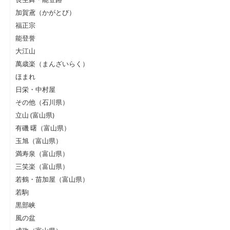
加賀鳶（かがとび）
福正宗
能登誉
大江山
萬歳楽（まんざいらく）
ほまれ
日栄・中村屋
その他（石川県）
立山 (富山県)
有磯 曙（富山県）
玉旭（富山県）
満寿泉（富山県）
三笑楽（富山県）
若鶴・苗加屋（富山県）
若駒
黒部峡
風の盆