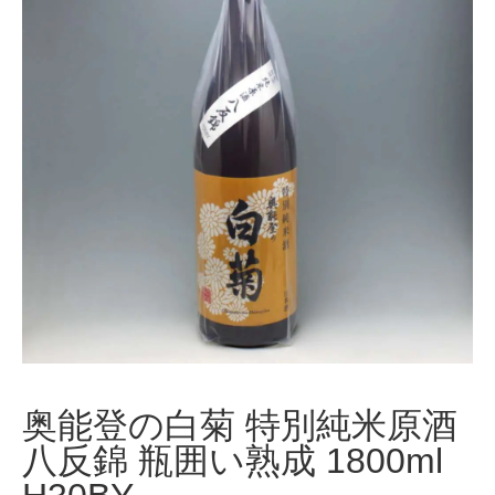
奥能登の白菊 特別純米原酒
八反錦 瓶囲い熟成 1800ml