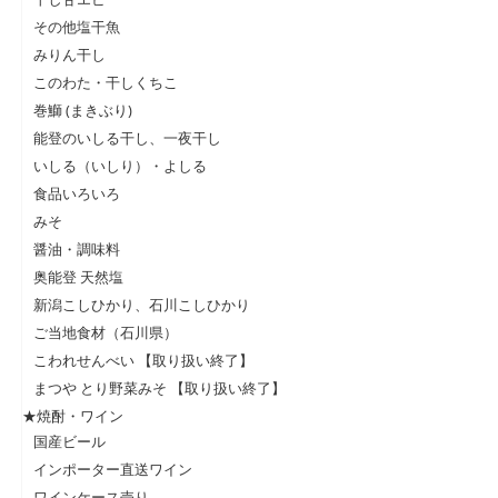
その他塩干魚
みりん干し
このわた・干しくちこ
巻鰤 (まきぶり)
能登のいしる干し、一夜干し
いしる（いしり）・よしる
食品いろいろ
みそ
醤油・調味料
奥能登 天然塩
新潟こしひかり、石川こしひかり
ご当地食材（石川県）
こわれせんべい 【取り扱い終了】
まつや とり野菜みそ 【取り扱い終了】
★焼酎・ワイン
国産ビール
インポーター直送ワイン
ワインケース売り