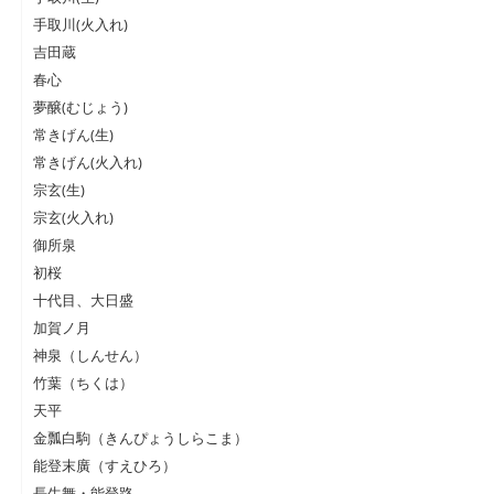
手取川(火入れ)
吉田蔵
春心
夢醸(むじょう)
常きげん(生)
常きげん(火入れ)
宗玄(生)
宗玄(火入れ)
御所泉
初桜
十代目、大日盛
加賀ノ月
神泉（しんせん）
竹葉（ちくは）
天平
金瓢白駒（きんぴょうしらこま）
能登末廣（すえひろ）
長生舞・能登路