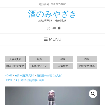
電話番号: 076 277 8288
酒のみやざき
地酒専門店＋食料品店
(0)
- ¥0
MENU
入荷&更新
新酒
谷泉
白菊
贈答におすすめ
低価格ワイン
人気食品
おすすめ食品
HOME
/
★日本酒(蔵元別)
/
奥能登の白菊 (火入れ)
HOME
/
★日本酒(種類別)
/
純米