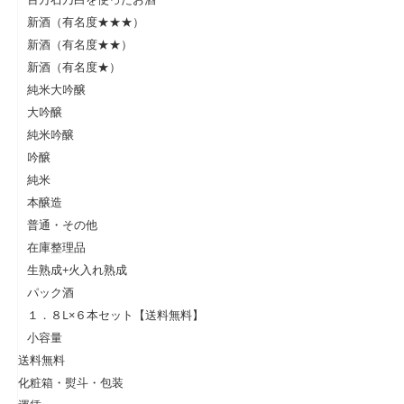
新酒（有名度★★★）
新酒（有名度★★）
新酒（有名度★）
純米大吟醸
大吟醸
純米吟醸
吟醸
純米
本醸造
普通・その他
在庫整理品
生熟成+火入れ熟成
パック酒
１．８L×６本セット【送料無料】
小容量
送料無料
化粧箱・熨斗・包装