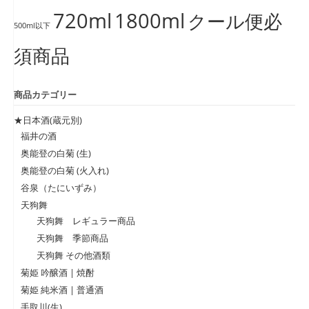
720ml
1800ml
クール便必
500ml以下
須商品
商品カテゴリー
★日本酒(蔵元別)
福井の酒
奥能登の白菊 (生)
奥能登の白菊 (火入れ)
谷泉（たにいずみ）
天狗舞
天狗舞 レギュラー商品
天狗舞 季節商品
天狗舞 その他酒類
菊姫 吟醸酒 | 焼酎
菊姫 純米酒 | 普通酒
手取川(生)