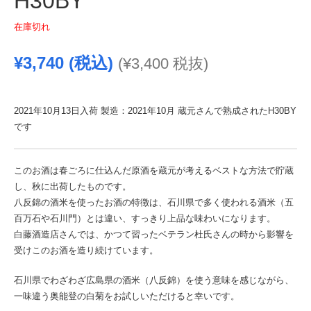
H30BY
在庫切れ
¥
3,740
(税込)
(
¥
3,400
税抜)
2021年10月13日入荷 製造：2021年10月 蔵元さんで熟成されたH30BY
です
このお酒は春ごろに仕込んだ原酒を蔵元が考えるベストな方法で貯蔵
し、秋に出荷したものです。
八反錦の酒米を使ったお酒の特徴は、石川県で多く使われる酒米（五
百万石や石川門）とは違い、すっきり上品な味わいになります。
白藤酒造店さんでは、かつて習ったベテラン杜氏さんの時から影響を
受けこのお酒を造り続けています。
石川県でわざわざ広島県の酒米（八反錦）を使う意味を感じながら、
一味違う奥能登の白菊をお試しいただけると幸いです。