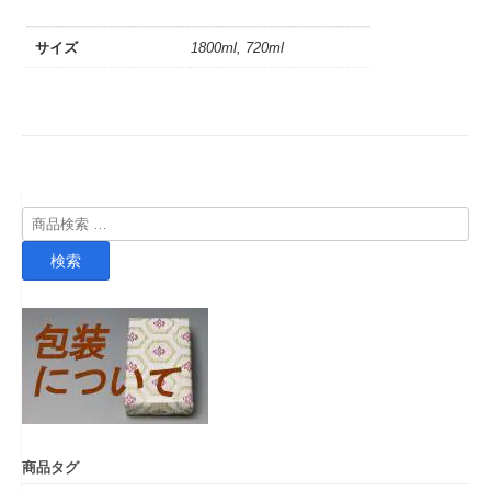
サイズ
1800ml, 720ml
検
索
検索
対
象:
商品タグ