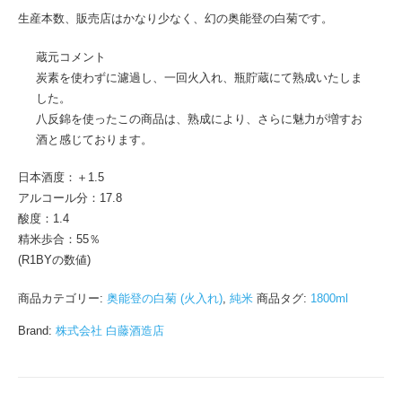
生産本数、販売店はかなり少なく、幻の奥能登の白菊です。
蔵元コメント
炭素を使わずに濾過し、一回火入れ、瓶貯蔵にて熟成いたしま
した。
八反錦を使ったこの商品は、熟成により、さらに魅力が増すお
酒と感じております。
日本酒度：＋1.5
アルコール分：17.8
酸度：1.4
精米歩合：55％
(R1BYの数値)
商品カテゴリー:
奥能登の白菊 (火入れ)
,
純米
商品タグ:
1800ml
Brand:
株式会社 白藤酒造店