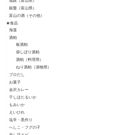
成政（富山県）
銀盤（富山県）
富山の酒（その他）
★食品
海藻
酒粕
板酒粕
袋しぼり酒粕
酒粕（料理用）
ねり酒粕（漬物用）
プロだし
お菓子
金沢カレー
干しほたるいか
もみいか
えいひれ
塩辛・黒作り
へしこ・フグの子
干し甘エビ