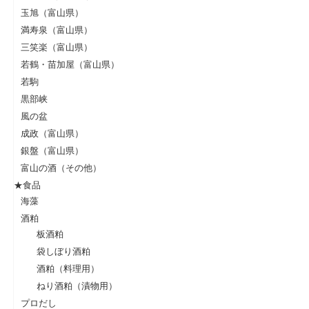
玉旭（富山県）
満寿泉（富山県）
三笑楽（富山県）
若鶴・苗加屋（富山県）
若駒
黒部峡
風の盆
成政（富山県）
銀盤（富山県）
富山の酒（その他）
★食品
海藻
酒粕
板酒粕
袋しぼり酒粕
酒粕（料理用）
ねり酒粕（漬物用）
プロだし