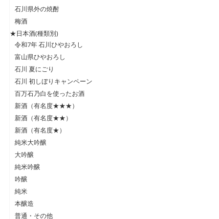
石川県外の焼酎
梅酒
★日本酒(種類別)
令和7年 石川ひやおろし
富山県ひやおろし
石川 夏にごり
石川 初しぼりキャンペーン
百万石乃白を使ったお酒
新酒（有名度★★★）
新酒（有名度★★）
新酒（有名度★）
純米大吟醸
大吟醸
純米吟醸
吟醸
純米
本醸造
普通・その他