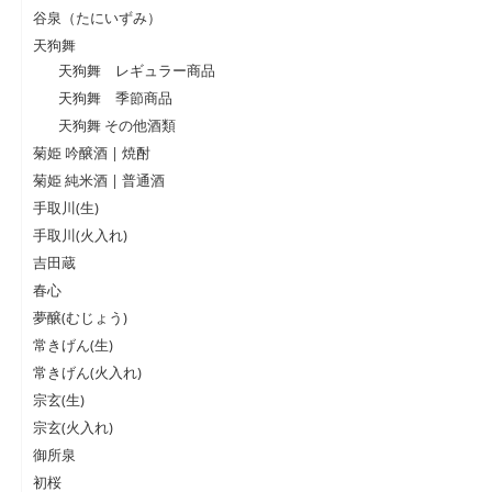
谷泉（たにいずみ）
天狗舞
天狗舞 レギュラー商品
天狗舞 季節商品
天狗舞 その他酒類
菊姫 吟醸酒 | 焼酎
菊姫 純米酒 | 普通酒
手取川(生)
手取川(火入れ)
吉田蔵
春心
夢醸(むじょう)
常きげん(生)
常きげん(火入れ)
宗玄(生)
宗玄(火入れ)
御所泉
初桜