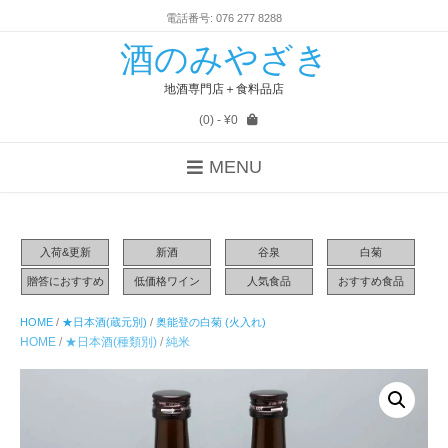
電話番号: 076 277 8288
酒のみやざき
地酒専門店＋食料品店
(0)
- ¥0
MENU
入荷&更新
新酒
谷泉
白菊
贈答におすすめ
低価格ワイン
人気食品
おすすめ食品
HOME
/
★日本酒(蔵元別)
/
奥能登の白菊 (火入れ)
HOME
/
★日本酒(種類別)
/
純米