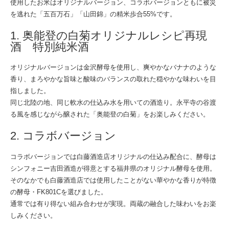
使用したお米はオリジナルバージョン、コラボバージョンともに被災
を逃れた「五百万石」「山田錦」の精米歩合55%です。
1. 奥能登の白菊オリジナルレシピ再現
酒 特別純米酒
オリジナルバージョンは金沢酵母を使用し、爽やかなバナナのような
香り、まろやかな旨味と酸味のバランスの取れた穏やかな味わいを目
指しました。
同じ北陸の地、同じ軟水の仕込み水を用いての酒造り。永平寺の谷渡
る風を感じながら醸された「奥能登の白菊」をお楽しみください。
2. コラボバージョン
コラボバージョンでは白藤酒造店オリジナルの仕込み配合に、酵母は
シンフォニー吉田酒造が得意とする福井県のオリジナル酵母を使用。
そのなかでも白藤酒造店では使用したことがない華やかな香りが特徴
の酵母・FK801Cを選びました。
通常では有り得ない組み合わせが実現。両蔵の融合した味わいをお楽
しみください。