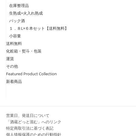
在庫整理品
生熟成+火入れ熟成
パック酒
１．８L×６本セット【送料無料】
小容量
送料無料
化粧箱・熨斗・包装
運賃
その他
Featured Product Collection
新着商品
営業日、発送日について
「酒蔵どっと混む」へのリンク
特定商取引法に基づく表記
個人情報保護のための行動指針