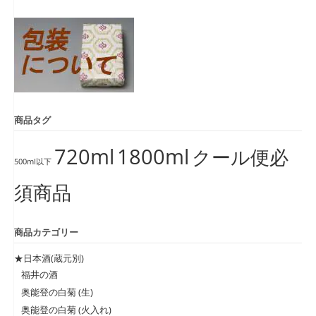
象:
商品タグ
720ml
1800ml
クール便必
500ml以下
須商品
商品カテゴリー
★日本酒(蔵元別)
福井の酒
奥能登の白菊 (生)
奥能登の白菊 (火入れ)