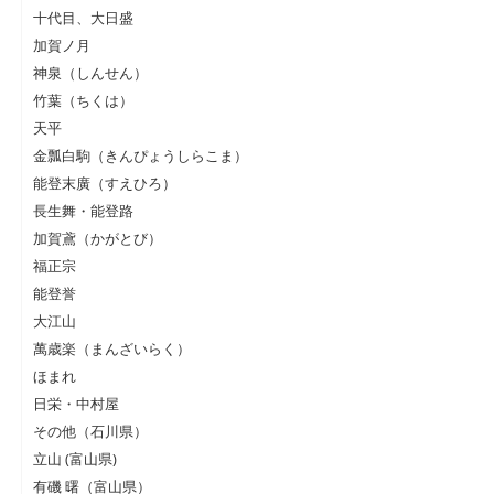
十代目、大日盛
加賀ノ月
神泉（しんせん）
竹葉（ちくは）
天平
金瓢白駒（きんぴょうしらこま）
能登末廣（すえひろ）
長生舞・能登路
加賀鳶（かがとび）
福正宗
能登誉
大江山
萬歳楽（まんざいらく）
ほまれ
日栄・中村屋
その他（石川県）
立山 (富山県)
有磯 曙（富山県）