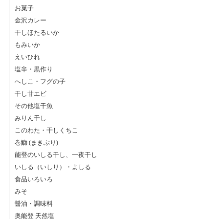
お菓子
金沢カレー
干しほたるいか
もみいか
えいひれ
塩辛・黒作り
へしこ・フグの子
干し甘エビ
その他塩干魚
みりん干し
このわた・干しくちこ
巻鰤 (まきぶり)
能登のいしる干し、一夜干し
いしる（いしり）・よしる
食品いろいろ
みそ
醤油・調味料
奥能登 天然塩