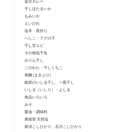
金沢カレー
干しほたるいか
もみいか
えいひれ
塩辛・黒作り
へしこ・フグの子
干し甘エビ
その他塩干魚
みりん干し
このわた・干しくちこ
巻鰤 (まきぶり)
能登のいしる干し、一夜干し
いしる（いしり）・よしる
食品いろいろ
みそ
醤油・調味料
奥能登 天然塩
新潟こしひかり、石川こしひかり