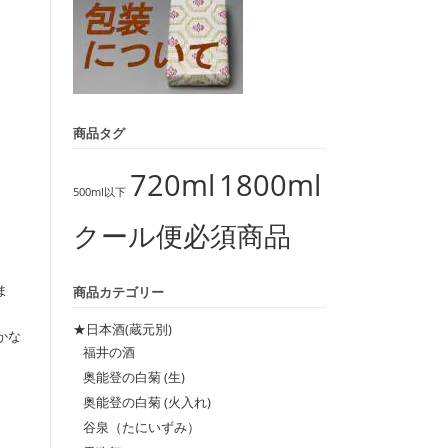
商品タグ
720ml
1800ml
500ml以下
クール便必須商品
ま
商品カテゴリー
★日本酒(蔵元別)
かな
福井の酒
奥能登の白菊 (生)
奥能登の白菊 (火入れ)
谷泉（たにいずみ）