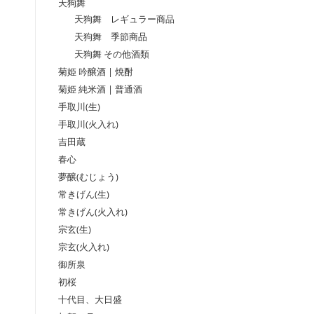
天狗舞
天狗舞 レギュラー商品
天狗舞 季節商品
天狗舞 その他酒類
菊姫 吟醸酒 | 焼酎
菊姫 純米酒 | 普通酒
手取川(生)
手取川(火入れ)
吉田蔵
春心
夢醸(むじょう)
常きげん(生)
常きげん(火入れ)
宗玄(生)
宗玄(火入れ)
御所泉
初桜
十代目、大日盛