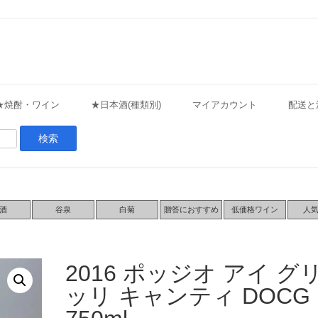
★焼酎・ワイン
★日本酒(種類別)
マイアカウント
配送と
酒
谷泉
白菊
贈答におすすめ
低価格ワイン
人
2016 ポッジオ アイ グ
ッリ キャンティ DOCG