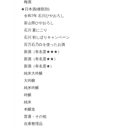
梅酒
★日本酒(種類別)
令和7年 石川ひやおろし
富山県ひやおろし
石川 夏にごり
石川 初しぼりキャンペーン
百万石乃白を使ったお酒
新酒（有名度★★★）
新酒（有名度★★）
新酒（有名度★）
純米大吟醸
大吟醸
純米吟醸
吟醸
純米
本醸造
普通・その他
在庫整理品