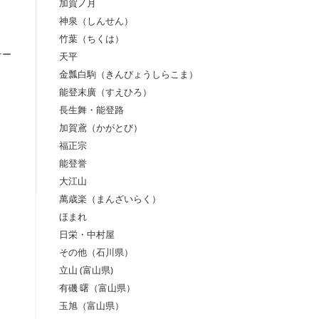
加賀ノ月
神泉（しんせん）
竹葉（ちくは）
テー
天平
金瓢白駒（きんぴょうしらこま）
能登末廣（すえひろ）
長生舞・能登路
加賀鳶（かがとび）
福正宗
能登誉
大江山
萬歳楽（まんざいらく）
ほまれ
日栄・中村屋
その他（石川県）
立山 (富山県)
有磯 曙（富山県）
玉旭（富山県）