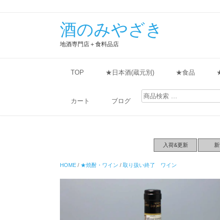
酒のみやざき
地酒専門店＋食料品店
TOP
★日本酒(蔵元別)
★食品
検
索
カート
ブログ
対
象:
入荷&更新
新
HOME
/
★焼酎・ワイン
/
取り扱い終了 ワイン