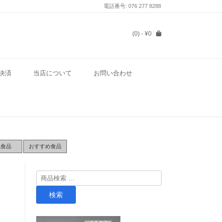
電話番号: 076 277 8288
(0)
- ¥0
決済
当店について
お問い合わせ
気食品
おすすめ食品
検
リ
索
検索
対
象: