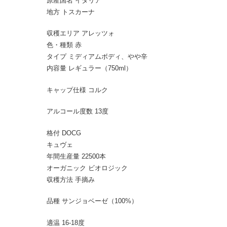
原産国名 イタリア
地方 トスカーナ
収穫エリア アレッツォ
色・種類 赤
タイプ ミディアムボディ、やや辛
内容量 レギュラー（750ml）
キャップ仕様 コルク
アルコール度数 13度
格付 DOCG
キュヴェ
年間生産量 22500本
オーガニック ビオロジック
収穫方法 手摘み
品種 サンジョベーゼ（100%）
適温 16-18度