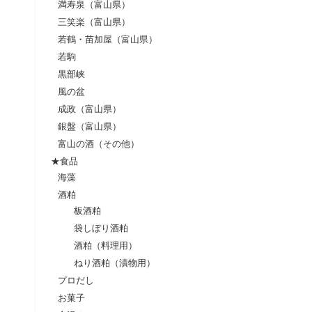
満寿泉（富山県）
三笑楽（富山県）
若鶴・苗加屋（富山県）
若駒
黒部峡
風の盆
成政（富山県）
銀盤（富山県）
富山の酒（その他）
★食品
海藻
酒粕
板酒粕
袋しぼり酒粕
酒粕（料理用）
ねり酒粕（漬物用）
プロだし
お菓子