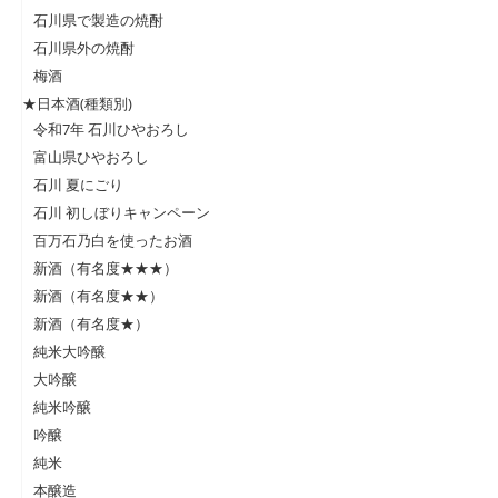
石川県で製造の焼酎
石川県外の焼酎
梅酒
★日本酒(種類別)
令和7年 石川ひやおろし
富山県ひやおろし
石川 夏にごり
石川 初しぼりキャンペーン
百万石乃白を使ったお酒
新酒（有名度★★★）
新酒（有名度★★）
新酒（有名度★）
純米大吟醸
大吟醸
純米吟醸
吟醸
純米
本醸造