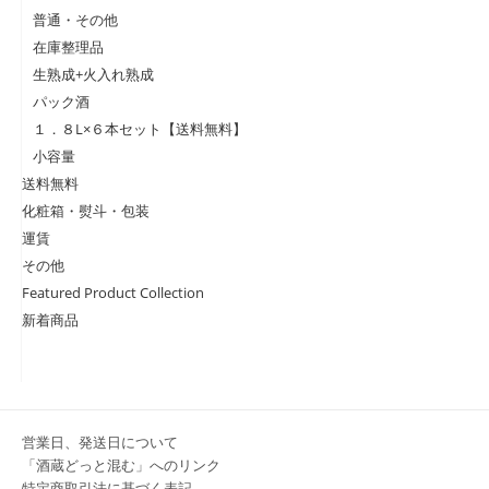
普通・その他
在庫整理品
生熟成+火入れ熟成
パック酒
１．８L×６本セット【送料無料】
小容量
送料無料
化粧箱・熨斗・包装
運賃
その他
Featured Product Collection
新着商品
営業日、発送日について
「酒蔵どっと混む」へのリンク
特定商取引法に基づく表記