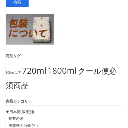
検索
対
象:
商品タグ
720ml
1800ml
クール便必
500ml以下
須商品
商品カテゴリー
★日本酒(蔵元別)
福井の酒
奥能登の白菊 (生)