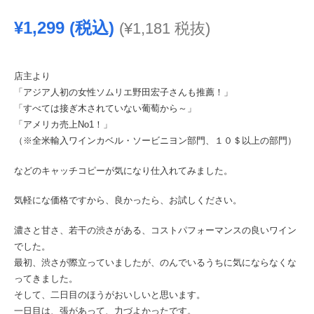
¥
1,299
(税込)
(
¥
1,181
税抜)
店主より
「アジア人初の女性ソムリエ野田宏子さんも推薦！」
「すべては接ぎ木されていない葡萄から～」
「アメリカ売上No1！」
（※全米輸入ワインカベル・ソービニヨン部門、１０＄以上の部門）
などのキャッチコピーが気になり仕入れてみました。
気軽にな価格ですから、良かったら、お試しください。
濃さと甘さ、若干の渋さがある、コストパフォーマンスの良いワイン
でした。
最初、渋さが際立っていましたが、のんでいるうちに気にならなくな
ってきました。
そして、二日目のほうがおいしいと思います。
一日目は、張があって、力づよかったです。