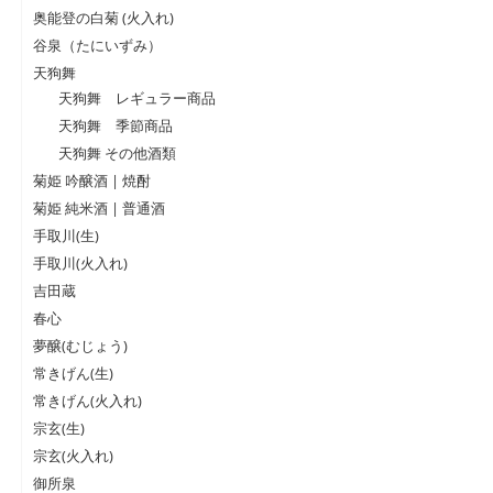
奥能登の白菊 (火入れ)
谷泉（たにいずみ）
天狗舞
天狗舞 レギュラー商品
天狗舞 季節商品
天狗舞 その他酒類
菊姫 吟醸酒 | 焼酎
菊姫 純米酒 | 普通酒
手取川(生)
手取川(火入れ)
吉田蔵
春心
夢醸(むじょう)
常きげん(生)
常きげん(火入れ)
宗玄(生)
宗玄(火入れ)
御所泉