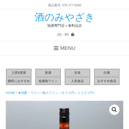
電話番号: 076 277 8288
酒のみやざき
地酒専門店＋食料品店
(0)
- ¥0
MENU
入荷&更新
新酒
谷泉
白菊
贈答におすすめ
低価格ワイン
人気食品
おすすめ食品
HOME
/
★焼酎・ワイン
/
輸入ワイン（８００円～１２００円）