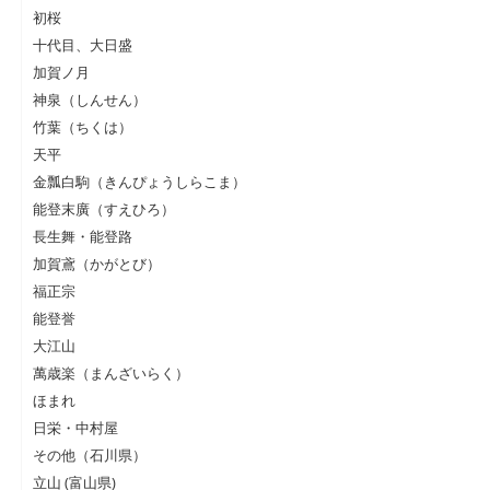
初桜
十代目、大日盛
加賀ノ月
神泉（しんせん）
竹葉（ちくは）
天平
金瓢白駒（きんぴょうしらこま）
能登末廣（すえひろ）
長生舞・能登路
加賀鳶（かがとび）
福正宗
能登誉
大江山
萬歳楽（まんざいらく）
ほまれ
日栄・中村屋
その他（石川県）
立山 (富山県)