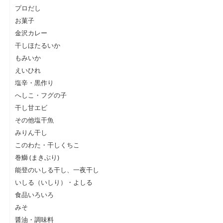
プロだし
お菓子
金沢カレー
干しほたるいか
もみいか
えいひれ
塩辛・黒作り
へしこ・フグの子
干し甘エビ
その他塩干魚
みりん干し
このわた・干しくちこ
巻鰤 (まきぶり)
能登のいしる干し、一夜干し
いしる（いしり）・よしる
食品いろいろ
みそ
醤油・調味料