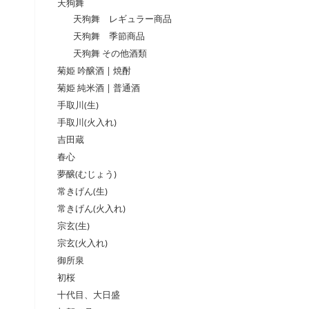
天狗舞
天狗舞 レギュラー商品
天狗舞 季節商品
天狗舞 その他酒類
菊姫 吟醸酒 | 焼酎
菊姫 純米酒 | 普通酒
手取川(生)
手取川(火入れ)
吉田蔵
春心
夢醸(むじょう)
常きげん(生)
常きげん(火入れ)
宗玄(生)
宗玄(火入れ)
御所泉
初桜
十代目、大日盛