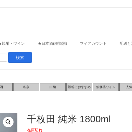
★焼酎・ワイン
★日本酒(種類別)
マイアカウント
配送と
酒
谷泉
白菊
贈答におすすめ
低価格ワイン
人
千枚田 純米 1800ml
在庫切れ