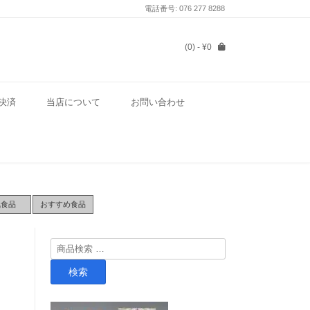
電話番号: 076 277 8288
(0)
- ¥0
決済
当店について
お問い合わせ
気食品
おすすめ食品
検
索
検索
対
象: