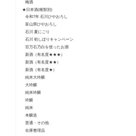
梅酒
★日本酒(種類別)
令和7年 石川ひやおろし
富山県ひやおろし
石川 夏にごり
石川 初しぼりキャンペーン
百万石乃白を使ったお酒
新酒（有名度★★★）
新酒（有名度★★）
新酒（有名度★）
純米大吟醸
大吟醸
純米吟醸
吟醸
純米
本醸造
普通・その他
在庫整理品