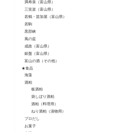
満寿泉（富山県）
三笑楽（富山県）
若鶴・苗加屋（富山県）
若駒
黒部峡
風の盆
成政（富山県）
銀盤（富山県）
富山の酒（その他）
★食品
海藻
酒粕
板酒粕
袋しぼり酒粕
酒粕（料理用）
ねり酒粕（漬物用）
プロだし
お菓子