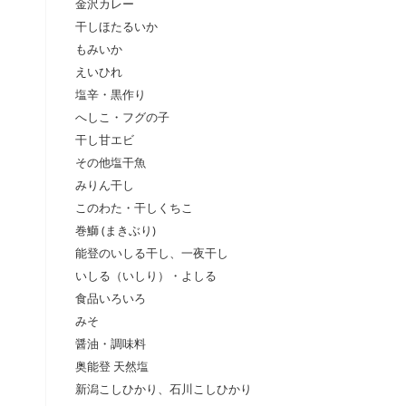
金沢カレー
干しほたるいか
もみいか
えいひれ
塩辛・黒作り
へしこ・フグの子
干し甘エビ
その他塩干魚
みりん干し
このわた・干しくちこ
巻鰤 (まきぶり)
能登のいしる干し、一夜干し
いしる（いしり）・よしる
食品いろいろ
みそ
醤油・調味料
奥能登 天然塩
新潟こしひかり、石川こしひかり