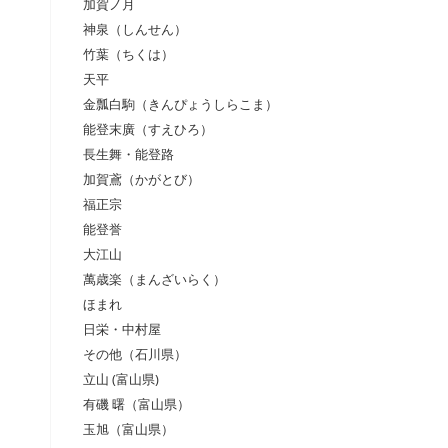
加賀ノ月
神泉（しんせん）
竹葉（ちくは）
天平
金瓢白駒（きんぴょうしらこま）
能登末廣（すえひろ）
長生舞・能登路
加賀鳶（かがとび）
福正宗
能登誉
大江山
萬歳楽（まんざいらく）
ほまれ
日栄・中村屋
その他（石川県）
立山 (富山県)
有磯 曙（富山県）
玉旭（富山県）