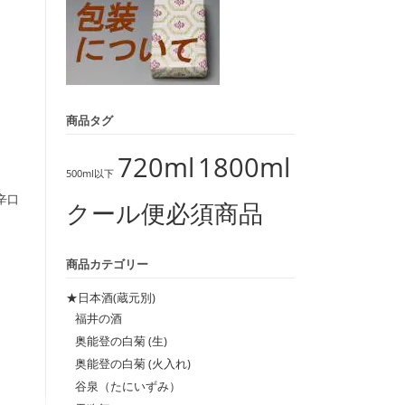
商品タグ
720ml
1800ml
500ml以下
辛口
クール便必須商品
商品カテゴリー
★日本酒(蔵元別)
福井の酒
奥能登の白菊 (生)
奥能登の白菊 (火入れ)
谷泉（たにいずみ）