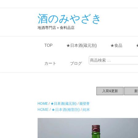
酒のみやざき
地酒専門店＋食料品店
TOP
★日本酒(蔵元別)
★食品
検
索
カート
ブログ
対
象:
入荷&更新
新
HOME
/
★日本酒(蔵元別)
/
能登誉
HOME
/
★日本酒(種類別)
/
純米