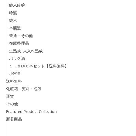
純米吟醸
吟醸
純米
本醸造
普通・その他
在庫整理品
生熟成+火入れ熟成
パック酒
１．８L×６本セット【送料無料】
小容量
送料無料
化粧箱・熨斗・包装
運賃
その他
Featured Product Collection
新着商品