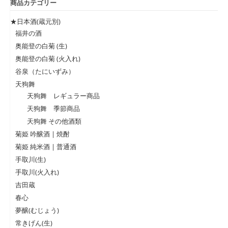
商品カテゴリー
★日本酒(蔵元別)
福井の酒
奥能登の白菊 (生)
奥能登の白菊 (火入れ)
谷泉（たにいずみ）
天狗舞
天狗舞 レギュラー商品
天狗舞 季節商品
天狗舞 その他酒類
菊姫 吟醸酒 | 焼酎
菊姫 純米酒 | 普通酒
手取川(生)
手取川(火入れ)
吉田蔵
春心
夢醸(むじょう)
常きげん(生)