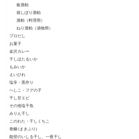
板酒粕
袋しぼり酒粕
酒粕（料理用）
ねり酒粕（漬物用）
プロだし
お菓子
金沢カレー
干しほたるいか
もみいか
えいひれ
塩辛・黒作り
へしこ・フグの子
干し甘エビ
その他塩干魚
みりん干し
このわた・干しくちこ
巻鰤 (まきぶり)
能登のいしる干し、一夜干し