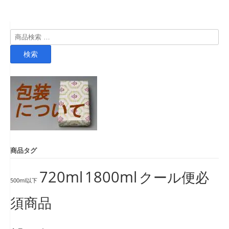
検
索
検索
対
象:
商品タグ
720ml
1800ml
クール便必
500ml以下
須商品