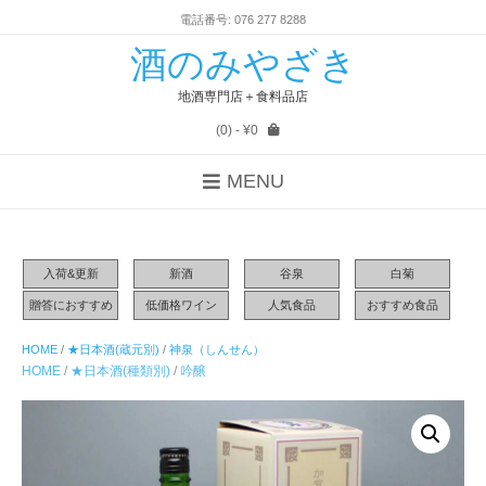
電話番号: 076 277 8288
酒のみやざき
地酒専門店＋食料品店
(0)
- ¥0
MENU
入荷&更新
新酒
谷泉
白菊
贈答におすすめ
低価格ワイン
人気食品
おすすめ食品
HOME
/
★日本酒(蔵元別)
/
神泉（しんせん）
HOME
/
★日本酒(種類別)
/
吟醸