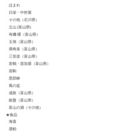
ほまれ
日栄・中村屋
その他（石川県）
立山 (富山県)
有磯 曙（富山県）
玉旭（富山県）
満寿泉（富山県）
三笑楽（富山県）
若鶴・苗加屋（富山県）
若駒
黒部峡
風の盆
成政（富山県）
銀盤（富山県）
富山の酒（その他）
★食品
海藻
酒粕