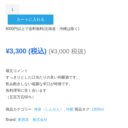
神
泉
カートに入れる
吟
醸
8000円以上で送料無料(北海道・沖縄は除く)
酒
1800ml
個
¥
3,300
(税込)
(
¥
3,000
税抜)
蔵元コメント
すっきりとした口当たりの良い吟醸酒です。
飲み飽きしない端麗な辛口が特徴です。
魚料理等に良く合います
（五百万石60％）
商品カテゴリー:
神泉（しんせん）
,
吟醸
商品タグ:
1800ml
Brand:
東酒造 株式会社