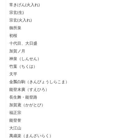
常きげん(火入れ)
宗玄(生)
宗玄(火入れ)
御所泉
初桜
十代目、大日盛
加賀ノ月
神泉（しんせん）
竹葉（ちくは）
天平
金瓢白駒（きんぴょうしらこま）
能登末廣（すえひろ）
長生舞・能登路
加賀鳶（かがとび）
福正宗
能登誉
大江山
萬歳楽（まんざいらく）