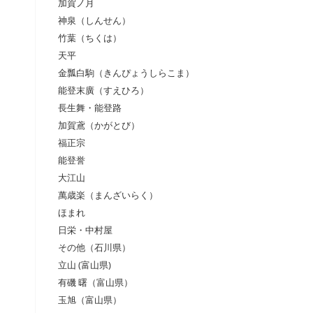
加賀ノ月
神泉（しんせん）
竹葉（ちくは）
天平
金瓢白駒（きんぴょうしらこま）
能登末廣（すえひろ）
長生舞・能登路
加賀鳶（かがとび）
福正宗
能登誉
大江山
萬歳楽（まんざいらく）
ほまれ
日栄・中村屋
その他（石川県）
立山 (富山県)
有磯 曙（富山県）
玉旭（富山県）