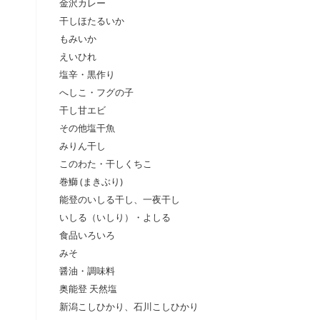
金沢カレー
干しほたるいか
もみいか
えいひれ
塩辛・黒作り
へしこ・フグの子
干し甘エビ
その他塩干魚
みりん干し
このわた・干しくちこ
巻鰤 (まきぶり)
能登のいしる干し、一夜干し
いしる（いしり）・よしる
食品いろいろ
みそ
醤油・調味料
奥能登 天然塩
新潟こしひかり、石川こしひかり