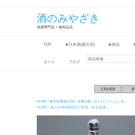
酒のみやざき
地酒専門店＋食料品店
TOP
★日本酒(蔵元別)
★食品
検
索
カート
ブログ
対
象:
入荷&更新
新
HOME
/
★日本酒(蔵元別)
/
金瓢白駒（きんぴょうしらこま）
HOME
/
★日本酒(種類別)
/
新酒（有名度★）