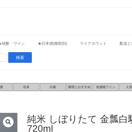
★焼酎・ワイン
★日本酒(種類別)
マイアカウント
配送と
酒
谷泉
白菊
贈答におすすめ
低価格ワイン
人
純米 しぼりたて 金瓢白
720ml