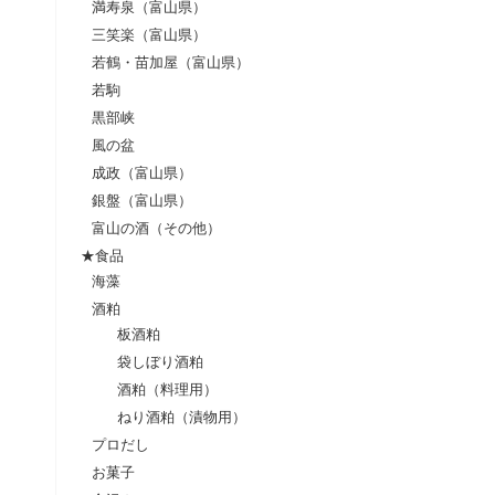
満寿泉（富山県）
三笑楽（富山県）
若鶴・苗加屋（富山県）
若駒
黒部峡
風の盆
成政（富山県）
銀盤（富山県）
富山の酒（その他）
★食品
海藻
酒粕
板酒粕
袋しぼり酒粕
酒粕（料理用）
ねり酒粕（漬物用）
プロだし
お菓子