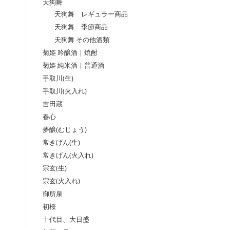
天狗舞
天狗舞 レギュラー商品
天狗舞 季節商品
天狗舞 その他酒類
菊姫 吟醸酒 | 焼酎
菊姫 純米酒 | 普通酒
手取川(生)
手取川(火入れ)
吉田蔵
春心
夢醸(むじょう)
常きげん(生)
常きげん(火入れ)
宗玄(生)
宗玄(火入れ)
御所泉
初桜
十代目、大日盛