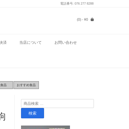
電話番号: 076 277 8288
(0)
- ¥0
決済
当店について
お問い合わせ
気食品
おすすめ食品
検
索
検索
駒
対
象: