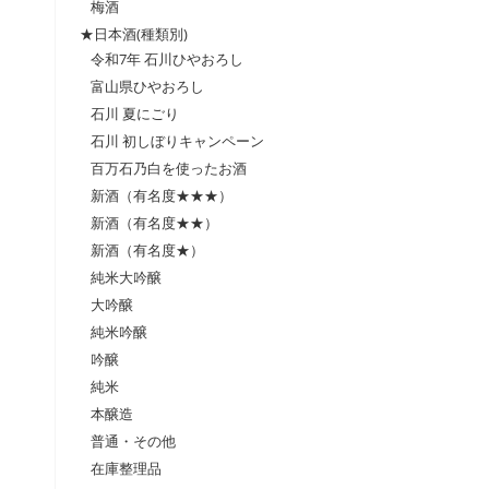
梅酒
★日本酒(種類別)
令和7年 石川ひやおろし
富山県ひやおろし
石川 夏にごり
石川 初しぼりキャンペーン
百万石乃白を使ったお酒
新酒（有名度★★★）
新酒（有名度★★）
新酒（有名度★）
純米大吟醸
大吟醸
純米吟醸
吟醸
純米
本醸造
普通・その他
在庫整理品