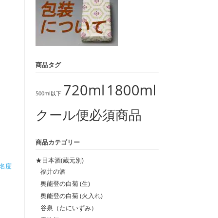
商品タグ
720ml
1800ml
500ml以下
クール便必須商品
商品カテゴリー
★日本酒(蔵元別)
名度
福井の酒
奥能登の白菊 (生)
奥能登の白菊 (火入れ)
谷泉（たにいずみ）