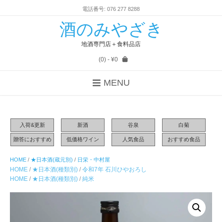
電話番号: 076 277 8288
酒のみやざき
地酒専門店＋食料品店
(0)
- ¥0
MENU
入荷&更新
新酒
谷泉
白菊
贈答におすすめ
低価格ワイン
人気食品
おすすめ食品
HOME
/
★日本酒(蔵元別)
/
日栄・中村屋
HOME
/
★日本酒(種類別)
/
令和7年 石川ひやおろし
HOME
/
★日本酒(種類別)
/
純米