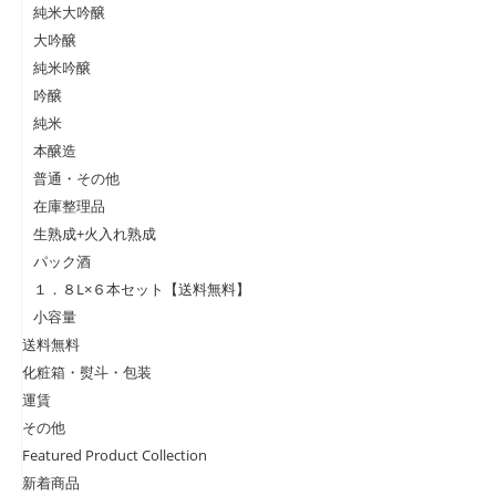
純米大吟醸
大吟醸
純米吟醸
吟醸
純米
本醸造
普通・その他
在庫整理品
生熟成+火入れ熟成
パック酒
１．８L×６本セット【送料無料】
小容量
送料無料
化粧箱・熨斗・包装
運賃
その他
Featured Product Collection
新着商品