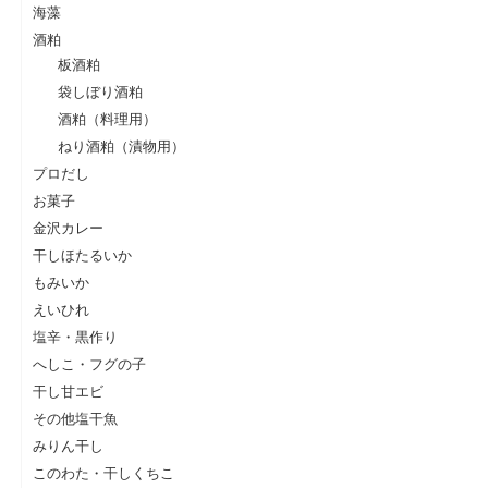
海藻
酒粕
板酒粕
袋しぼり酒粕
酒粕（料理用）
ねり酒粕（漬物用）
プロだし
お菓子
金沢カレー
干しほたるいか
もみいか
えいひれ
塩辛・黒作り
へしこ・フグの子
干し甘エビ
その他塩干魚
みりん干し
このわた・干しくちこ