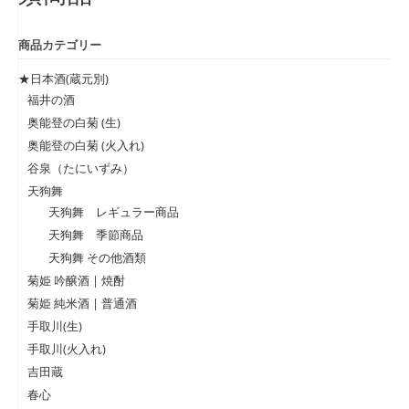
商品カテゴリー
★日本酒(蔵元別)
福井の酒
奥能登の白菊 (生)
奥能登の白菊 (火入れ)
谷泉（たにいずみ）
天狗舞
天狗舞 レギュラー商品
天狗舞 季節商品
天狗舞 その他酒類
菊姫 吟醸酒 | 焼酎
菊姫 純米酒 | 普通酒
手取川(生)
手取川(火入れ)
吉田蔵
春心