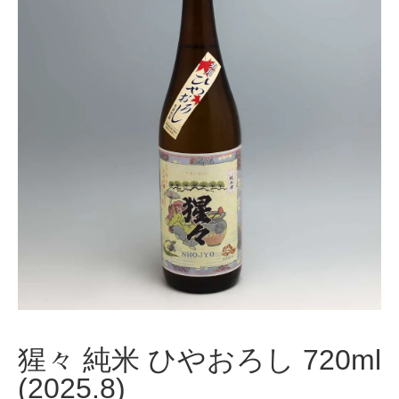
猩々 純米 ひやおろし 720ml
(2025.8)