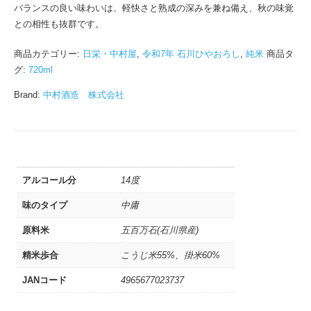
バランスの良い味わいは、軽快さと熟成の深みを兼ね備え、秋の味覚
との相性も抜群です。
商品カテゴリー:
日栄・中村屋
,
令和7年 石川ひやおろし
,
純米
商品タ
グ:
720ml
Brand:
中村酒造 株式会社
アルコール分
14度
味のタイプ
中庸
原料米
五百万石(石川県産)
精米歩合
こうじ米55%、掛米60%
JANコード
4965677023737