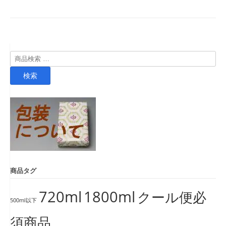
検
索
検索
対
象:
商品タグ
720ml
1800ml
クール便必
500ml以下
須商品