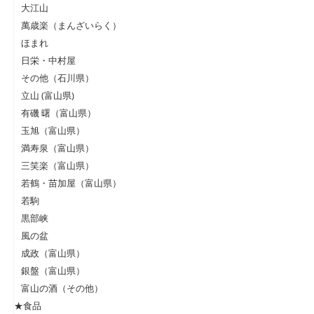
大江山
萬歳楽（まんざいらく）
ほまれ
日栄・中村屋
その他（石川県）
立山 (富山県)
有磯 曙（富山県）
玉旭（富山県）
満寿泉（富山県）
三笑楽（富山県）
若鶴・苗加屋（富山県）
若駒
黒部峡
風の盆
成政（富山県）
銀盤（富山県）
富山の酒（その他）
★食品