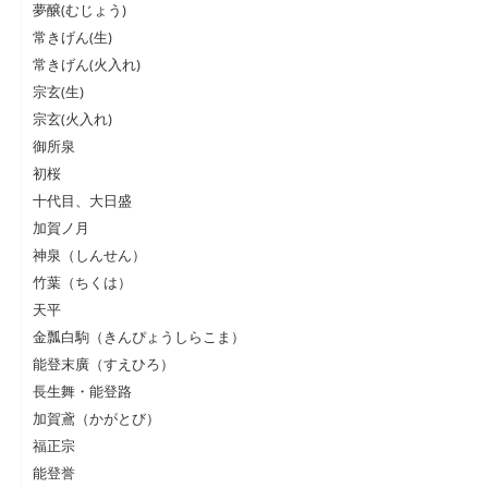
夢醸(むじょう)
常きげん(生)
常きげん(火入れ)
宗玄(生)
宗玄(火入れ)
御所泉
初桜
十代目、大日盛
加賀ノ月
神泉（しんせん）
竹葉（ちくは）
天平
金瓢白駒（きんぴょうしらこま）
能登末廣（すえひろ）
長生舞・能登路
加賀鳶（かがとび）
福正宗
能登誉