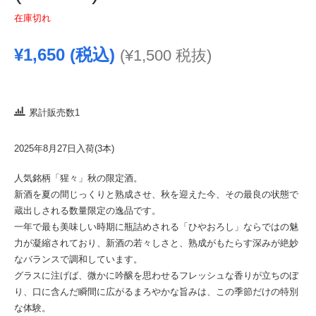
在庫切れ
¥
1,650
(税込)
(
¥
1,500
税抜)
累計販売数1
2025年8月27日入荷(3本)
人気銘柄「猩々」秋の限定酒。
新酒を夏の間じっくりと熟成させ、秋を迎えた今、その最良の状態で
蔵出しされる数量限定の逸品です。
一年で最も美味しい時期に瓶詰めされる「ひやおろし」ならではの魅
力が凝縮されており、新酒の若々しさと、熟成がもたらす深みが絶妙
なバランスで調和しています。
グラスに注げば、微かに吟醸を思わせるフレッシュな香りが立ちのぼ
り、口に含んだ瞬間に広がるまろやかな旨みは、この季節だけの特別
な体験。