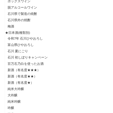
ボックスワイン
脱アルコールワイン
石川県で製造の焼酎
石川県外の焼酎
梅酒
★日本酒(種類別)
令和7年 石川ひやおろし
富山県ひやおろし
石川 夏にごり
石川 初しぼりキャンペーン
百万石乃白を使ったお酒
新酒（有名度★★★）
新酒（有名度★★）
新酒（有名度★）
純米大吟醸
大吟醸
純米吟醸
吟醸