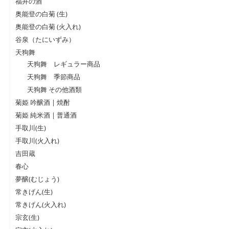
福井の酒
奥能登の白菊 (生)
奥能登の白菊 (火入れ)
谷泉（たにいずみ）
天狗舞
天狗舞 レギュラー商品
天狗舞 季節商品
天狗舞 その他酒類
菊姫 吟醸酒 | 焼酎
菊姫 純米酒 | 普通酒
手取川(生)
手取川(火入れ)
吉田蔵
春心
夢醸(むじょう)
常きげん(生)
常きげん(火入れ)
宗玄(生)