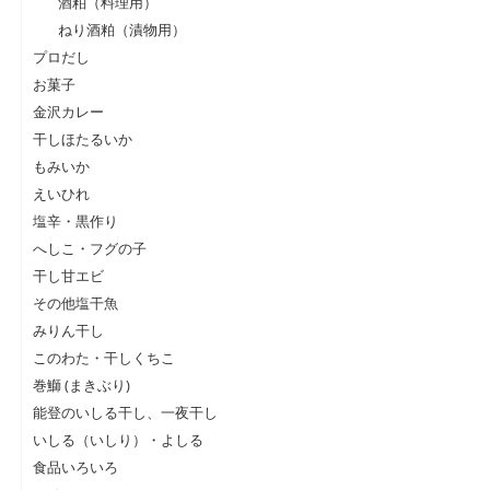
酒粕（料理用）
ねり酒粕（漬物用）
プロだし
お菓子
金沢カレー
干しほたるいか
もみいか
えいひれ
塩辛・黒作り
へしこ・フグの子
干し甘エビ
その他塩干魚
みりん干し
このわた・干しくちこ
巻鰤 (まきぶり)
能登のいしる干し、一夜干し
いしる（いしり）・よしる
食品いろいろ