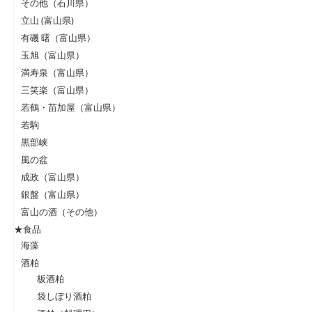
その他（石川県）
立山 (富山県)
有磯 曙（富山県）
玉旭（富山県）
満寿泉（富山県）
三笑楽（富山県）
若鶴・苗加屋（富山県）
若駒
黒部峡
風の盆
成政（富山県）
銀盤（富山県）
富山の酒（その他）
★食品
海藻
酒粕
板酒粕
袋しぼり酒粕