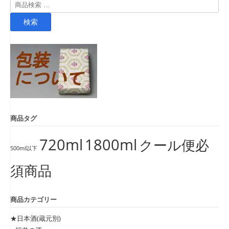
検
索
検索
対
象:
商品タグ
720ml
1800ml
クール便必
500ml以下
須商品
商品カテゴリー
★日本酒(蔵元別)