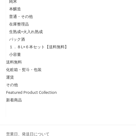
純米
本醸造
普通・その他
在庫整理品
生熟成+火入れ熟成
パック酒
１．８L×６本セット【送料無料】
小容量
送料無料
化粧箱・熨斗・包装
運賃
その他
Featured Product Collection
新着商品
営業日、発送日について