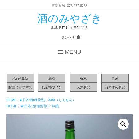
電話番号: 076 277 8288
酒のみやざき
地酒専門店＋食料品店
(0)
- ¥0
MENU
入荷&更新
新酒
谷泉
白菊
贈答におすすめ
低価格ワイン
人気食品
おすすめ食品
HOME
/
★日本酒(蔵元別)
/
神泉（しんせん）
HOME
/
★日本酒(種類別)
/
吟醸