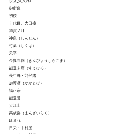
宗玄(火入れ)
御所泉
初桜
十代目、大日盛
加賀ノ月
神泉（しんせん）
竹葉（ちくは）
天平
金瓢白駒（きんぴょうしらこま）
能登末廣（すえひろ）
長生舞・能登路
加賀鳶（かがとび）
福正宗
能登誉
大江山
萬歳楽（まんざいらく）
ほまれ
日栄・中村屋