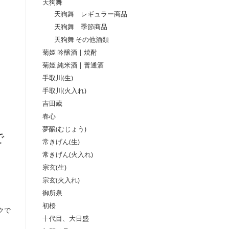
天狗舞
天狗舞 レギュラー商品
天狗舞 季節商品
天狗舞 その他酒類
菊姫 吟醸酒 | 焼酎
菊姫 純米酒 | 普通酒
手取川(生)
手取川(火入れ)
吉田蔵
春心
夢醸(むじょう)
で
常きげん(生)
常きげん(火入れ)
宗玄(生)
宗玄(火入れ)
御所泉
初桜
クで
十代目、大日盛