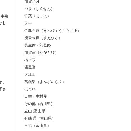
加賀ノ月
神泉（しんせん）
竹葉（ちくは）
と生熟
天平
が甘
金瓢白駒（きんぴょうしらこま）
能登末廣（すえひろ）
長生舞・能登路
加賀鳶（かがとび）
福正宗
能登誉
大江山
萬歳楽（まんざいらく）
す。
ほまれ
下さ
日栄・中村屋
その他（石川県）
立山 (富山県)
有磯 曙（富山県）
玉旭（富山県）