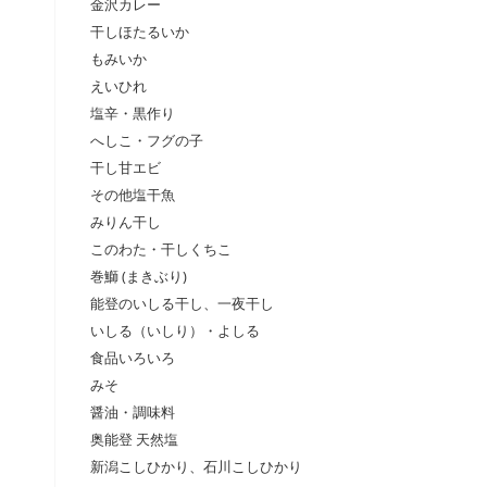
金沢カレー
干しほたるいか
もみいか
えいひれ
塩辛・黒作り
へしこ・フグの子
干し甘エビ
その他塩干魚
みりん干し
このわた・干しくちこ
巻鰤 (まきぶり)
能登のいしる干し、一夜干し
いしる（いしり）・よしる
食品いろいろ
みそ
醤油・調味料
奥能登 天然塩
新潟こしひかり、石川こしひかり