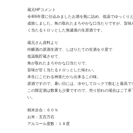
蔵元HPコメント
令和6年度に仕込みましたお酒を瓶に詰め、低温でゆっくり
成致しました。角の取れたまろやかな口当たりですが、旨味
く当たるトロッとした無濾過の生原酒です。
蔵元さん資料より
吟醸酒の原酒生酒で、しぼりたての生酒を０度で
低温瓶貯蔵させて、
角が取れたまろやかな口当たりで、
旨味が甘く当たるトロッとした味わい。
本生にこだわる神泉だから出来るこの味。
原酒ですので、暑い日には、冷やしてロックで飲むと最高で
この限定酒は数量も少量ですので、売り切れの場合はご了承
い。
精米歩合：６０％
お米：五百万石
アルコール度数：１８度