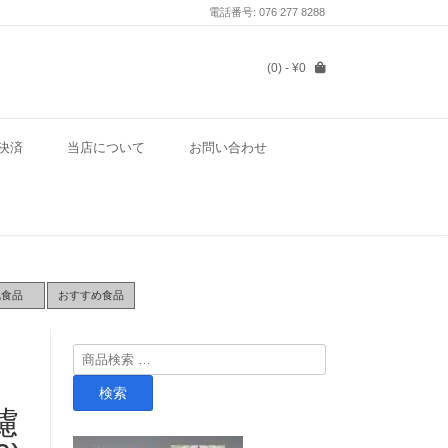
電話番号: 076 277 8288
(0)
- ¥0
決済
当店について
お問い合わせ
気食品
おすすめ食品
検
索
検索
対
濾
象: