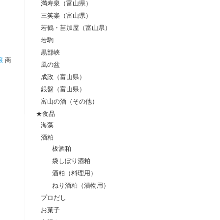
満寿泉（富山県）
三笑楽（富山県）
若鶴・苗加屋（富山県）
若駒
黒部峡
醸
商
風の盆
成政（富山県）
銀盤（富山県）
富山の酒（その他）
★食品
海藻
酒粕
板酒粕
袋しぼり酒粕
酒粕（料理用）
ねり酒粕（漬物用）
プロだし
お菓子