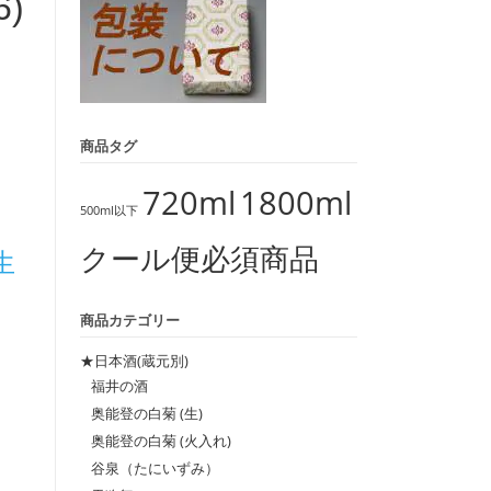
6)
商品タグ
720ml
1800ml
500ml以下
クール便必須商品
生
商品カテゴリー
★日本酒(蔵元別)
福井の酒
奥能登の白菊 (生)
奥能登の白菊 (火入れ)
谷泉（たにいずみ）