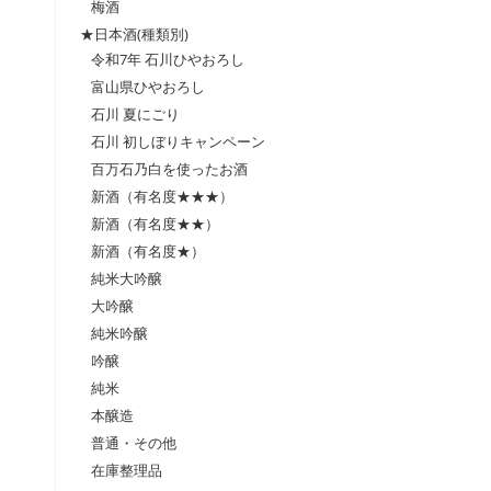
梅酒
★日本酒(種類別)
令和7年 石川ひやおろし
富山県ひやおろし
石川 夏にごり
石川 初しぼりキャンペーン
百万石乃白を使ったお酒
新酒（有名度★★★）
新酒（有名度★★）
新酒（有名度★）
純米大吟醸
大吟醸
純米吟醸
吟醸
純米
本醸造
普通・その他
在庫整理品