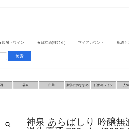
★焼酎・ワイン
★日本酒(種類別)
マイアカウント
配送と
酒
谷泉
白菊
贈答におすすめ
低価格ワイン
人
神泉 あらばしり 吟醸無