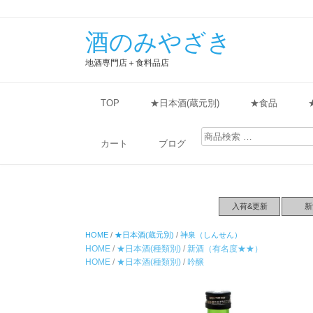
酒のみやざき
地酒専門店＋食料品店
TOP
★日本酒(蔵元別)
★食品
検
索
カート
ブログ
対
象:
入荷&更新
新
HOME
/
★日本酒(蔵元別)
/
神泉（しんせん）
HOME
/
★日本酒(種類別)
/
新酒（有名度★★）
HOME
/
★日本酒(種類別)
/
吟醸