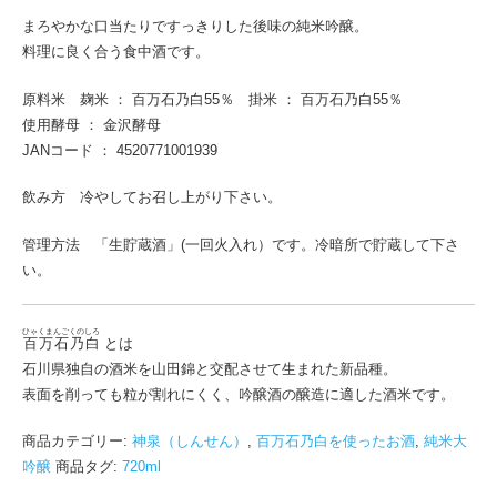
まろやかな口当たりですっきりした後味の純米吟醸。
料理に良く合う食中酒です。
原料米 麹米 ： 百万石乃白55％ 掛米 ： 百万石乃白55％
使用酵母 ： 金沢酵母
JANコード ： 4520771001939
飲み方 冷やしてお召し上がり下さい。
管理方法 「生貯蔵酒」(一回火入れ）です。冷暗所で貯蔵して下さ
い。
ひゃくまんごくのしろ
百万石乃白
とは
石川県独自の酒米を山田錦と交配させて生まれた新品種。
表面を削っても粒が割れにくく、吟醸酒の醸造に適した酒米です。
商品カテゴリー:
神泉（しんせん）
,
百万石乃白を使ったお酒
,
純米大
吟醸
商品タグ:
720ml