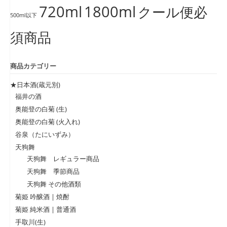
720ml
1800ml
クール便必
500ml以下
須商品
商品カテゴリー
★日本酒(蔵元別)
福井の酒
奥能登の白菊 (生)
奥能登の白菊 (火入れ)
谷泉（たにいずみ）
天狗舞
天狗舞 レギュラー商品
天狗舞 季節商品
天狗舞 その他酒類
菊姫 吟醸酒 | 焼酎
菊姫 純米酒 | 普通酒
手取川(生)