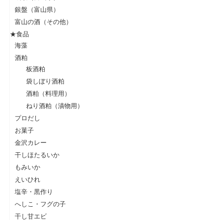
銀盤（富山県）
富山の酒（その他）
★食品
海藻
酒粕
板酒粕
袋しぼり酒粕
酒粕（料理用）
ねり酒粕（漬物用）
プロだし
お菓子
金沢カレー
干しほたるいか
もみいか
えいひれ
塩辛・黒作り
へしこ・フグの子
干し甘エビ