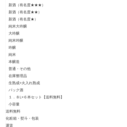
新酒（有名度★★★）
新酒（有名度★★）
新酒（有名度★）
純米大吟醸
大吟醸
純米吟醸
吟醸
純米
本醸造
普通・その他
在庫整理品
生熟成+火入れ熟成
パック酒
１．８L×６本セット【送料無料】
小容量
送料無料
化粧箱・熨斗・包装
運賃