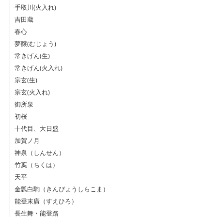
手取川(火入れ)
吉田蔵
春心
夢醸(むじょう)
常きげん(生)
常きげん(火入れ)
宗玄(生)
宗玄(火入れ)
御所泉
初桜
十代目、大日盛
加賀ノ月
神泉（しんせん）
竹葉（ちくは）
天平
金瓢白駒（きんぴょうしらこま）
能登末廣（すえひろ）
長生舞・能登路