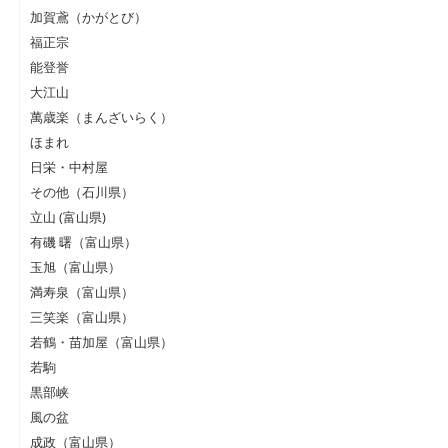
加賀鳶（かがとび）
福正宗
能登誉
大江山
萬歳楽（まんざいらく）
ほまれ
日栄・中村屋
その他（石川県）
立山 (富山県)
有磯 曙（富山県）
玉旭（富山県）
満寿泉（富山県）
三笑楽（富山県）
若鶴・苗加屋（富山県）
若駒
黒部峡
風の盆
成政（富山県）