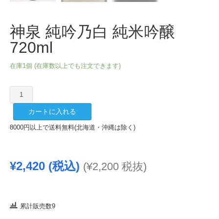
神泉 純吟乃白 純米吟醸
720ml
在庫1個 (在庫数以上でも注文できます)
神
泉
カートに入れる
純
吟
8000円以上で送料無料(北海道・沖縄は除く)
乃
白
純
¥
2,420
(税込)
(
¥
2,200
税抜)
米
吟
醸
720ml
累計販売数9
個