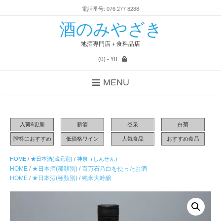
電話番号: 076 277 8288
酒のみやざき
地酒専門店＋食料品店
(0)
- ¥0
MENU
入荷&更新
新酒
谷泉
白菊
贈答におすすめ
低価格ワイン
人気食品
おすすめ食品
HOME
/
★日本酒(蔵元別)
/
神泉（しんせん）
HOME
/
★日本酒(種類別)
/
百万石乃白を使ったお酒
HOME
/
★日本酒(種類別)
/
純米大吟醸