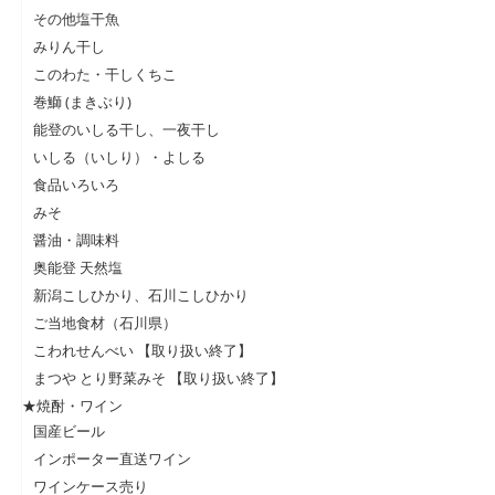
その他塩干魚
みりん干し
このわた・干しくちこ
巻鰤 (まきぶり)
能登のいしる干し、一夜干し
いしる（いしり）・よしる
食品いろいろ
みそ
醤油・調味料
奥能登 天然塩
新潟こしひかり、石川こしひかり
ご当地食材（石川県）
こわれせんべい 【取り扱い終了】
まつや とり野菜みそ 【取り扱い終了】
★焼酎・ワイン
国産ビール
インポーター直送ワイン
ワインケース売り