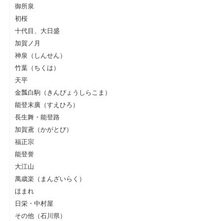
御所泉
初桜
十代目、大日盛
加賀ノ月
神泉（しんせん）
竹葉（ちくは）
天平
金瓢白駒（きんぴょうしらこま）
能登末廣（すえひろ）
長生舞・能登路
加賀鳶（かがとび）
福正宗
能登誉
大江山
萬歳楽（まんざいらく）
ほまれ
日栄・中村屋
その他（石川県）