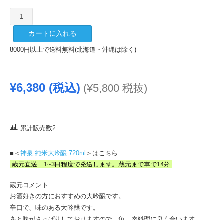
神
泉
カートに入れる
純
米
8000円以上で送料無料(北海道・沖縄は除く)
大
吟
醸
¥
6,380
(税込)
(
¥
5,800
税抜)
1800ml
個
累計販売数2
■＜
神泉 純米大吟醸 720ml
＞はこちら
蔵元直送 1~3日程度で発送します。蔵元まで車で14分
蔵元コメント
お酒好きの方におすすめの大吟醸です。
辛口で、味のある大吟醸です。
あと味がさっぱりしておりますので、魚、肉料理に良く合います。