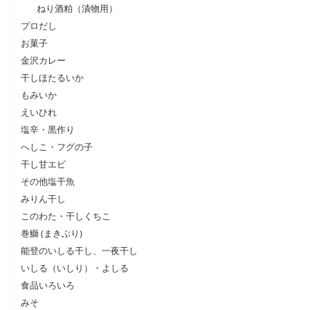
ねり酒粕（漬物用）
プロだし
お菓子
金沢カレー
干しほたるいか
もみいか
えいひれ
塩辛・黒作り
へしこ・フグの子
干し甘エビ
その他塩干魚
みりん干し
このわた・干しくちこ
巻鰤 (まきぶり)
能登のいしる干し、一夜干し
いしる（いしり）・よしる
食品いろいろ
みそ