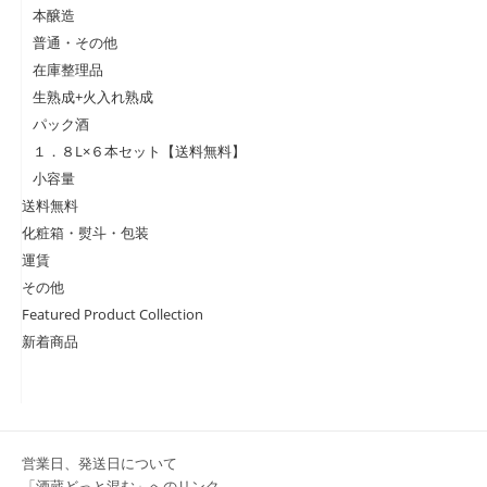
本醸造
普通・その他
在庫整理品
生熟成+火入れ熟成
パック酒
１．８L×６本セット【送料無料】
小容量
送料無料
化粧箱・熨斗・包装
運賃
その他
Featured Product Collection
新着商品
営業日、発送日について
「酒蔵どっと混む」へのリンク