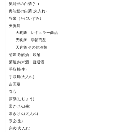
奥能登の白菊 (生)
奥能登の白菊 (火入れ)
谷泉（たにいずみ）
天狗舞
天狗舞 レギュラー商品
天狗舞 季節商品
天狗舞 その他酒類
菊姫 吟醸酒 | 焼酎
菊姫 純米酒 | 普通酒
手取川(生)
手取川(火入れ)
吉田蔵
春心
夢醸(むじょう)
常きげん(生)
常きげん(火入れ)
宗玄(生)
宗玄(火入れ)