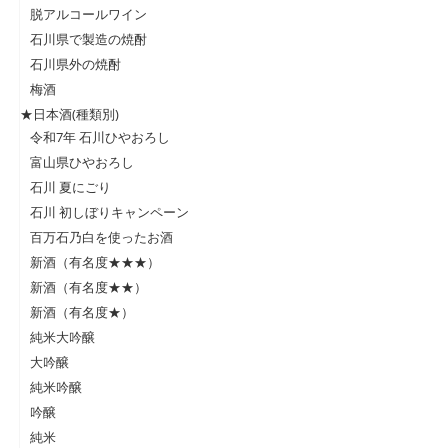
脱アルコールワイン
石川県で製造の焼酎
石川県外の焼酎
梅酒
★日本酒(種類別)
令和7年 石川ひやおろし
富山県ひやおろし
石川 夏にごり
石川 初しぼりキャンペーン
百万石乃白を使ったお酒
新酒（有名度★★★）
新酒（有名度★★）
新酒（有名度★）
純米大吟醸
大吟醸
純米吟醸
吟醸
純米