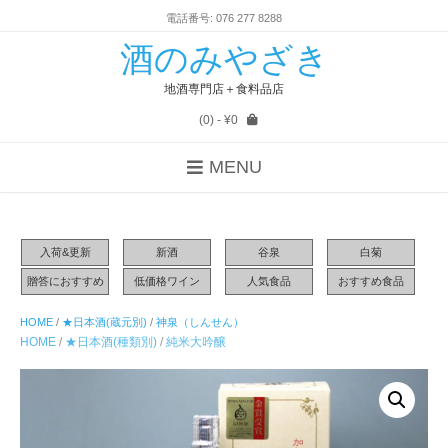
電話番号: 076 277 8288
酒のみやざき
地酒専門店＋食料品店
(0)
- ¥0
MENU
入荷&更新
新酒
谷泉
白菊
贈答におすすめ
低価格ワイン
人気食品
おすすめ食品
HOME
/
★日本酒(蔵元別)
/
神泉（しんせん）
HOME
/
★日本酒(種類別)
/
純米大吟醸