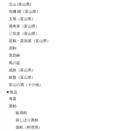
立山 (富山県)
有磯 曙（富山県）
玉旭（富山県）
満寿泉（富山県）
三笑楽（富山県）
若鶴・苗加屋（富山県）
若駒
黒部峡
風の盆
成政（富山県）
銀盤（富山県）
富山の酒（その他）
★食品
海藻
酒粕
板酒粕
袋しぼり酒粕
酒粕（料理用）