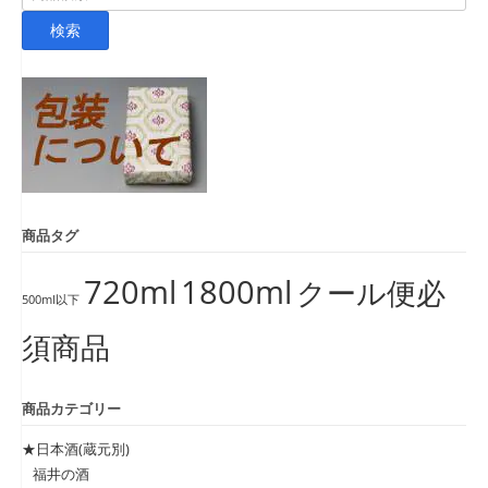
索
検索
対
象:
商品タグ
720ml
1800ml
クール便必
500ml以下
須商品
商品カテゴリー
★日本酒(蔵元別)
福井の酒