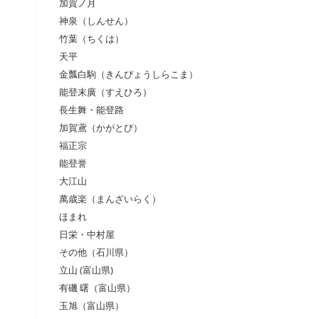
加賀ノ月
神泉（しんせん）
竹葉（ちくは）
天平
金瓢白駒（きんぴょうしらこま）
能登末廣（すえひろ）
長生舞・能登路
加賀鳶（かがとび）
福正宗
能登誉
大江山
萬歳楽（まんざいらく）
ほまれ
日栄・中村屋
その他（石川県）
立山 (富山県)
有磯 曙（富山県）
玉旭（富山県）