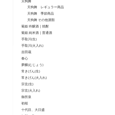
天狗舞
天狗舞 レギュラー商品
天狗舞 季節商品
天狗舞 その他酒類
菊姫 吟醸酒 | 焼酎
菊姫 純米酒 | 普通酒
手取川(生)
手取川(火入れ)
吉田蔵
春心
夢醸(むじょう)
常きげん(生)
常きげん(火入れ)
宗玄(生)
宗玄(火入れ)
御所泉
初桜
十代目、大日盛