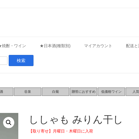
★焼酎・ワイン
★日本酒(種類別)
マイアカウント
配送と
酒
谷泉
白菊
贈答におすすめ
低価格ワイン
人
ししゃも みりん干し
【取り寄せ】月曜日・木曜日に入荷