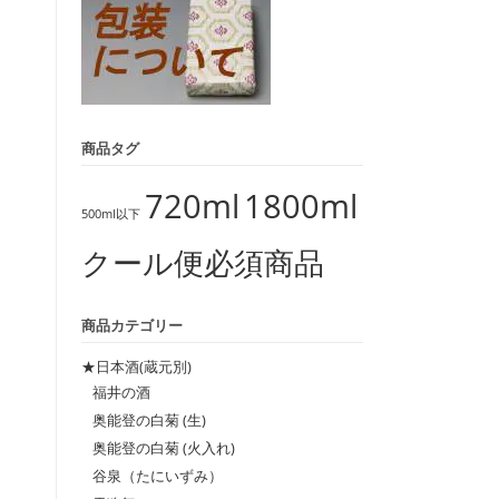
商品タグ
720ml
1800ml
500ml以下
クール便必須商品
商品カテゴリー
★日本酒(蔵元別)
福井の酒
奥能登の白菊 (生)
奥能登の白菊 (火入れ)
谷泉（たにいずみ）