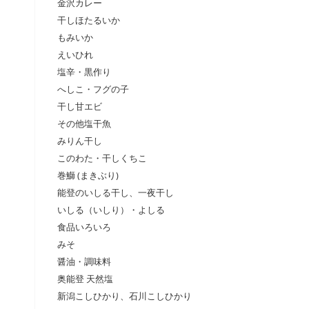
金沢カレー
干しほたるいか
もみいか
えいひれ
塩辛・黒作り
へしこ・フグの子
干し甘エビ
その他塩干魚
みりん干し
このわた・干しくちこ
巻鰤 (まきぶり)
能登のいしる干し、一夜干し
いしる（いしり）・よしる
食品いろいろ
みそ
醤油・調味料
奥能登 天然塩
新潟こしひかり、石川こしひかり