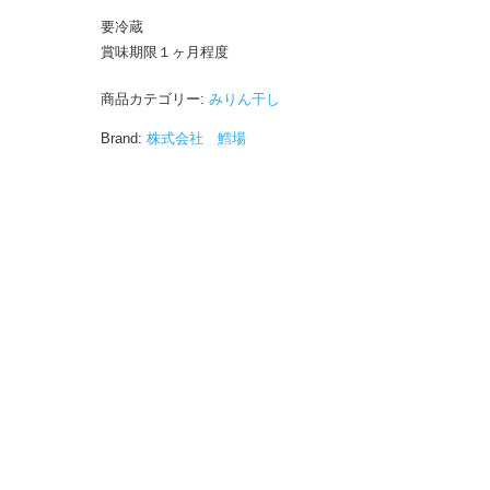
要冷蔵
賞味期限１ヶ月程度
商品カテゴリー:
みりん干し
Brand:
株式会社 鱈場