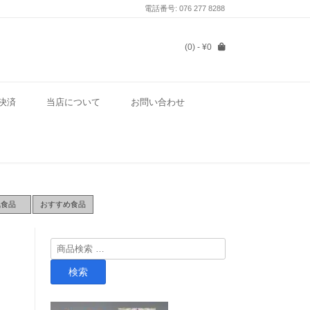
電話番号: 076 277 8288
(0)
- ¥0
決済
当店について
お問い合わせ
気食品
おすすめ食品
検
索
検索
対
象: