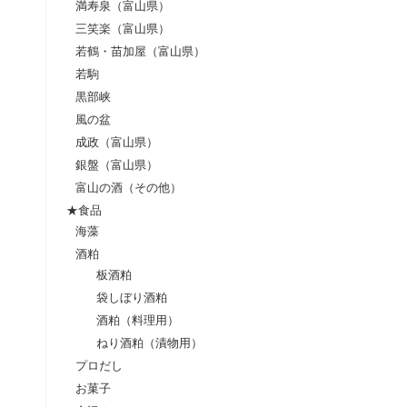
満寿泉（富山県）
三笑楽（富山県）
若鶴・苗加屋（富山県）
若駒
黒部峡
風の盆
成政（富山県）
銀盤（富山県）
富山の酒（その他）
★食品
海藻
酒粕
板酒粕
袋しぼり酒粕
酒粕（料理用）
ねり酒粕（漬物用）
プロだし
お菓子