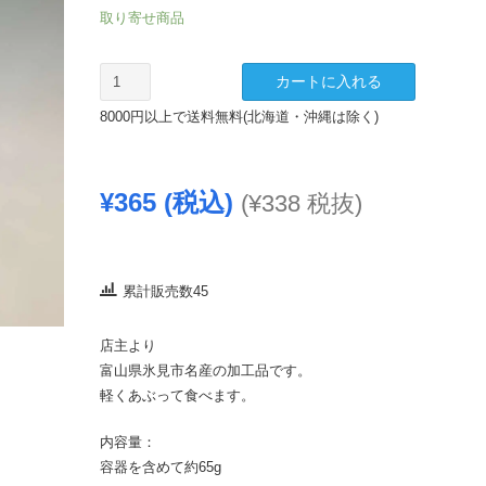
取り寄せ商品
し
カートに入れる
し
8000円以上で送料無料(北海道・沖縄は除く)
ゃ
も
み
¥
365
(税込)
(
¥
338
税抜)
り
ん
干
し
累計販売数45
個
店主より
富山県氷見市名産の加工品です。
軽くあぶって食べます。
内容量：
容器を含めて約65g