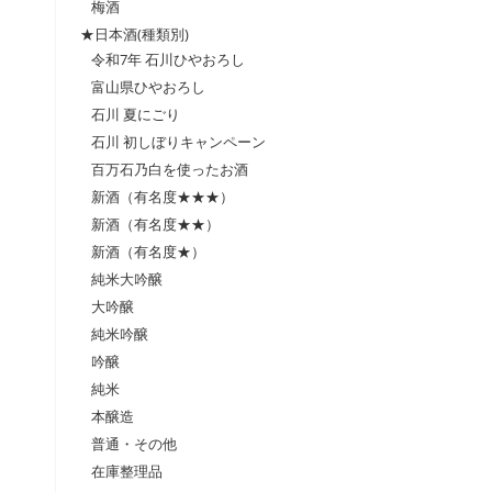
梅酒
★日本酒(種類別)
令和7年 石川ひやおろし
富山県ひやおろし
石川 夏にごり
石川 初しぼりキャンペーン
百万石乃白を使ったお酒
新酒（有名度★★★）
新酒（有名度★★）
新酒（有名度★）
純米大吟醸
大吟醸
純米吟醸
吟醸
純米
本醸造
普通・その他
在庫整理品