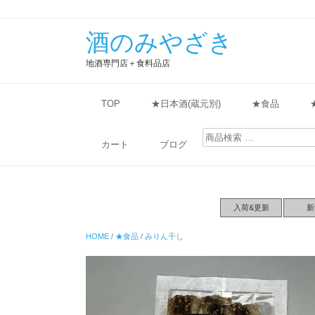
酒のみやざき
地酒専門店＋食料品店
TOP
★日本酒(蔵元別)
★食品
検
索
カート
ブログ
対
象:
入荷&更新
新
HOME
/
★食品
/
みりん干し