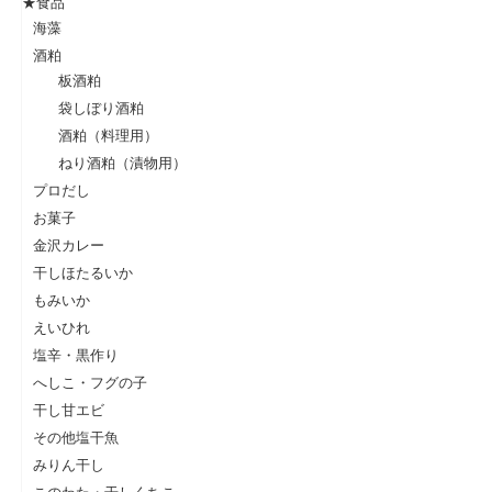
★食品
海藻
酒粕
板酒粕
袋しぼり酒粕
酒粕（料理用）
ねり酒粕（漬物用）
プロだし
お菓子
金沢カレー
干しほたるいか
もみいか
えいひれ
塩辛・黒作り
へしこ・フグの子
干し甘エビ
その他塩干魚
みりん干し
このわた・干しくちこ