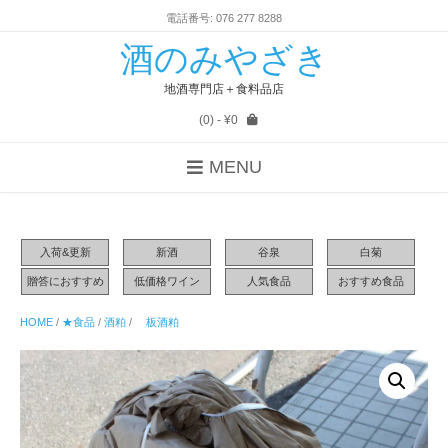
電話番号: 076 277 8288
酒のみやざき
地酒専門店＋食料品店
(0)
- ¥0
MENU
入荷&更新
新酒
谷泉
白菊
贈答におすすめ
低価格ワイン
人気食品
おすすめ食品
HOME
/
★食品
/
酒粕
/
板酒粕