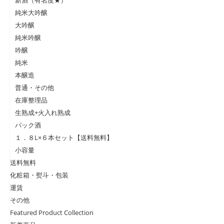
純米大吟醸
大吟醸
純米吟醸
吟醸
純米
本醸造
普通・その他
在庫整理品
生熟成+火入れ熟成
パック酒
１．８L×６本セット【送料無料】
小容量
送料無料
化粧箱・熨斗・包装
運賃
その他
Featured Product Collection