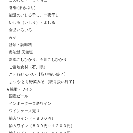
巻鰤 (まきぶり)
能登のいしる干し、一夜干し
いしる（いしり）・よしる
食品いろいろ
みそ
醤油・調味料
奥能登 天然塩
新潟こしひかり、石川こしひかり
ご当地食材（石川県）
こわれせんべい 【取り扱い終了】
まつや とり野菜みそ 【取り扱い終了】
★焼酎・ワイン
国産ビール
インポーター直送ワイン
ワインケース売り
輸入ワイン（～８００円）
輸入ワイン（８００円～１２００円）
輸入ワイン（１２００～１５００円