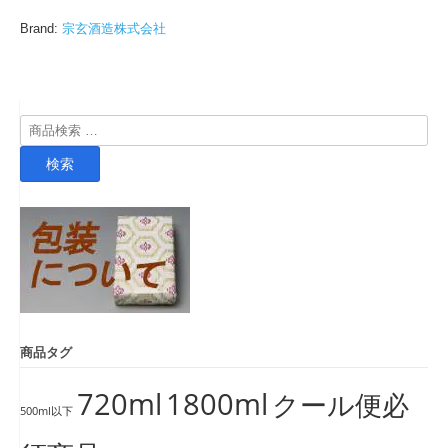
Brand:
宗玄酒造株式会社
検
索
検索
対
象:
商品タグ
720ml
1800ml
クール便必
500ml以下