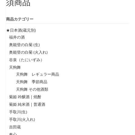
須商品
商品カテゴリー
★日本酒(蔵元別)
福井の酒
奥能登の白菊 (生)
奥能登の白菊 (火入れ)
谷泉（たにいずみ）
天狗舞
天狗舞 レギュラー商品
天狗舞 季節商品
天狗舞 その他酒類
菊姫 吟醸酒 | 焼酎
菊姫 純米酒 | 普通酒
手取川(生)
手取川(火入れ)
吉田蔵
春心