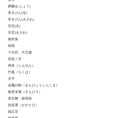
夢醸(むじょう)
常きげん(生)
常きげん(火入れ)
宗玄(生)
宗玄(火入れ)
御所泉
初桜
十代目、大日盛
加賀ノ月
神泉（しんせん）
竹葉（ちくは）
天平
金瓢白駒（きんぴょうしらこま）
能登末廣（すえひろ）
長生舞・能登路
加賀鳶（かがとび）
福正宗
能登誉