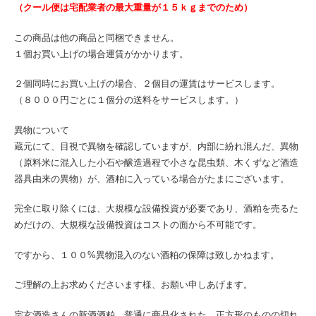
（クール便は宅配業者の最大重量が１５ｋｇまでのため）
この商品は他の商品と同梱できません。
１個お買い上げの場合運賃がかかります。
２個同時にお買い上げの場合、２個目の運賃はサービスします。
（８０００円ごとに１個分の送料をサービスします。）
異物について
蔵元にて、目視で異物を確認していますが、内部に紛れ混んだ、異物
（原料米に混入した小石や醸造過程で小さな昆虫類、木くずなど酒造
器具由来の異物）が、酒粕に入っている場合がたまにございます。
完全に取り除くには、大規模な設備投資が必要であり、酒粕を売るた
めだけの、大規模な設備投資はコストの面から不可能です。
ですから、１００%異物混入のない酒粕の保障は致しかねます。
ご理解の上お求めくださいます様、お願い申しあげます。
宗玄酒造さんの新酒酒粕、普通に商品化された、正方形のものの切れ