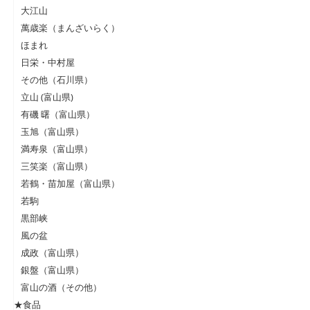
大江山
萬歳楽（まんざいらく）
ほまれ
日栄・中村屋
その他（石川県）
立山 (富山県)
有磯 曙（富山県）
玉旭（富山県）
満寿泉（富山県）
三笑楽（富山県）
若鶴・苗加屋（富山県）
若駒
黒部峡
風の盆
成政（富山県）
銀盤（富山県）
富山の酒（その他）
★食品