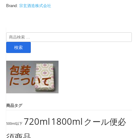
Brand:
宗玄酒造株式会社
検
索
検索
対
象:
商品タグ
720ml
1800ml
クール便必
500ml以下
須商品