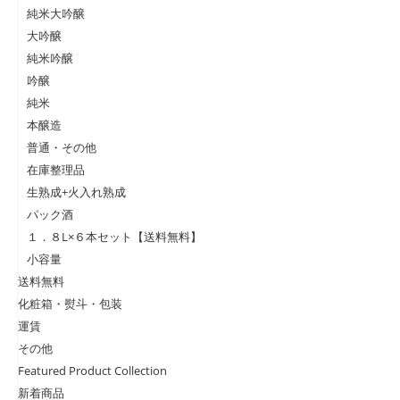
純米大吟醸
大吟醸
純米吟醸
吟醸
純米
本醸造
普通・その他
在庫整理品
生熟成+火入れ熟成
パック酒
１．８L×６本セット【送料無料】
小容量
送料無料
化粧箱・熨斗・包装
運賃
その他
Featured Product Collection
新着商品