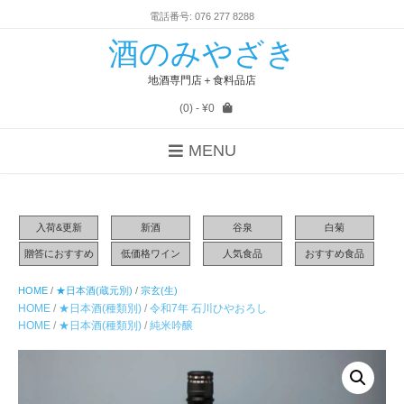
電話番号: 076 277 8288
酒のみやざき
地酒専門店＋食料品店
(0)
- ¥0
MENU
入荷&更新
新酒
谷泉
白菊
贈答におすすめ
低価格ワイン
人気食品
おすすめ食品
HOME
/
★日本酒(蔵元別)
/
宗玄(生)
HOME
/
★日本酒(種類別)
/
令和7年 石川ひやおろし
HOME
/
★日本酒(種類別)
/
純米吟醸