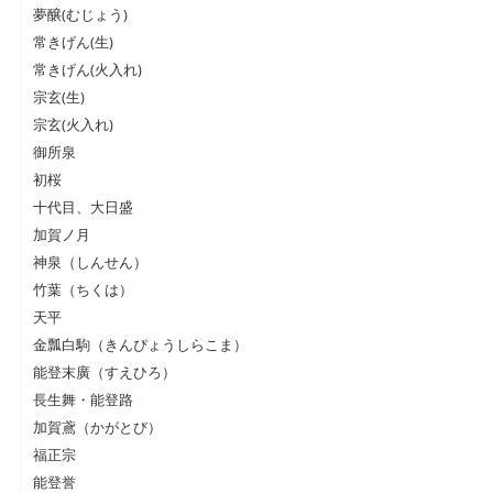
夢醸(むじょう)
常きげん(生)
常きげん(火入れ)
宗玄(生)
宗玄(火入れ)
御所泉
初桜
十代目、大日盛
加賀ノ月
神泉（しんせん）
竹葉（ちくは）
天平
金瓢白駒（きんぴょうしらこま）
能登末廣（すえひろ）
長生舞・能登路
加賀鳶（かがとび）
福正宗
能登誉