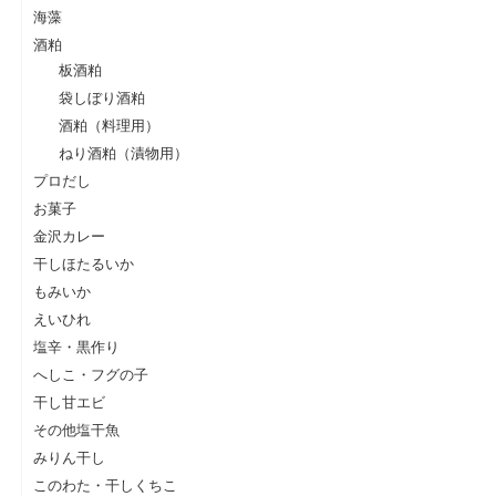
海藻
酒粕
板酒粕
袋しぼり酒粕
酒粕（料理用）
ねり酒粕（漬物用）
プロだし
お菓子
金沢カレー
干しほたるいか
もみいか
えいひれ
塩辛・黒作り
へしこ・フグの子
干し甘エビ
その他塩干魚
みりん干し
このわた・干しくちこ