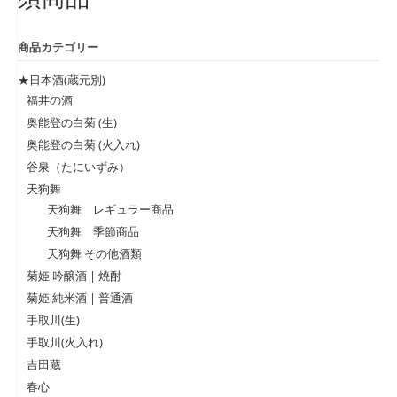
商品カテゴリー
★日本酒(蔵元別)
福井の酒
奥能登の白菊 (生)
奥能登の白菊 (火入れ)
谷泉（たにいずみ）
天狗舞
天狗舞 レギュラー商品
天狗舞 季節商品
天狗舞 その他酒類
菊姫 吟醸酒 | 焼酎
菊姫 純米酒 | 普通酒
手取川(生)
手取川(火入れ)
吉田蔵
春心