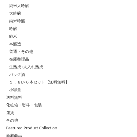
純米大吟醸
大吟醸
純米吟醸
吟醸
純米
本醸造
普通・その他
在庫整理品
生熟成+火入れ熟成
パック酒
１．８L×６本セット【送料無料】
小容量
送料無料
化粧箱・熨斗・包装
運賃
その他
Featured Product Collection
新着商品