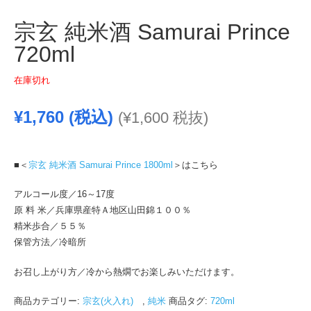
宗玄 純米酒 Samurai Prince
720ml
在庫切れ
¥
1,760
(税込)
(
¥
1,600
税抜)
■＜
宗玄 純米酒 Samurai Prince 1800ml
＞はこちら
アルコール度／16～17度
原 料 米／兵庫県産特Ａ地区山田錦１００％
精米歩合／５５％
保管方法／冷暗所
お召し上がり方／冷から熱燗でお楽しみいただけます。
商品カテゴリー:
宗玄(火入れ)
,
純米
商品タグ:
720ml