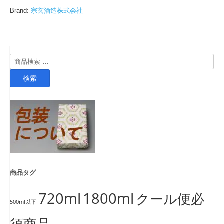
Brand:
宗玄酒造株式会社
検
索
検索
対
象:
商品タグ
720ml
1800ml
クール便必
500ml以下
須商品