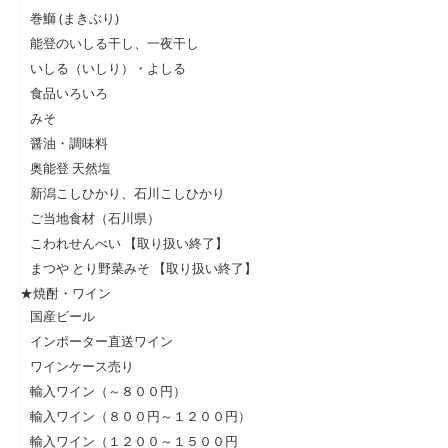
巻鰤 (まきぶり)
能登のいしる干し、一夜干し
いしる（いしり）・よしる
食品いろいろ
みそ
醤油・調味料
奥能登 天然塩
新潟こしひかり、石川こしひかり
ご当地食材（石川県）
こわれせんべい 【取り扱い終了】
まつや とり野菜みそ 【取り扱い終了】
★焼酎・ワイン
国産ビール
インポーター直送ワイン
ワインケース売り
輸入ワイン（～８００円）
輸入ワイン（８００円～１２００円）
輸入ワイン（１２００～１５００円