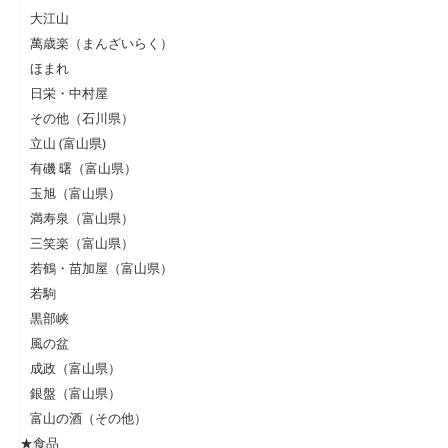
大江山
萬歳楽（まんざいらく）
ほまれ
日栄・中村屋
その他（石川県）
立山 (富山県)
有磯 曙（富山県）
玉旭（富山県）
満寿泉（富山県）
三笑楽（富山県）
若鶴・苗加屋（富山県）
若駒
黒部峡
風の盆
成政（富山県）
銀盤（富山県）
富山の酒（その他）
★食品