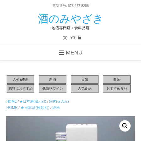
電話番号: 076 277 8288
酒のみやざき
地酒専門店＋食料品店
(0)
- ¥0
MENU
入荷&更新
新酒
谷泉
白菊
贈答におすすめ
低価格ワイン
人気食品
おすすめ食品
HOME
/
★日本酒(蔵元別)
/
宗玄(火入れ)
HOME
/
★日本酒(種類別)
/
純米