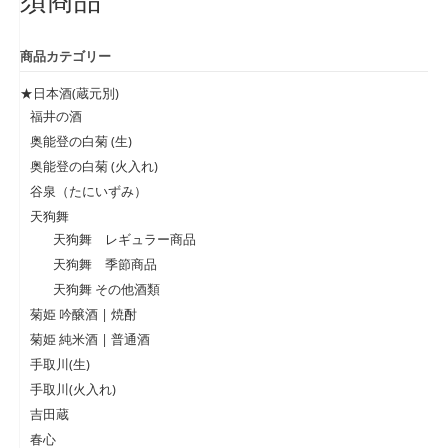
商品カテゴリー
★日本酒(蔵元別)
福井の酒
奥能登の白菊 (生)
奥能登の白菊 (火入れ)
谷泉（たにいずみ）
天狗舞
天狗舞 レギュラー商品
天狗舞 季節商品
天狗舞 その他酒類
菊姫 吟醸酒 | 焼酎
菊姫 純米酒 | 普通酒
手取川(生)
手取川(火入れ)
吉田蔵
春心