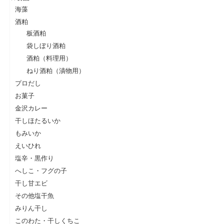
海藻
酒粕
板酒粕
袋しぼり酒粕
酒粕（料理用）
ねり酒粕（漬物用）
プロだし
お菓子
金沢カレー
干しほたるいか
もみいか
えいひれ
塩辛・黒作り
へしこ・フグの子
干し甘エビ
その他塩干魚
みりん干し
このわた・干しくちこ