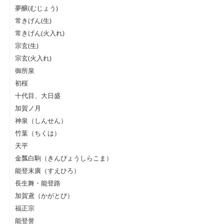
夢醸(むじょう)
常きげん(生)
常きげん(火入れ)
宗玄(生)
宗玄(火入れ)
御所泉
初桜
十代目、大日盛
加賀ノ月
神泉（しんせん）
竹葉（ちくは）
天平
金瓢白駒（きんぴょうしらこま）
能登末廣（すえひろ）
長生舞・能登路
加賀鳶（かがとび）
福正宗
能登誉