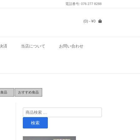
電話番号: 076 277 8288
(0)
- ¥0
決済
当店について
お問い合わせ
気食品
おすすめ食品
検
索
検索
対
象: