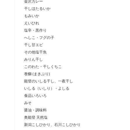
金沢カレー
干しほたるいか
もみいか
えいひれ
塩辛・黒作り
へしこ・フグの子
干し甘エビ
その他塩干魚
みりん干し
このわた・干しくちこ
巻鰤 (まきぶり)
能登のいしる干し、一夜干し
いしる（いしり）・よしる
食品いろいろ
みそ
醤油・調味料
奥能登 天然塩
新潟こしひかり、石川こしひかり