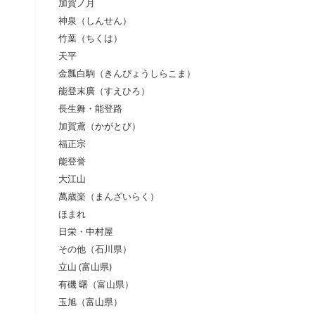
加賀ノ月
神泉（しんせん）
竹葉（ちくは）
天平
金瓢白駒（きんぴょうしらこま）
能登末廣（すえひろ）
長生舞・能登路
加賀鳶（かがとび）
福正宗
能登誉
大江山
萬歳楽（まんざいらく）
ほまれ
日栄・中村屋
その他（石川県）
立山 (富山県)
有磯 曙（富山県）
玉旭（富山県）