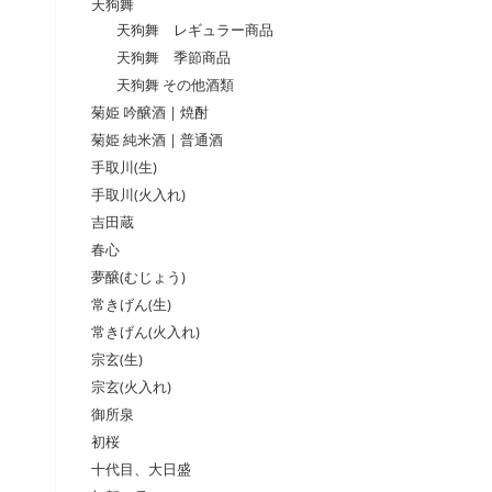
天狗舞
天狗舞 レギュラー商品
天狗舞 季節商品
天狗舞 その他酒類
菊姫 吟醸酒 | 焼酎
菊姫 純米酒 | 普通酒
手取川(生)
手取川(火入れ)
吉田蔵
春心
夢醸(むじょう)
常きげん(生)
常きげん(火入れ)
宗玄(生)
宗玄(火入れ)
御所泉
初桜
十代目、大日盛