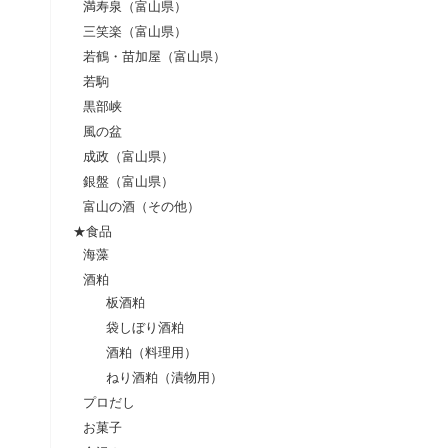
満寿泉（富山県）
三笑楽（富山県）
若鶴・苗加屋（富山県）
若駒
黒部峡
風の盆
成政（富山県）
銀盤（富山県）
富山の酒（その他）
★食品
海藻
酒粕
板酒粕
袋しぼり酒粕
酒粕（料理用）
ねり酒粕（漬物用）
プロだし
お菓子