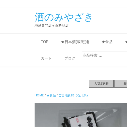
酒のみやざき
地酒専門店＋食料品店
TOP
★日本酒(蔵元別)
★食品
検
索
カート
ブログ
対
象:
入荷&更新
新
HOME
/
★食品
/
ご当地食材（石川県）