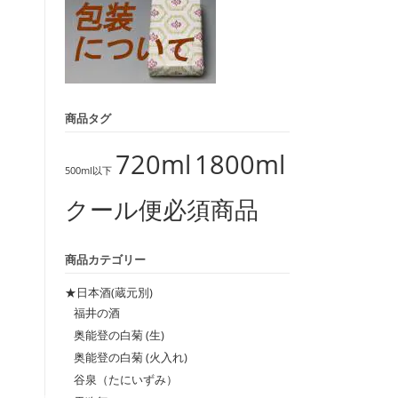
商品タグ
720ml
1800ml
500ml以下
クール便必須商品
商品カテゴリー
★日本酒(蔵元別)
福井の酒
奥能登の白菊 (生)
奥能登の白菊 (火入れ)
谷泉（たにいずみ）