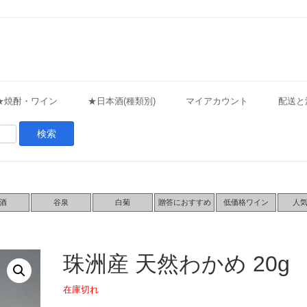
★焼酎・ワイン
★日本酒(種類別)
マイアカウント
配送と
酒
谷泉
白菊
贈答におすすめ
低価格ワイン
人
珠洲産 天然わかめ 20g
在庫切れ