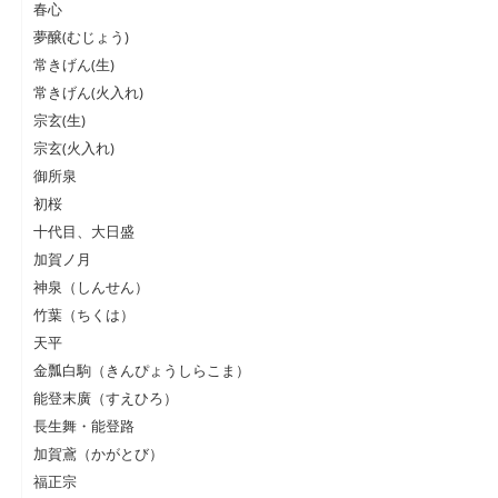
春心
夢醸(むじょう)
常きげん(生)
常きげん(火入れ)
宗玄(生)
宗玄(火入れ)
御所泉
初桜
十代目、大日盛
加賀ノ月
神泉（しんせん）
竹葉（ちくは）
天平
金瓢白駒（きんぴょうしらこま）
能登末廣（すえひろ）
長生舞・能登路
加賀鳶（かがとび）
福正宗