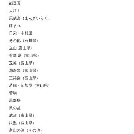
能登誉
大江山
萬歳楽（まんざいらく）
ほまれ
日栄・中村屋
その他（石川県）
立山 (富山県)
有磯 曙（富山県）
玉旭（富山県）
満寿泉（富山県）
三笑楽（富山県）
若鶴・苗加屋（富山県）
若駒
黒部峡
風の盆
成政（富山県）
銀盤（富山県）
富山の酒（その他）