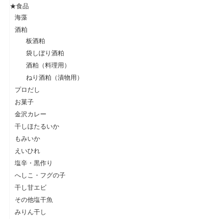
★食品
海藻
酒粕
板酒粕
袋しぼり酒粕
酒粕（料理用）
ねり酒粕（漬物用）
プロだし
お菓子
金沢カレー
干しほたるいか
もみいか
えいひれ
塩辛・黒作り
へしこ・フグの子
干し甘エビ
その他塩干魚
みりん干し