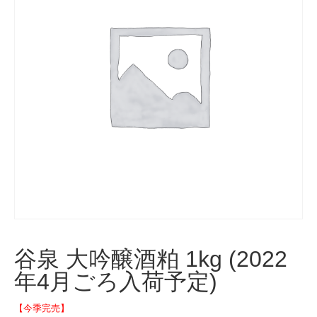
谷泉 大吟醸酒粕 1kg (2022
年4月ごろ入荷予定)
【今季完売】