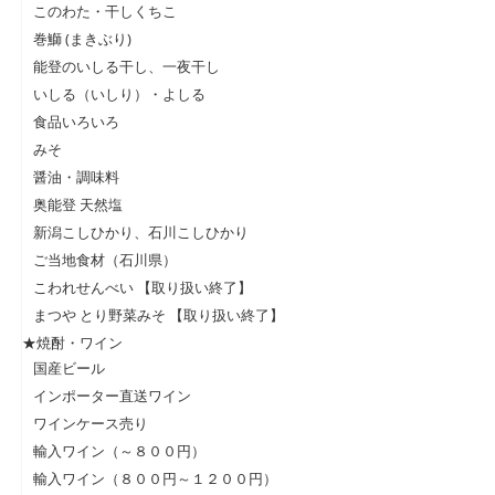
このわた・干しくちこ
巻鰤 (まきぶり)
能登のいしる干し、一夜干し
いしる（いしり）・よしる
食品いろいろ
みそ
醤油・調味料
奥能登 天然塩
新潟こしひかり、石川こしひかり
ご当地食材（石川県）
こわれせんべい 【取り扱い終了】
まつや とり野菜みそ 【取り扱い終了】
★焼酎・ワイン
国産ビール
インポーター直送ワイン
ワインケース売り
輸入ワイン（～８００円）
輸入ワイン（８００円～１２００円）