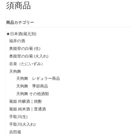
須商品
商品カテゴリー
★日本酒(蔵元別)
福井の酒
奥能登の白菊 (生)
奥能登の白菊 (火入れ)
谷泉（たにいずみ）
天狗舞
天狗舞 レギュラー商品
天狗舞 季節商品
天狗舞 その他酒類
菊姫 吟醸酒 | 焼酎
菊姫 純米酒 | 普通酒
手取川(生)
手取川(火入れ)
吉田蔵