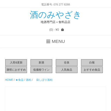
電話番号: 076 277 8288
酒のみやざき
地酒専門店＋食料品店
(0)
- ¥0
MENU
入荷&更新
新酒
谷泉
白菊
贈答におすすめ
低価格ワイン
人気食品
おすすめ食品
HOME
/
★食品
/
酒粕
/
袋しぼり酒粕