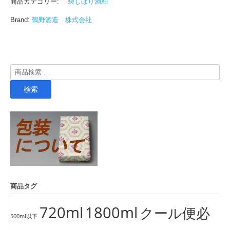
商品カテゴリー:
袋しぼり酒粕
Brand:
鶴野酒造 株式会社
検
索
検索
対
象:
商品タグ
720ml
1800ml
クール便必
500ml以下