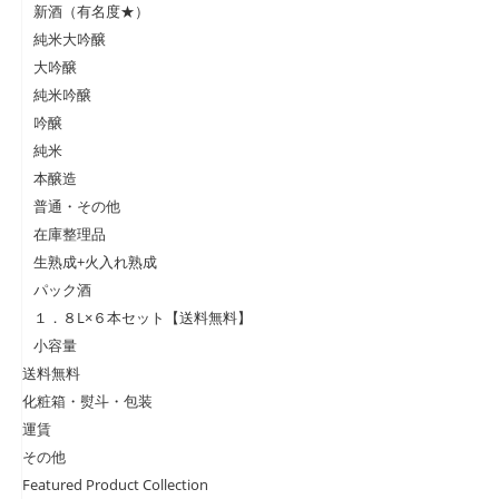
新酒（有名度★）
純米大吟醸
大吟醸
純米吟醸
吟醸
純米
本醸造
普通・その他
在庫整理品
生熟成+火入れ熟成
パック酒
１．８L×６本セット【送料無料】
小容量
送料無料
化粧箱・熨斗・包装
運賃
その他
Featured Product Collection