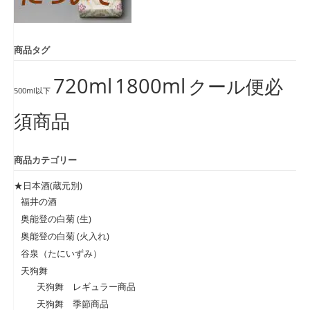
商品タグ
720ml
1800ml
クール便必
500ml以下
須商品
商品カテゴリー
★日本酒(蔵元別)
福井の酒
奥能登の白菊 (生)
奥能登の白菊 (火入れ)
谷泉（たにいずみ）
天狗舞
天狗舞 レギュラー商品
天狗舞 季節商品