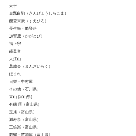
天平
金瓢白駒（きんぴょうしらこま）
能登末廣（すえひろ）
長生舞・能登路
加賀鳶（かがとび）
福正宗
能登誉
大江山
萬歳楽（まんざいらく）
ほまれ
日栄・中村屋
その他（石川県）
立山 (富山県)
有磯 曙（富山県）
玉旭（富山県）
満寿泉（富山県）
三笑楽（富山県）
若鶴・苗加屋（富山県）