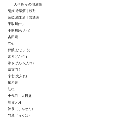
天狗舞 その他酒類
菊姫 吟醸酒 | 焼酎
菊姫 純米酒 | 普通酒
手取川(生)
手取川(火入れ)
吉田蔵
春心
夢醸(むじょう)
常きげん(生)
常きげん(火入れ)
宗玄(生)
宗玄(火入れ)
御所泉
初桜
十代目、大日盛
加賀ノ月
神泉（しんせん）
竹葉（ちくは）