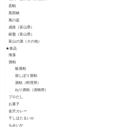
若駒
黒部峡
風の盆
成政（富山県）
銀盤（富山県）
富山の酒（その他）
★食品
海藻
酒粕
板酒粕
袋しぼり酒粕
酒粕（料理用）
ねり酒粕（漬物用）
プロだし
お菓子
金沢カレー
干しほたるいか
もみいか