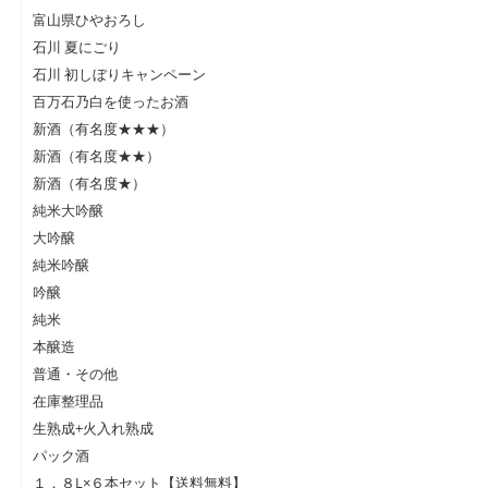
富山県ひやおろし
石川 夏にごり
石川 初しぼりキャンペーン
百万石乃白を使ったお酒
新酒（有名度★★★）
新酒（有名度★★）
新酒（有名度★）
純米大吟醸
大吟醸
純米吟醸
吟醸
純米
本醸造
普通・その他
在庫整理品
生熟成+火入れ熟成
パック酒
１．８L×６本セット【送料無料】