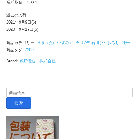
精米歩合 ５８％
過去の入荷
2021年9月9日(6)
2020年9月17日(6)
商品カテゴリー:
谷泉（たにいずみ）
,
令和7年 石川ひやおろし
,
純米
商品タグ:
720ml
Brand:
鶴野酒造 株式会社
検
索
検索
対
象: