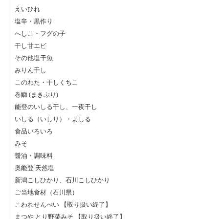
えいひれ
塩辛・黒作り
へしこ・フグの子
干し甘エビ
その他塩干魚
みりん干し
このわた・干しくちこ
巻鰤 (まきぶり)
能登のいしる干し、一夜干し
いしる（いしり）・よしる
食品いろいろ
みそ
醤油・調味料
奥能登 天然塩
新潟こしひかり、石川こしひかり
ご当地食材（石川県）
こわれせんべい 【取り扱い終了】
まつや とり野菜みそ 【取り扱い終了】