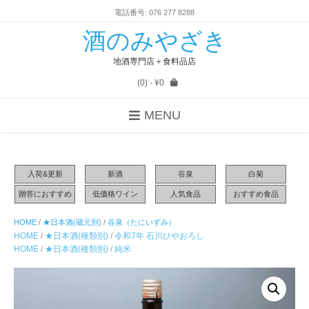
電話番号: 076 277 8288
酒のみやざき
地酒専門店＋食料品店
(0)
- ¥0
MENU
入荷&更新
新酒
谷泉
白菊
贈答におすすめ
低価格ワイン
人気食品
おすすめ食品
HOME
/
★日本酒(蔵元別)
/
谷泉（たにいずみ）
HOME
/
★日本酒(種類別)
/
令和7年 石川ひやおろし
HOME
/
★日本酒(種類別)
/
純米