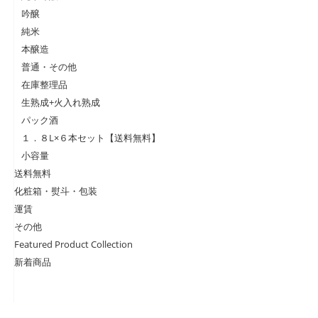
吟醸
純米
本醸造
普通・その他
在庫整理品
生熟成+火入れ熟成
パック酒
１．８L×６本セット【送料無料】
小容量
送料無料
化粧箱・熨斗・包装
運賃
その他
Featured Product Collection
新着商品