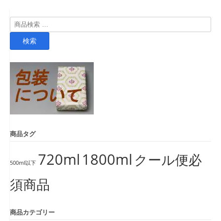
検
索
検索
対
象:
商品タグ
720ml
1800ml
クール便必
500ml以下
須商品
商品カテゴリー