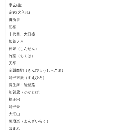
宗玄(生)
宗玄(火入れ)
御所泉
初桜
十代目、大日盛
加賀ノ月
神泉（しんせん）
竹葉（ちくは）
天平
金瓢白駒（きんぴょうしらこま）
能登末廣（すえひろ）
長生舞・能登路
加賀鳶（かがとび）
福正宗
能登誉
大江山
萬歳楽（まんざいらく）
ほまれ