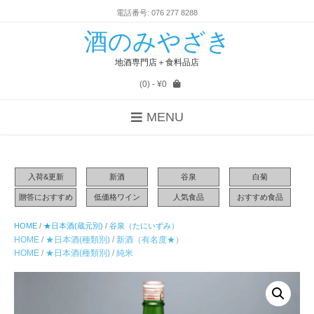
電話番号: 076 277 8288
酒のみやざき
地酒専門店＋食料品店
(0)
- ¥0
MENU
入荷&更新
新酒
谷泉
白菊
贈答におすすめ
低価格ワイン
人気食品
おすすめ食品
HOME
/
★日本酒(蔵元別)
/
谷泉（たにいずみ）
HOME
/
★日本酒(種類別)
/
新酒（有名度★）
HOME
/
★日本酒(種類別)
/
純米