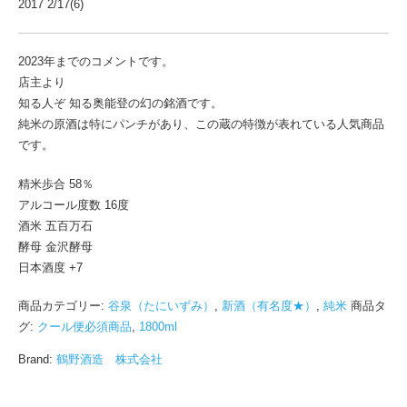
2017 2/17(6)
2023年までのコメントです。
店主より
知る人ぞ 知る奥能登の幻の銘酒です。
純米の原酒は特にパンチがあり、この蔵の特徴が表れている人気商品
です。
精米歩合 58％
アルコール度数 16度
酒米 五百万石
酵母 金沢酵母
日本酒度 +7
商品カテゴリー:
谷泉（たにいずみ）
,
新酒（有名度★）
,
純米
商品タ
グ:
クール便必須商品
,
1800ml
Brand:
鶴野酒造 株式会社