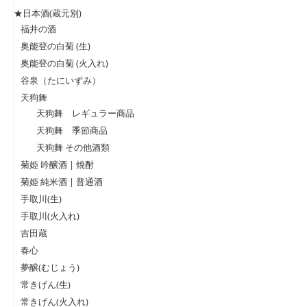
★日本酒(蔵元別)
福井の酒
奥能登の白菊 (生)
奥能登の白菊 (火入れ)
谷泉（たにいずみ）
天狗舞
天狗舞 レギュラー商品
天狗舞 季節商品
天狗舞 その他酒類
菊姫 吟醸酒 | 焼酎
菊姫 純米酒 | 普通酒
手取川(生)
手取川(火入れ)
吉田蔵
春心
夢醸(むじょう)
常きげん(生)
常きげん(火入れ)