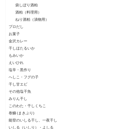
袋しぼり酒粕
酒粕（料理用）
ねり酒粕（漬物用）
プロだし
お菓子
金沢カレー
干しほたるいか
もみいか
えいひれ
塩辛・黒作り
へしこ・フグの子
干し甘エビ
その他塩干魚
みりん干し
このわた・干しくちこ
巻鰤 (まきぶり)
能登のいしる干し、一夜干し
いしる（いしり）・よしる