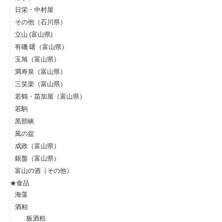
日栄・中村屋
その他（石川県）
立山 (富山県)
有磯 曙（富山県）
玉旭（富山県）
満寿泉（富山県）
三笑楽（富山県）
若鶴・苗加屋（富山県）
若駒
黒部峡
風の盆
成政（富山県）
銀盤（富山県）
富山の酒（その他）
★食品
海藻
酒粕
板酒粕