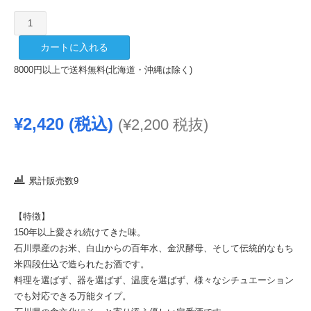
手
取
カートに入れる
川
本
8000円以上で送料無料(北海道・沖縄は除く)
流
1800ml
個
¥
2,420
(税込)
(
¥
2,200
税抜)
累計販売数9
【特徴】
150年以上愛され続けてきた味。
石川県産のお米、白山からの百年水、金沢酵母、そして伝統的なもち
米四段仕込で造られたお酒です。
料理を選ばず、器を選ばず、温度を選ばず、様々なシチュエーション
でも対応できる万能タイプ。