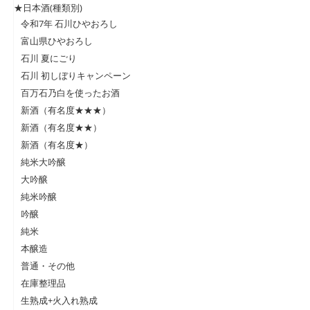
★日本酒(種類別)
令和7年 石川ひやおろし
富山県ひやおろし
石川 夏にごり
石川 初しぼりキャンペーン
百万石乃白を使ったお酒
新酒（有名度★★★）
新酒（有名度★★）
新酒（有名度★）
純米大吟醸
大吟醸
純米吟醸
吟醸
純米
本醸造
普通・その他
在庫整理品
生熟成+火入れ熟成