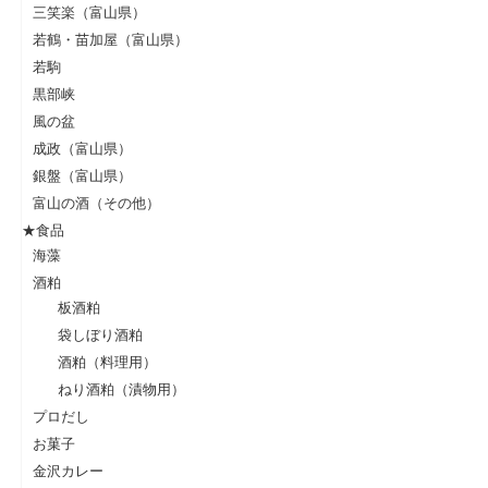
三笑楽（富山県）
若鶴・苗加屋（富山県）
若駒
黒部峡
風の盆
成政（富山県）
銀盤（富山県）
富山の酒（その他）
★食品
海藻
酒粕
板酒粕
袋しぼり酒粕
酒粕（料理用）
ねり酒粕（漬物用）
プロだし
お菓子
金沢カレー