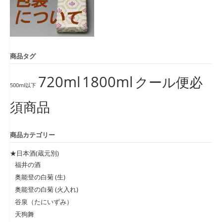
商品タグ
720ml
1800ml
クール便必
500ml以下
須商品
商品カテゴリー
★日本酒(蔵元別)
福井の酒
奥能登の白菊 (生)
奥能登の白菊 (火入れ)
谷泉（たにいずみ）
天狗舞