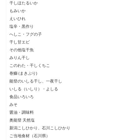
干しほたるいか
もみいか
えいひれ
塩辛・黒作り
へしこ・フグの子
干し甘エビ
その他塩干魚
みりん干し
このわた・干しくちこ
巻鰤 (まきぶり)
能登のいしる干し、一夜干し
いしる（いしり）・よしる
食品いろいろ
みそ
醤油・調味料
奥能登 天然塩
新潟こしひかり、石川こしひかり
ご当地食材（石川県）