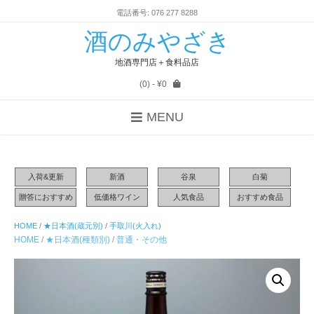
電話番号: 076 277 8288
酒のみやざき
地酒専門店＋食料品店
(0)
- ¥0
MENU
入荷&更新
新酒
谷泉
白菊
贈答におすすめ
低価格ワイン
人気食品
おすすめ食品
HOME
/
★日本酒(蔵元別)
/
手取川(火入れ)
HOME
/
★日本酒(種類別)
/
普通・その他