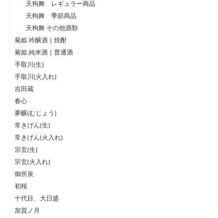
天狗舞 レギュラー商品
天狗舞 季節商品
天狗舞 その他酒類
菊姫 吟醸酒 | 焼酎
菊姫 純米酒 | 普通酒
手取川(生)
手取川(火入れ)
吉田蔵
春心
夢醸(むじょう)
常きげん(生)
常きげん(火入れ)
宗玄(生)
宗玄(火入れ)
御所泉
初桜
十代目、大日盛
加賀ノ月