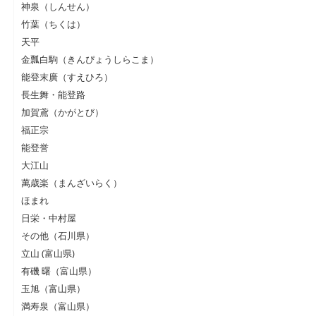
神泉（しんせん）
竹葉（ちくは）
天平
金瓢白駒（きんぴょうしらこま）
能登末廣（すえひろ）
長生舞・能登路
加賀鳶（かがとび）
福正宗
能登誉
大江山
萬歳楽（まんざいらく）
ほまれ
日栄・中村屋
その他（石川県）
立山 (富山県)
有磯 曙（富山県）
玉旭（富山県）
満寿泉（富山県）