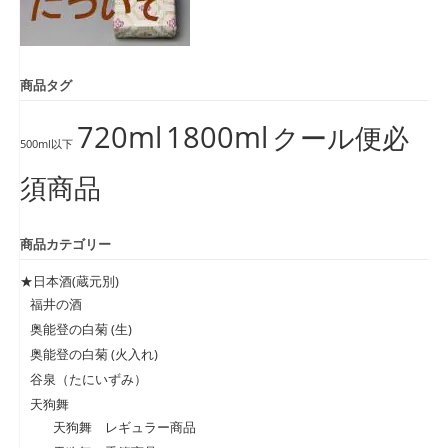
商品タグ
720ml
1800ml
クール便必
500ml以下
須商品
商品カテゴリー
★日本酒(蔵元別)
福井の酒
奥能登の白菊 (生)
奥能登の白菊 (火入れ)
谷泉（たにいずみ）
天狗舞
天狗舞 レギュラー商品