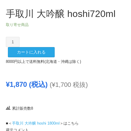
手取川 大吟醸 hoshi720ml
取り寄せ商品
手
取
カートに入れる
川
大
8000円以上で送料無料(北海道・沖縄は除く)
吟
醸
hoshi720ml
¥
1,870
(税込)
(
¥
1,700
税抜)
個
累計販売数8
■＜
手取川 大吟醸 hoshi 1800ml
＞はこちら
蔵元コメント