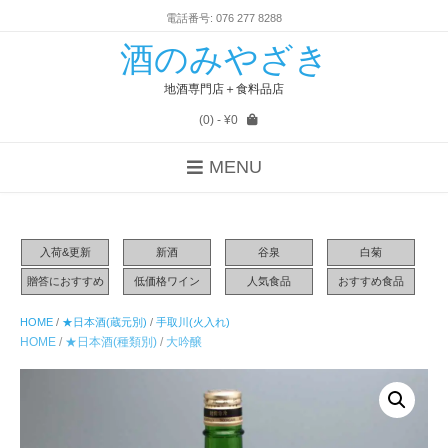
電話番号: 076 277 8288
酒のみやざき
地酒専門店＋食料品店
(0)
- ¥0
MENU
入荷&更新
新酒
谷泉
白菊
贈答におすすめ
低価格ワイン
人気食品
おすすめ食品
HOME
/
★日本酒(蔵元別)
/
手取川(火入れ)
HOME
/
★日本酒(種類別)
/
大吟醸