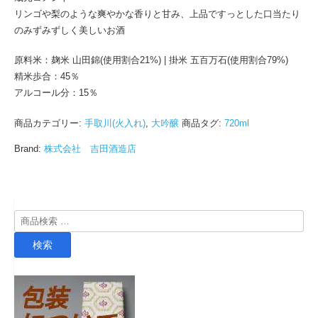
リンゴや梨のような爽やかな香りと甘み、上品ですっとした口当たり
のみずみずしく美しいお酒
原料米：麹米 山田錦(使用割合21%) | 掛米 五百万石(使用割合79%)
精米歩合：45％
アルコール分：15％
商品カテゴリー:
手取川(火入れ)
,
大吟醸
商品タグ:
720ml
Brand:
株式会社 吉田酒造店
検
索
検索
対
象: