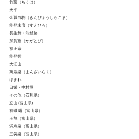
竹葉（ちくは）
天平
金瓢白駒（きんぴょうしらこま）
能登末廣（すえひろ）
長生舞・能登路
加賀鳶（かがとび）
福正宗
能登誉
大江山
萬歳楽（まんざいらく）
ほまれ
日栄・中村屋
その他（石川県）
立山 (富山県)
有磯 曙（富山県）
玉旭（富山県）
満寿泉（富山県）
三笑楽（富山県）