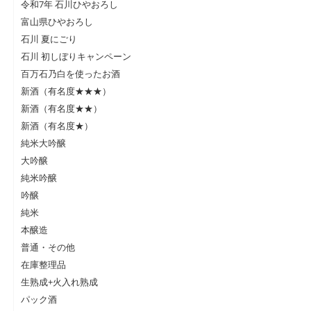
令和7年 石川ひやおろし
富山県ひやおろし
石川 夏にごり
石川 初しぼりキャンペーン
百万石乃白を使ったお酒
新酒（有名度★★★）
新酒（有名度★★）
新酒（有名度★）
純米大吟醸
大吟醸
純米吟醸
吟醸
純米
本醸造
普通・その他
在庫整理品
生熟成+火入れ熟成
パック酒