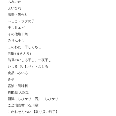
もみいか
えいひれ
塩辛・黒作り
へしこ・フグの子
干し甘エビ
その他塩干魚
みりん干し
このわた・干しくちこ
巻鰤 (まきぶり)
能登のいしる干し、一夜干し
いしる（いしり）・よしる
食品いろいろ
みそ
醤油・調味料
奥能登 天然塩
新潟こしひかり、石川こしひかり
ご当地食材（石川県）
こわれせんべい 【取り扱い終了】