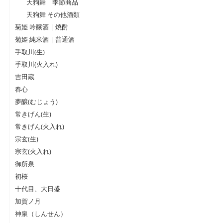
天狗舞 季節商品
天狗舞 その他酒類
菊姫 吟醸酒 | 焼酎
菊姫 純米酒 | 普通酒
手取川(生)
手取川(火入れ)
吉田蔵
春心
夢醸(むじょう)
常きげん(生)
常きげん(火入れ)
宗玄(生)
宗玄(火入れ)
御所泉
初桜
十代目、大日盛
加賀ノ月
神泉（しんせん）