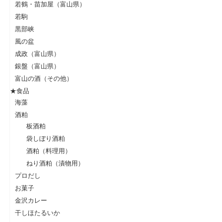
若鶴・苗加屋（富山県）
若駒
黒部峡
風の盆
成政（富山県）
銀盤（富山県）
富山の酒（その他）
★食品
海藻
酒粕
板酒粕
袋しぼり酒粕
酒粕（料理用）
ねり酒粕（漬物用）
プロだし
お菓子
金沢カレー
干しほたるいか