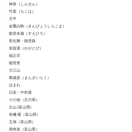
神泉（しんせん）
竹葉（ちくは）
天平
金瓢白駒（きんぴょうしらこま）
能登末廣（すえひろ）
長生舞・能登路
加賀鳶（かがとび）
福正宗
能登誉
大江山
萬歳楽（まんざいらく）
ほまれ
日栄・中村屋
その他（石川県）
立山 (富山県)
有磯 曙（富山県）
玉旭（富山県）
満寿泉（富山県）