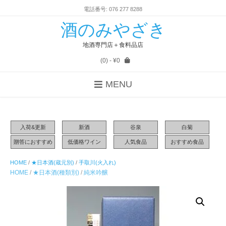
電話番号: 076 277 8288
酒のみやざき
地酒専門店＋食料品店
(0)
- ¥0
MENU
入荷&更新
新酒
谷泉
白菊
贈答におすすめ
低価格ワイン
人気食品
おすすめ食品
HOME
/
★日本酒(蔵元別)
/
手取川(火入れ)
HOME
/
★日本酒(種類別)
/
純米吟醸