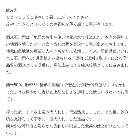
飲み方
１０～１５℃に冷やして召し上がってください。
冷やしすぎるとせっかくの吟香味が薄く感じる事が有ります。
酒米石川門は「地元のお米を使い地元の水で仕込んだ、本当の意味で
の地酒を醸したい」と言う当社の夢を実現する事が出来るお米です。
地元山島地区の農業法人㈱うちかたに依頼し、本来、早稲品種といわ
れる石川門を1ヶ月田植えを遅らせる「遅植え遅刈り取り」による高
品質の酒米として収穫し、寒仕込みにより純米吟醸として仕込みまし
た。
麹米50％,掛米55％精米の高精白で仕込んだ純米吟醸はリンゴをかじ
ったような爽やかな香りと上品な甘さを加味した優しい味わいのお酒
です。
搾った後、すぐさま急冷火入れし、低温熟成しました。その後、飲み
頃を見計らって丁寧に「瓶火入れ」した逸品です。
爽やかな吟醸香と滑らかな舌触りの両立した最高の仕上がりとなって
います。