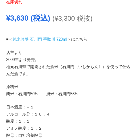
在庫切れ
¥
3,630
(税込)
(
¥
3,300
税抜)
■＜
純米吟醸 石川門 手取川 720ml
＞はこちら
店主より
2009年より発売。
地元石川県で開発された酒米（石川門〔いしかもん〕）を使って仕込
んだ酒です。
原料米
麹米：石川門50% 掛米：石川門55%
日本酒度：＋１
アルコール分：１６．４
酸度：１．１
アミノ酸度：１．２
酵母：自社培養酵母