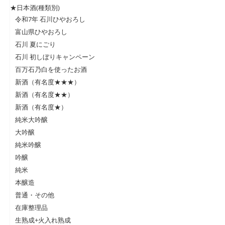
★日本酒(種類別)
令和7年 石川ひやおろし
富山県ひやおろし
石川 夏にごり
石川 初しぼりキャンペーン
百万石乃白を使ったお酒
新酒（有名度★★★）
新酒（有名度★★）
新酒（有名度★）
純米大吟醸
大吟醸
純米吟醸
吟醸
純米
本醸造
普通・その他
在庫整理品
生熟成+火入れ熟成