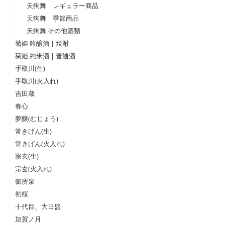
天狗舞 レギュラー商品
天狗舞 季節商品
天狗舞 その他酒類
菊姫 吟醸酒 | 焼酎
菊姫 純米酒 | 普通酒
手取川(生)
手取川(火入れ)
吉田蔵
春心
夢醸(むじょう)
常きげん(生)
常きげん(火入れ)
宗玄(生)
宗玄(火入れ)
御所泉
初桜
十代目、大日盛
加賀ノ月