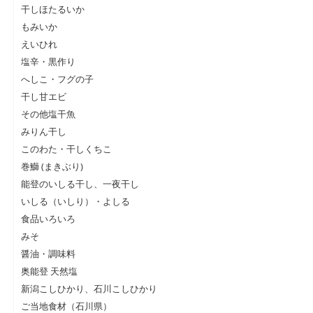
干しほたるいか
もみいか
えいひれ
塩辛・黒作り
へしこ・フグの子
干し甘エビ
その他塩干魚
みりん干し
このわた・干しくちこ
巻鰤 (まきぶり)
能登のいしる干し、一夜干し
いしる（いしり）・よしる
食品いろいろ
みそ
醤油・調味料
奥能登 天然塩
新潟こしひかり、石川こしひかり
ご当地食材（石川県）