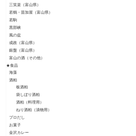
三笑楽（富山県）
若鶴・苗加屋（富山県）
若駒
黒部峡
風の盆
成政（富山県）
銀盤（富山県）
富山の酒（その他）
★食品
海藻
酒粕
板酒粕
袋しぼり酒粕
酒粕（料理用）
ねり酒粕（漬物用）
プロだし
お菓子
金沢カレー