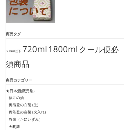
商品タグ
720ml
1800ml
クール便必
500ml以下
須商品
商品カテゴリー
★日本酒(蔵元別)
福井の酒
奥能登の白菊 (生)
奥能登の白菊 (火入れ)
谷泉（たにいずみ）
天狗舞