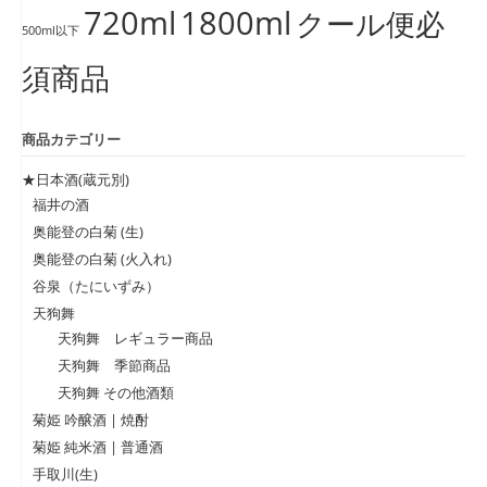
720ml
1800ml
クール便必
500ml以下
須商品
商品カテゴリー
★日本酒(蔵元別)
福井の酒
奥能登の白菊 (生)
奥能登の白菊 (火入れ)
谷泉（たにいずみ）
天狗舞
天狗舞 レギュラー商品
天狗舞 季節商品
天狗舞 その他酒類
菊姫 吟醸酒 | 焼酎
菊姫 純米酒 | 普通酒
手取川(生)