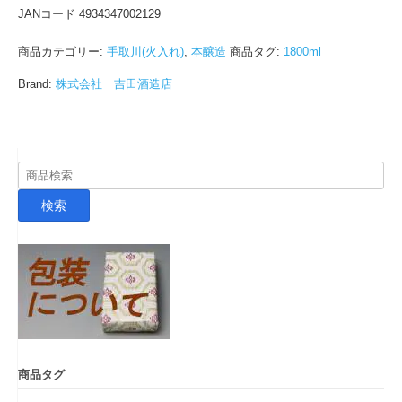
JANコード 4934347002129
商品カテゴリー:
手取川(火入れ)
,
本醸造
商品タグ:
1800ml
Brand:
株式会社 吉田酒造店
検
索
検索
対
象:
商品タグ