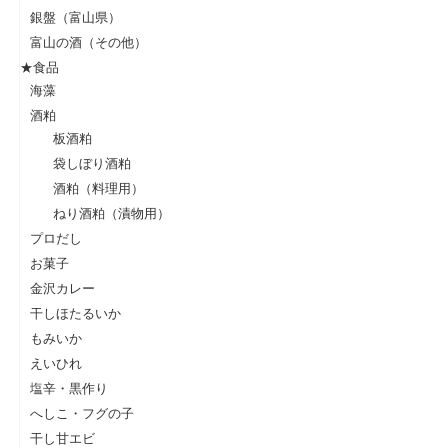
銀盤（富山県）
富山の酒（その他）
★食品
海藻
酒粕
板酒粕
袋しぼり酒粕
酒粕（料理用）
ねり酒粕（漬物用）
プロだし
お菓子
金沢カレー
干しほたるいか
もみいか
えいひれ
塩辛・黒作り
へしこ・フグの子
干し甘エビ