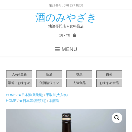
電話番号: 076 277 8288
酒のみやざき
地酒専門店＋食料品店
(0)
- ¥0
MENU
入荷&更新
新酒
谷泉
白菊
贈答におすすめ
低価格ワイン
人気食品
おすすめ食品
HOME
/
★日本酒(蔵元別)
/
手取川(火入れ)
HOME
/
★日本酒(種類別)
/
本醸造