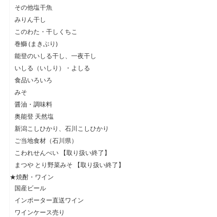
その他塩干魚
みりん干し
このわた・干しくちこ
巻鰤 (まきぶり)
能登のいしる干し、一夜干し
いしる（いしり）・よしる
食品いろいろ
みそ
醤油・調味料
奥能登 天然塩
新潟こしひかり、石川こしひかり
ご当地食材（石川県）
こわれせんべい 【取り扱い終了】
まつや とり野菜みそ 【取り扱い終了】
★焼酎・ワイン
国産ビール
インポーター直送ワイン
ワインケース売り