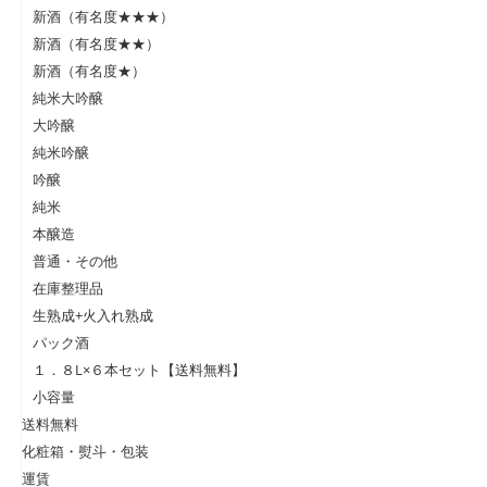
新酒（有名度★★★）
新酒（有名度★★）
新酒（有名度★）
純米大吟醸
大吟醸
純米吟醸
吟醸
純米
本醸造
普通・その他
在庫整理品
生熟成+火入れ熟成
パック酒
１．８L×６本セット【送料無料】
小容量
送料無料
化粧箱・熨斗・包装
運賃