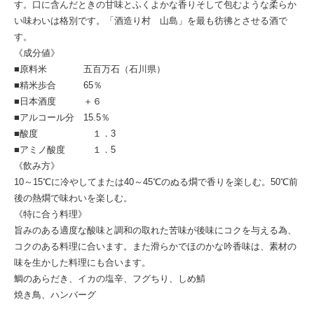
す。口に含んだときの甘味とふくよかな香りそして包むような柔らか
い味わいは格別です。「酒造り村 山島」を最も彷彿とさせる酒で
す。
《成分値》
■原料米 五百万石（石川県）
■精米歩合 65％
■日本酒度 ＋６
■アルコール分 15.5％
■酸度 １．3
■アミノ酸度 １．5
《飲み方》
10～15℃に冷やしてまたは40～45℃のぬる燗で香りを楽しむ。50℃前
後の熱燗で味わいを楽しむ。
《特に合う料理》
旨みのある適度な酸味と調和の取れた苦味が後味にコクを与える為、
コクのある料理に合います。また滑らかでほのかな吟香味は、素材の
味を生かした料理にも合います。
鯛のあらだき、イカの塩辛、フグちり、しめ鯖
焼き鳥、ハンバーグ