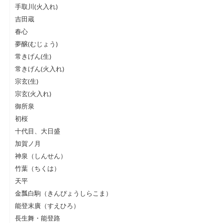
手取川(火入れ)
吉田蔵
春心
夢醸(むじょう)
常きげん(生)
常きげん(火入れ)
宗玄(生)
宗玄(火入れ)
御所泉
初桜
十代目、大日盛
加賀ノ月
神泉（しんせん）
竹葉（ちくは）
天平
金瓢白駒（きんぴょうしらこま）
能登末廣（すえひろ）
長生舞・能登路