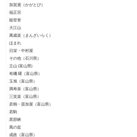
加賀鳶（かがとび）
福正宗
能登誉
大江山
萬歳楽（まんざいらく）
ほまれ
日栄・中村屋
その他（石川県）
立山 (富山県)
有磯 曙（富山県）
玉旭（富山県）
満寿泉（富山県）
三笑楽（富山県）
若鶴・苗加屋（富山県）
若駒
黒部峡
風の盆
成政（富山県）