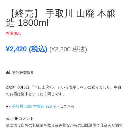
【終売】 手取川 山廃 本醸
造 1800ml
在庫切れ
¥
2,420
(税込)
(
¥
2,200
税抜)
累計販売数6
2020年8月5日 「辛口山廃+6」という表示ラベルに変りました。中身
のお酒は従来とまったく同じです。
■＜
手取川 山廃 本醸造 720ml
＞はこちら
蔵元HPコメント
蔵に漂う自然の乳酸菌を取り込み昔ながらの山廃酒母で仕込んだ酒で