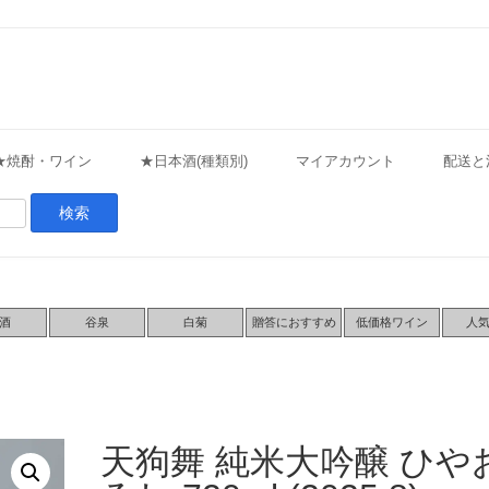
★焼酎・ワイン
★日本酒(種類別)
マイアカウント
配送と
酒
谷泉
白菊
贈答におすすめ
低価格ワイン
人
天狗舞 純米大吟醸 ひや