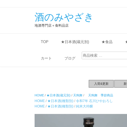
酒のみやざき
地酒専門店＋食料品店
TOP
★日本酒(蔵元別)
★食品
検
索
カート
ブログ
対
象:
入荷&更新
新
HOME
/
★日本酒(蔵元別)
/
天狗舞
/
天狗舞 季節商品
HOME
/
★日本酒(種類別)
/
令和7年 石川ひやおろし
HOME
/
★日本酒(種類別)
/
純米大吟醸