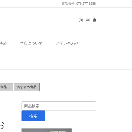
電話番号: 076 277 8288
(0)
- ¥0
決済
当店について
お問い合わせ
気食品
おすすめ食品
検
索
検索
対
お
象: