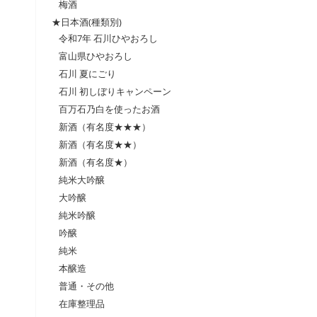
梅酒
★日本酒(種類別)
令和7年 石川ひやおろし
富山県ひやおろし
石川 夏にごり
石川 初しぼりキャンペーン
百万石乃白を使ったお酒
新酒（有名度★★★）
新酒（有名度★★）
新酒（有名度★）
純米大吟醸
大吟醸
純米吟醸
吟醸
純米
本醸造
普通・その他
在庫整理品