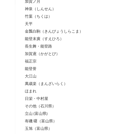
加賀ノ月
神泉（しんせん）
竹葉（ちくは）
天平
金瓢白駒（きんぴょうしらこま）
能登末廣（すえひろ）
長生舞・能登路
加賀鳶（かがとび）
福正宗
能登誉
大江山
萬歳楽（まんざいらく）
ほまれ
日栄・中村屋
その他（石川県）
立山 (富山県)
有磯 曙（富山県）
玉旭（富山県）