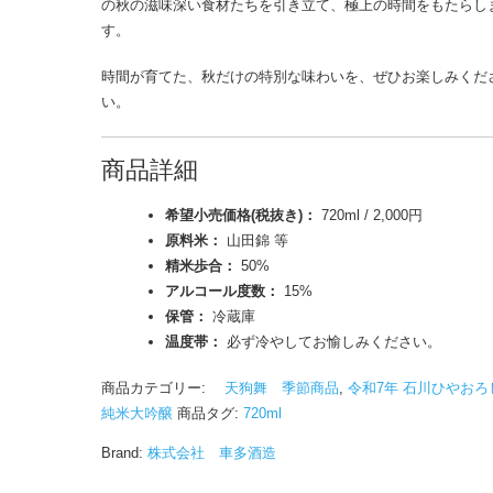
の秋の滋味深い食材たちを引き立て、極上の時間をもたらし
す。
時間が育てた、秋だけの特別な味わいを、ぜひお楽しみくだ
い。
商品詳細
希望小売価格(税抜き)：
720ml / 2,000円
原料米：
山田錦 等
精米歩合：
50%
アルコール度数：
15%
保管：
冷蔵庫
温度帯：
必ず冷やしてお愉しみください。
商品カテゴリー:
天狗舞 季節商品
,
令和7年 石川ひやおろ
純米大吟醸
商品タグ:
720ml
Brand:
株式会社 車多酒造