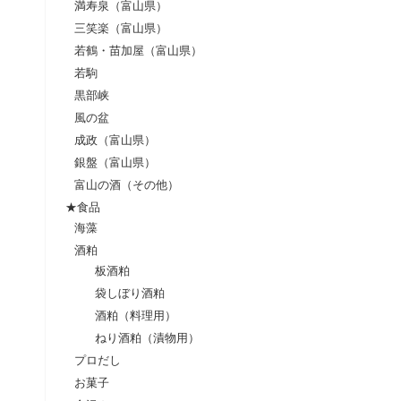
満寿泉（富山県）
三笑楽（富山県）
若鶴・苗加屋（富山県）
若駒
黒部峡
風の盆
成政（富山県）
銀盤（富山県）
富山の酒（その他）
★食品
海藻
酒粕
板酒粕
袋しぼり酒粕
酒粕（料理用）
ねり酒粕（漬物用）
プロだし
お菓子