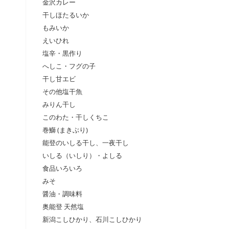
金沢カレー
干しほたるいか
もみいか
えいひれ
塩辛・黒作り
へしこ・フグの子
干し甘エビ
その他塩干魚
みりん干し
このわた・干しくちこ
巻鰤 (まきぶり)
能登のいしる干し、一夜干し
いしる（いしり）・よしる
食品いろいろ
みそ
醤油・調味料
奥能登 天然塩
新潟こしひかり、石川こしひかり