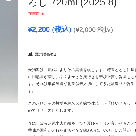
ろし 720ml (2025.8)
在庫切れ
¥
2,200
(税込)
(
¥
2,000
税抜)
累計販売数1
天狗舞は、熟成によりその真価を現します。時間とともに味
に円熟味が増し、ふくよかさと奥行きを帯び上質な旨味をも
す。それは車多酒造が創業以来大切にしてきた酒造りの哲学
す。
このたび、その哲学を純米大吟醸で体現した「ひやおろし」
めてリリースいたします。
春にしぼった純米大吟醸を、ひと夏ゆっくりと寝かせること
香味の調和がとれたまろやかな味わいに。やさしい余韻が、