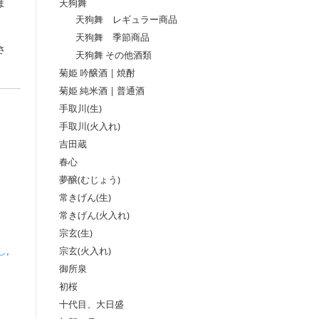
天狗舞
ま
天狗舞 レギュラー商品
天狗舞 季節商品
さ
天狗舞 その他酒類
菊姫 吟醸酒 | 焼酎
菊姫 純米酒 | 普通酒
手取川(生)
手取川(火入れ)
吉田蔵
春心
夢醸(むじょう)
常きげん(生)
常きげん(火入れ)
宗玄(生)
宗玄(火入れ)
し
,
御所泉
初桜
十代目、大日盛