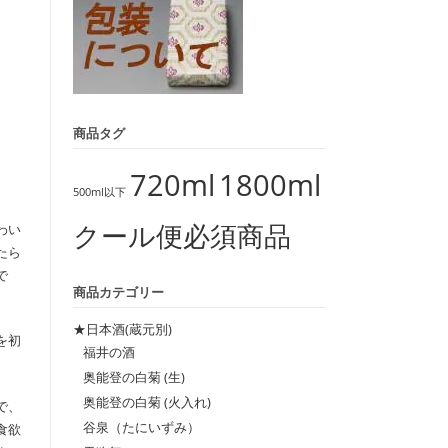
商品タグ
720ml
1800ml
500ml以下
クール便必須商品
わい
たら
で
商品カテゴリー
★日本酒(蔵元別)
を初
福井の酒
奥能登の白菊 (生)
奥能登の白菊 (火入れ)
で、
谷泉（たにいずみ）
食欲