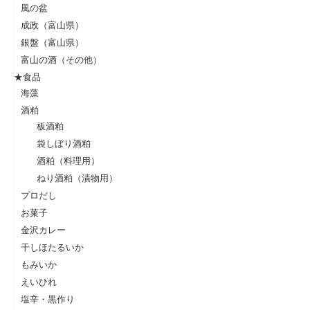
風の盆
成政（富山県）
銀盤（富山県）
富山の酒（その他）
★食品
海藻
酒粕
板酒粕
袋しぼり酒粕
酒粕（料理用）
ねり酒粕（漬物用）
プロだし
お菓子
金沢カレー
干しほたるいか
もみいか
えいひれ
塩辛・黒作り