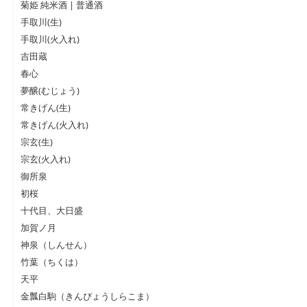
菊姫 純米酒 | 普通酒
手取川(生)
手取川(火入れ)
吉田蔵
春心
夢醸(むじょう)
常きげん(生)
常きげん(火入れ)
宗玄(生)
宗玄(火入れ)
御所泉
初桜
十代目、大日盛
加賀ノ月
神泉（しんせん）
竹葉（ちくは）
天平
金瓢白駒（きんぴょうしらこま）