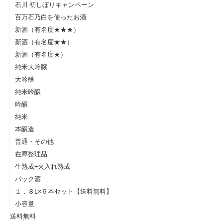
石川 初しぼりキャンペーン
百万石乃白を使ったお酒
新酒（有名度★★★）
新酒（有名度★★）
新酒（有名度★）
純米大吟醸
大吟醸
純米吟醸
吟醸
純米
本醸造
普通・その他
在庫整理品
生熟成+火入れ熟成
パック酒
１．８L×６本セット【送料無料】
小容量
送料無料