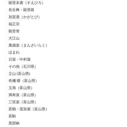
能登末廣（すえひろ）
長生舞・能登路
加賀鳶（かがとび）
福正宗
能登誉
大江山
萬歳楽（まんざいらく）
ほまれ
日栄・中村屋
その他（石川県）
立山 (富山県)
有磯 曙（富山県）
玉旭（富山県）
満寿泉（富山県）
三笑楽（富山県）
若鶴・苗加屋（富山県）
若駒
黒部峡