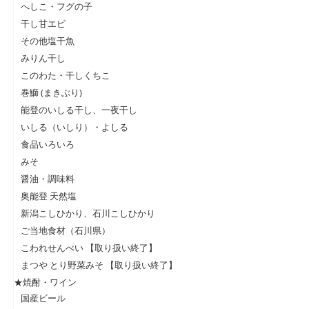
へしこ・フグの子
干し甘エビ
その他塩干魚
みりん干し
このわた・干しくちこ
巻鰤 (まきぶり)
能登のいしる干し、一夜干し
いしる（いしり）・よしる
食品いろいろ
みそ
醤油・調味料
奥能登 天然塩
新潟こしひかり、石川こしひかり
ご当地食材（石川県）
こわれせんべい 【取り扱い終了】
まつや とり野菜みそ 【取り扱い終了】
★焼酎・ワイン
国産ビール