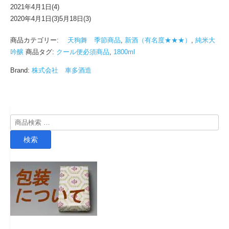
2021年4月1日(4)
2020年4月1日(3)5月18日(3)
商品カテゴリー:
天狗舞 季節商品
,
新酒（有名度★★★）
,
純米大
吟醸
商品タグ:
クール便必須商品
,
1800ml
Brand:
株式会社 車多酒造
検
索
検索
対
象: