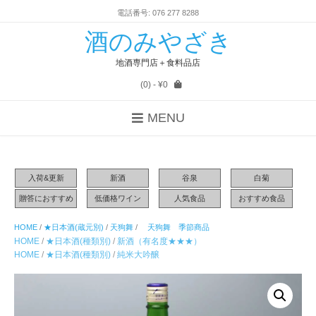
電話番号: 076 277 8288
酒のみやざき
地酒専門店＋食料品店
(0)
- ¥0
MENU
入荷&更新
新酒
谷泉
白菊
贈答におすすめ
低価格ワイン
人気食品
おすすめ食品
HOME
/
★日本酒(蔵元別)
/
天狗舞
/
天狗舞 季節商品
HOME
/
★日本酒(種類別)
/
新酒（有名度★★★）
HOME
/
★日本酒(種類別)
/
純米大吟醸