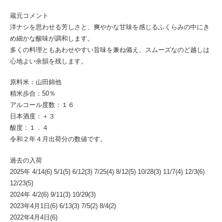
蔵元コメント
洋ナシを思わせる芳しさと、爽やかな甘味を感じるふくらみの中にき
め細かな酸味が調和します。
多くの料理ともあわせやすい旨味を兼ね備え、スムーズなのど越しは
心地よい余韻を残します。
原料米：山田錦他
精米歩合：50％
アルコール度数：１６
日本酒度：＋３
酸度：１．４
令和２年４月出荷分の数値です。
過去の入荷
2025年 4/14(6) 5/1(5) 6/12(3) 7/25(4) 8/12(5) 10/28(3) 11/7(4) 12/3(6)
12/23(5)
2024年 4/2(6) 9/11(3) 10/29(3)
2023年4月1日(6) 6/13(3) 7/5(2) 8/4(2)
2022年4月4日(6)