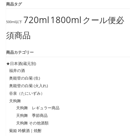
商品タグ
720ml
1800ml
クール便必
500ml以下
須商品
商品カテゴリー
★日本酒(蔵元別)
福井の酒
奥能登の白菊 (生)
奥能登の白菊 (火入れ)
谷泉（たにいずみ）
天狗舞
天狗舞 レギュラー商品
天狗舞 季節商品
天狗舞 その他酒類
菊姫 吟醸酒 | 焼酎